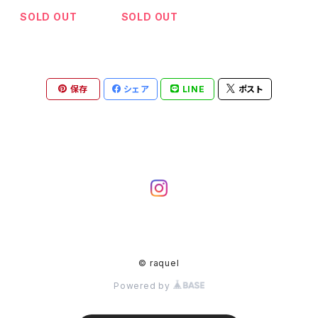
セルボイル オー
クコットン・ロン
バーブラウス
T■一枚でサマ
SOLD OUT
SOLD OUT
になるホワイトT
シャツ
保存
シェア
LINE
ポスト
© raquel
Powered by