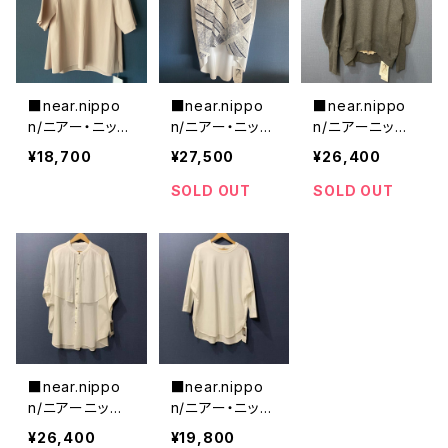
■near.nippo
■near.nippo
■near.nippo
n/ニアー・ニッポ
n/ニアー・ニッポ
n/ニアーニッポ
ン■フレアーTシ
ン■オリジナル
ン■スウェットプ
¥18,700
¥27,500
¥26,400
ャツ#445-24■
トライバル柄
ルオーバー■20
MADE IN JAPA
スリーブレス
25年新作■MA
SOLD OUT
SOLD OUT
N
フレアートップス
DE IN JAPAN
■MADE IN JA
PAN
■near.nippo
■near.nippo
n/ニアーニッポ
n/ニアー・ニッポ
ン■コットンテン
ン■オーガニッ
¥26,400
¥19,800