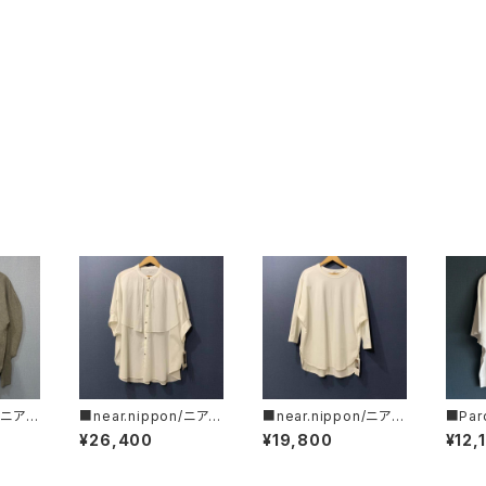
n/ニアー
■near.nippon/ニアー
■near.nippon/ニア
■Par
ットプ
ニッポン■コットンテン
ー・ニッポン■オーガニ
箔プリ
¥26,400
¥19,800
¥12,
25年新
セルボイル オーバーブ
ックコットン・ロンT■一
08-0
APAN
ラウス
枚でサマになるホワイト
Tシャツ