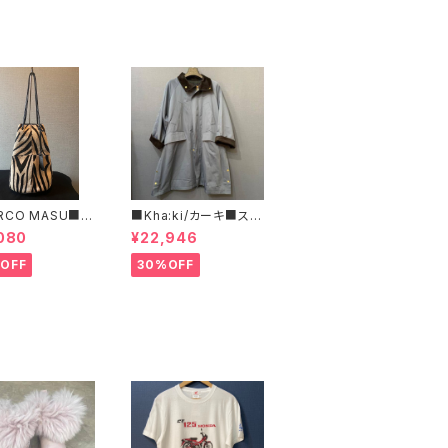
RCO MASU■マ
■Kha:ki/カーキ■スタ
マージ■ハラコ・ゼ
ンドカラー・コート■
080
¥22,946
巾着BAG■程よ
ズで可愛い
OFF
30%OFF