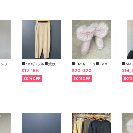
/アメリカ
■nofl/ノフル■荒炊き
■EMU/エミュ■Tedd
■MA
フリー
コール天テーパードパ
y Wurren■撥水サイド
ルコ 
¥12,166
¥20,020
¥14,
ツ■
ンツ■ゆるっとバルーン
ジッパーブーツ
ブラ柄
シルエット
いサイ
30%OFF
30%OFF
60%