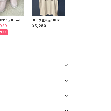
U/エミュ■Tedd
■カブ主集合！■HON
urren■撥水サイド
DA カブTシャツ三羽烏
,020
¥5,280
ーブーツ
■GIFTにもオススメ
OFF