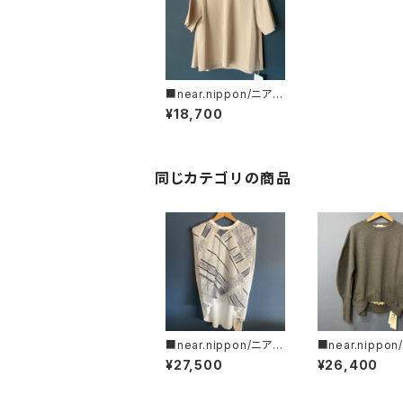
■near.nippon/ニア
ー・ニッポン■フレアー
¥18,700
Tシャツ#445-24■M
ADE IN JAPAN
同じカテゴリの商品
■near.nippon/ニア
■near.nippo
ー・ニッポン■オリジナ
ニッポン■スウェ
¥27,500
¥26,400
ルトライバル柄 スリー
ルオーバー■20
ブレス フレアートップ
作■MADE IN J
ス■MADE IN JAPAN