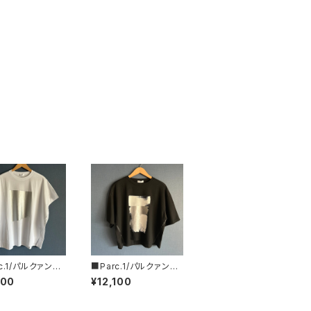
c.1/パルクァン■
■Parc.1/パルクァン■
ントカットソー■1
ペイントフォイルTee■
100
¥12,100
76120
107-076121