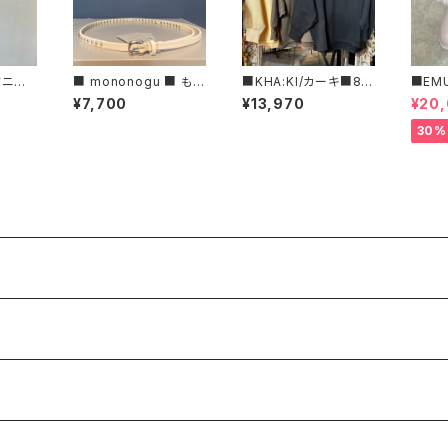
ドニシ
■ mononogu ■ もの
■KHA:KI/カーキ■8分
■EM
ージー
のぐ /レザースタッズベ
袖スウェットシャツ■MI
y W
¥7,700
¥13,970
¥20
6211
ルト・10STUDS■MA
L26HCS3473■
ジッパ
DE IN JAPAN
30%