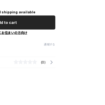
l shipping available
d to cart
にお住まいの方向け
通報する
(0)