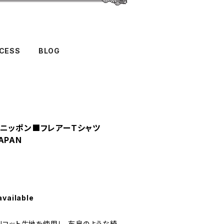
CESS
BLOG
アー・ニッポン■フレアーTシャツ
JAPAN
available
リコット生地を使用し、布帛のような綺