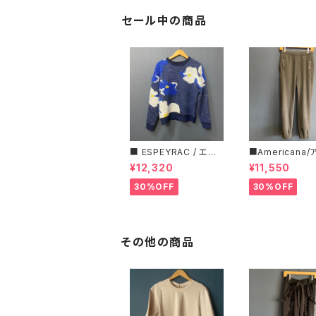
セール中の商品
■ ESPEYRAC / エス
■Americana
ぺラック ■ フラワーモ
ーナ■マイクロ
¥12,320
¥11,550
チーフニット■YELLO
ス・イージーパン
W & NAVY■ 超カワイ
30%OFF
30%OFF
イ！
その他の商品