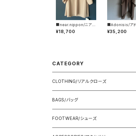
■near.nippon/ニア
■Adonisis/ア
ー・ニッポン■フレアー
ス■AQUAジャ
¥18,700
¥35,200
Tシャツ#445-24■M
ミニフリルPT■S2
ADE IN JAPAN
CATEGORY
CLOTHING/リアルクローズ
TOPS/トップス
BAGS/バッグ
Adonisis/アドニシス
BOTOMS/ボトム
HAND BAG/ハンドバッグ
FOOTWEAR/シューズ
AMERICANA/アメリカーナ
Adonisis/アドニシス
mononogu/もののぐ