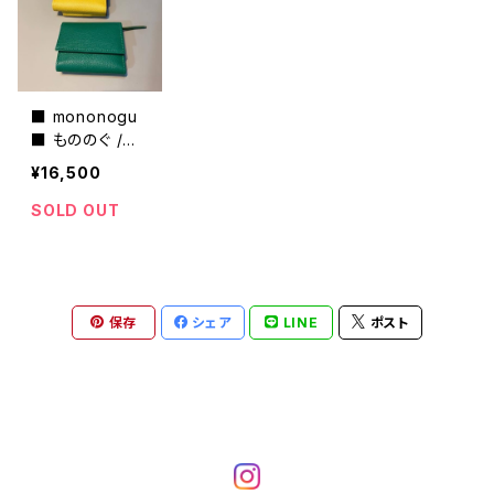
■ mononogu
■ もののぐ /ミ
ニウォレットSLG
¥16,500
2ーGS■MADE
IN JAPAN
SOLD OUT
保存
シェア
LINE
ポスト