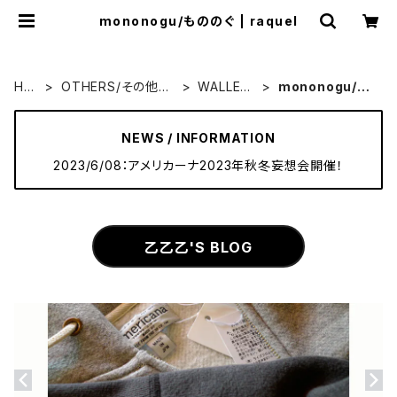
mononogu/もののぐ | raquel
HO
OTHERS/その他小
WALLET/
mononogu/も
ME
物・雑貨
財布
ののぐ
NEWS / INFORMATION
2023/6/08：アメリカーナ2023年秋冬妄想会開催！
乙乙乙'S BLOG