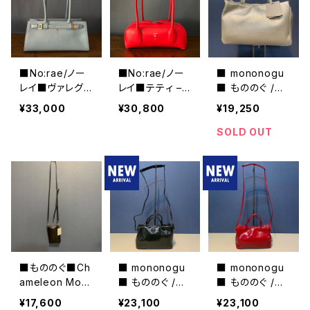
■No:rae/ノー
■No:rae/ノー
■ mononogu
レイ■ヴァレグ
レイ■テティ –
■ もののぐ /ミ
ロ■バゲット型
■バゲット型レ
ニショルダー・シ
¥33,000
¥30,800
¥19,250
レザーハンドバッ
ザーハンドバッグ
ルバー・PO3-C
グ■N61-DS-2
■N61-JL-48-L
G■MADE IN J
SOLD OUT
9-DOL
EA
APAN
■もののぐ■Ch
■ mononogu
■ mononogu
ameleon Mobi
■ もののぐ /パ
■ もののぐ /パ
le Shoulder/C
オパテントミニシ
オパテントミニシ
¥17,600
¥23,100
¥23,100