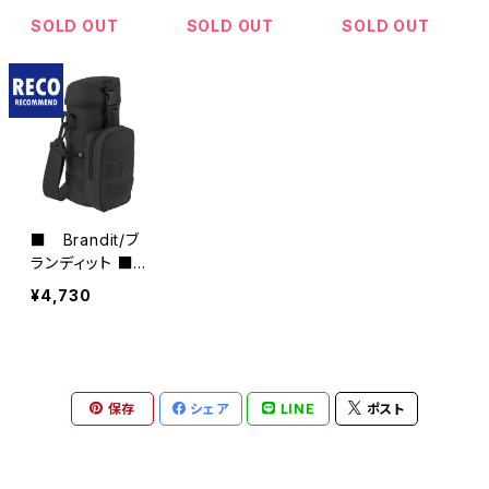
M3-HT■携帯
ョルダー・D/GRE
ョルダー・RED・
ケースポーチ
EN・PO3-PT■
PO3-PT■MAD
SOLD OUT
SOLD OUT
SOLD OUT
MADE IN JAPA
E IN JAPAN
N
■ Brandit/ブ
ランディット ■
ボトルホルダ
¥4,730
ーⅡ ■
保存
シェア
LINE
ポスト