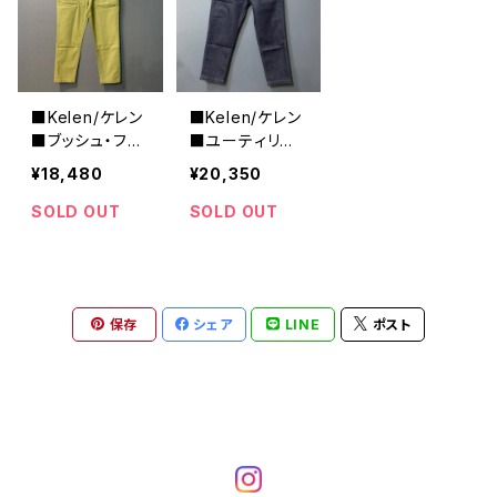
■Kelen/ケレン
■Kelen/ケレン
■ブッシュ・ファ
■ユーティリテ
ティーグパンツ
ィデニムパンツ
¥18,480
¥20,350
■KLM20FPT1
■EISENBURG
052
SOLD OUT
SOLD OUT
保存
シェア
LINE
ポスト