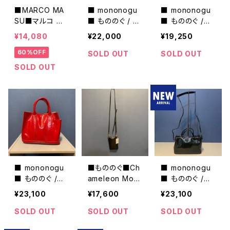
■MARCO MA
■ mononogu
■ mononogu
SU■マルコ マ
■ もののぐ / 2
■ もののぐ /ミ
ージ■ハラコ・
WAY かごBAG・
ニショルダー・シ
¥14,080
¥22,000
¥19,250
ゼブラ柄巾着BA
BK16-RF■MA
ルバー・PO3-C
60%OFF
G■程よいサイ
DE IN JAPAN
G■MADE IN J
SOLD OUT
SOLD OUT
ズで可愛い
APAN
SOLD OUT
■ mononogu
■もののぐ■Ch
■ mononogu
■ もののぐ /ダ
ameleon Mobi
■ もののぐ /パ
イアゴナルパテ
le Shoulder/C
オパテントミニシ
¥23,100
¥17,600
¥23,100
ントミニトート・
M3-HT■携帯
ョルダー・D/GRE
RED・DG4-PT
ケースポーチ
EN・PO3-PT■
SOLD OUT
SOLD OUT
SOLD OUT
■MADE IN JA
MADE IN JAPA