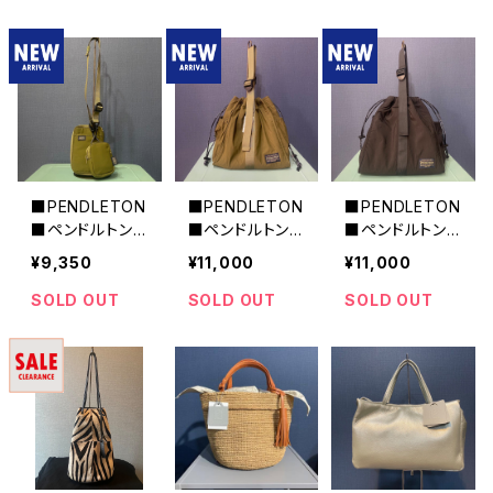
ススメ
ACK
■PENDLETON
■PENDLETON
■PENDLETON
■ペンドルトン
■ペンドルトン
■ペンドルトン
■MARIEさんコ
■MARIEさんコ
■MARIEさんコ
¥9,350
¥11,000
¥11,000
ラボ マルチ・ネ
ラボDRAW 2W
ラボDRAW 2W
ックポーチ■KH
AY BAG■KHA
AY BAG■BLA
SOLD OUT
SOLD OUT
SOLD OUT
AKI
KI
CK