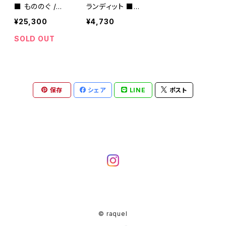
■ もののぐ /ク
ランディット ■
ロコ型押し トー
ボトルホルダ
¥25,300
¥4,730
トBAG・スモー
ーⅡ ■
ル・ オレンジ・T
SOLD OUT
T4-CC/OR
保存
シェア
LINE
ポスト
© raquel