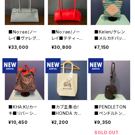
■No:rae/ノー
■No:rae/ノー
■Kelen/ケレン
レイ■ヴァレグ
レイ■テティ –
■メルカドバッグ
ロ■バゲット型
■バゲット型レ
■KLM25SAC1
¥33,000
¥30,800
¥7,150
レザーハンドバッ
ザーハンドバッグ
032
グ■N61-DS-2
■N61-JL-48-L
9-DOL
EA
■KHA:KI/カー
■カブ主集合！
■PENDLETON
キ■リバーシブ
■HONDA カブ
■ペンドルトン
ルトートBAG■
Tプリント・キャ
■MARIEさんコ
¥10,450
¥2,200
¥9,350
MIL25SBG304
ンバストートバッ
ラボ マルチ・ネ
7■
グ■GIFTにもオ
ックポーチ■BL
SOLD OUT