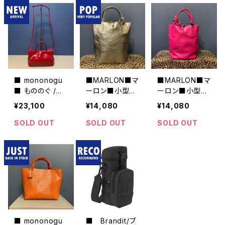
PAN
N
■ mononogu
■MARLON■マ
■MARLON■マ
■ もののぐ /パ
ーロン■小型2
ーロン■小型2
オパテントミニシ
WAYトートBAG
WAYトートBAG
¥23,100
¥14,080
¥14,080
ョルダー・RED・
■シルバー
■フューシャピ
PO3-PT■MAD
ンク
SOLD OUT
SOLD OUT
SOLD OUT
E IN JAPAN
■ mononogu
■ Brandit/ブ