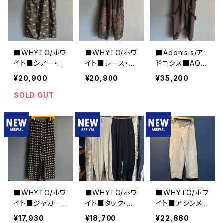
■WHYTO/ホワ
■WHYTO/ホワ
■Adonisis/ア
イト■シアー・フ
イト■レース・コ
ドニシス■AQU
ラワースカート
ンビネーションパ
Aジャージーミ
¥20,900
¥20,900
¥35,200
■WHT26HSK
ンツ■WHT26
ニフリルPT■S2
4031
HPT4063
6211
SOLD OUT
■WHYTO/ホワ
■WHYTO/ホワ
■WHYTO/ホワ
イト■ジャガー
イト■タック・バ
イト■アシンメト
ド・ワイドパンツ
レルパンツ■W
リー・タックデニ
¥17,930
¥18,700
¥22,880