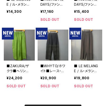
E / ル・メランジ
DAYS/ファンタ
DAYS/ファンタ
ュ ■ アシンメト
ステックデイズ
ステックデイズ
¥14,300
¥17,160
¥15,400
リー・ギャザース
■麻風合いのス
■麻風合いのイ
カート■
トライプ・イージ
ージーパンツ■
SOLD OUT
SOLD OUT
ーパンツ■MAD
MADE IN JAPA
E IN JAPAN
N
■ZAKURA/ザ
■WHYTO/ホワ
■ LE MELANG
クラ■ヘリンボ
イト■レース・コ
E / ル・メランジ
ーン・リネン・オ
ンビネーションパ
ュ ■ ウォッシャ
¥24,200
¥20,900
¥19,800
ーバルパンツ
ンツ■オケージ
ブル・パンツ■M
ョン対応
ADE IN JAPAN
SOLD OUT
SOLD OUT
SOLD OUT