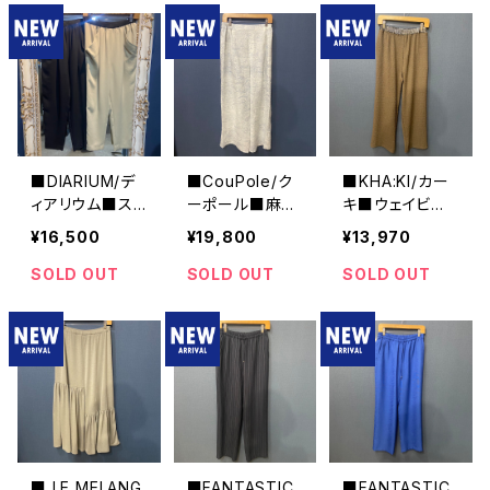
起毛
■DIARIUM/デ
■CouPole/ク
■KHA:KI/カー
ィアリウム■スト
ーポール■麻ワ
キ■ウェイビー
レッチ・バックサ
イドパンツ■CC
ジャージー・イー
¥16,500
¥19,800
¥13,970
テン・イージーパ
-65064
ジーパンツ■MI
ンツ■2024年
L24HPT3122
SOLD OUT
SOLD OUT
SOLD OUT
春新作！
■ LE MELANG
■FANTASTIC
■FANTASTIC