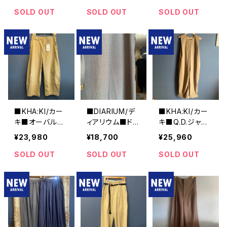
■WHT26HPT
HT26HPT406
ム■WHT26HP
4070
5
T4068
SOLD OUT
SOLD OUT
SOLD OUT
■KHA:KI/カー
■DIARIUM/デ
■KHA:KI/カー
キ■オーバルワ
ィアリウム■ドラ
キ■Q.D.ジャン
イドトラウザー■
イツイルストレッ
プスーツ■MIL2
¥23,980
¥18,700
¥25,960
MIL26HPT325
チ・イージーパン
5SPT3228■
0■
ツ■2025年秋
SOLD OUT
SOLD OUT
SOLD OUT
新作！