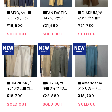
■SIRO/シロ■
■FANTASTIC
■DIARIUM/デ
ストレッチ・シャ
DAYS/ファンタ
ィアリウム■2W
イニーデニム
ステックデイズ
AY仕様オールイ
¥16,500
¥21,560
¥21,780
■ツータック・コ
ンワン■春夏新
ットンパンツ■M
作！■
SOLD OUT
SOLD OUT
SOLD OUT
ADE IN JAPAN
■DIARIUM/デ
■KHA:KI/カー
■Americana/
ィアリウム■コッ
キ■タイプ43ワ
アメリカーナ■
トンナイロンスカ
イドトラウザー■
コットン・アクリ
¥18,700
¥22,880
¥18,700
ート■2025年
MIL25HPT322
ル・スウェットパ
春新作！MADE I
4■
ンツ■BRF-722
SOLD OUT
SOLD OUT
SOLD OUT
N JAPAN
A■心地よい裏