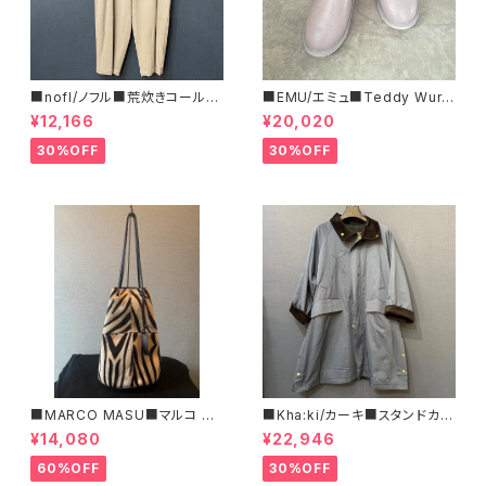
■nofl/ノフル■荒炊きコール天
■EMU/エミュ■Teddy Wurr
テーパードパンツ■ゆるっとバ
en■撥水サイドジッパーブーツ
¥12,166
¥20,020
ルーンシルエット
30%OFF
30%OFF
■MARCO MASU■マルコ マ
■Kha:ki/カーキ■スタンドカラ
ージ■ハラコ・ゼブラ柄巾着BA
ー・コート■
¥14,080
¥22,946
G■程よいサイズで可愛い
60%OFF
30%OFF