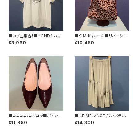
■カブ主集合！■HONDA ハン
■KHA:KI/カーキ■リバーシブ
ターカブTシャツ/RED■GIFT
ルトートBAG■MIL25SBG304
¥3,960
¥10,450
にもオススメ
7■
■ココココ/コツコツ■ポインテ
■ LE MELANGE / ル・メランジ
ッドトゥ・フラットシューズ/MAR
ュ ■ アシンメトリー・ギャザース
¥11,880
¥14,300
ON■2024FW
カート■