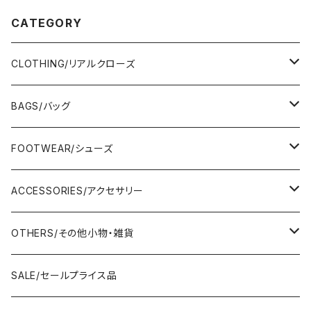
CATEGORY
CLOTHING/リアルクローズ
TOPS/トップス
BAGS/バッグ
Adonisis/アドニシス
BOTOMS/ボトム
HAND BAG/ハンドバッグ
FOOTWEAR/シューズ
AMERICANA/アメリカーナ
Adonisis/アドニシス
mononogu/もののぐ
ONE-PIECE/ワンピース
SHOULDER BAG/ショルダーバッグ
PUMPS/パンプス
ACCESSORIES/アクセサリー
amherst/アムハースト
amherst/アムハースト
IMPORT/インポート
anana/アナナ
mononogu/もののぐ
コツコツ
OUTER/アウター
TOTE BAG/トートバッグ
SANDAL/サンダル
EARRINGS/イヤリング
OTHERS/その他小物・雑貨
anana/アナナ
anana/アナナ
J.Sloane/ジェイスロアン
IMPORT/インポート
IMPORT/インポート
anana/アナナ
mononogu/もののぐ
コツコツ
OTHERS/その他
BOOTS/ブーツ
RING/指輪
BELT/ベルト
SALE/セールプライス品
and LIFE's/アンドライフス
and LIFE's/アンドライフス
lellil/レリル