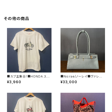
その他の商品
■カブ主集合！■HONDA スー
■No:rae/ノーレイ■ヴァレグ
パーカブTシャツ/グリーン■GI
ロ■バゲット型レザーハンドバッ
¥3,960
¥33,000
FTにもオススメ
グ■N61-DS-29-DOL