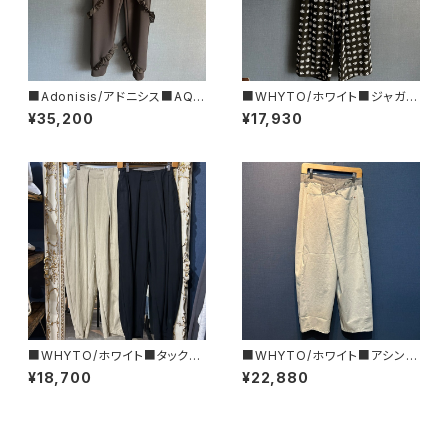
■Adonisis/アドニシス■AQU
■WHYTO/ホワイト■ジャガー
AジャージーミニフリルPT■S2
ド・ワイドパンツ■WHT26HPT
¥35,200
¥17,930
6211
4070
■WHYTO/ホワイト■タック・
■WHYTO/ホワイト■アシンメ
バレルパンツ■WHT26HPT40
トリー・タックデニム■WHT26
¥18,700
¥22,880
65
HPT4068