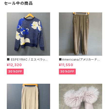
セール中の商品
■ ESPEYRAC / エスぺラック
■Americana/アメリカーナ■
■ フラワーモチーフニット■YE
マイクロフリース・イージーパン
¥12,320
¥11,550
LLOW & NAVY■ 超カワイイ！
ツ■
30%OFF
30%OFF