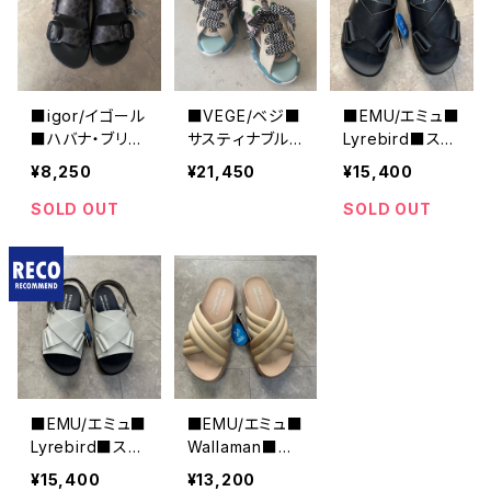
■igor/イゴール
■VEGE/ベジ■
■EMU/エミュ■
■ハバナ・ブリー
サスティナブル
Lyrebird■スト
ロ・レオパード柄
なスニーカーサ
ラップ・サンダル
¥8,250
¥21,450
¥15,400
■ストラップ・サ
ンダル■スニー
■ブラック■W1
ンダル■ブラック
カーの様なサン
2875
SOLD OUT
SOLD OUT
■S10336-002
ダル■Bobby■
■EMU/エミュ■
■EMU/エミュ■
Lyrebird■スト
Wallaman■サ
ラップ・サンダル
ンダル■ベージ
¥15,400
¥13,200