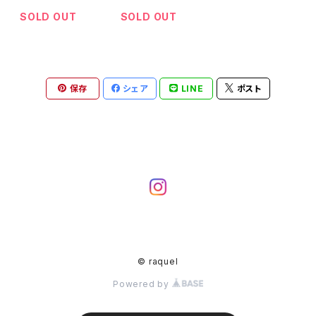
■ナチュラル■
ュ■W12873
W12875
SOLD OUT
SOLD OUT
保存
シェア
LINE
ポスト
© raquel
Powered by