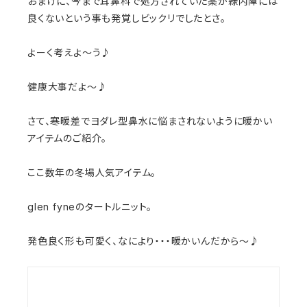
おまけに、今まで耳鼻科で処方されていた薬が緑内障には
良くないという事も発覚しビックリでしたとさ。
よーく考えよ〜う♪
健康大事だよ〜♪
さて、寒暖差でヨダレ型鼻水に悩まされないように暖かい
アイテムのご紹介。
ここ数年の冬場人気アイテム。
glen fyneのタートルニット。
発色良く形も可愛く、なにより・・・暖かいんだから〜♪