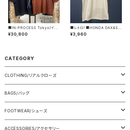
■IN-PROCESS Tokyo/イン
■レトロ！■HONDA DAX&ST
プロセストキョー■チューリッ
50ロゴTシャツ/RED■GIFTに
¥30,800
¥3,960
プ・エンブロイダリー・オーバー
もオススメ
サイズT■IPSS25802■MAD
E IN JAPAN
CATEGORY
CLOTHING/リアルクローズ
TOPS/トップス
BAGS/バッグ
Adonisis/アドニシス
BOTOMS/ボトム
HAND BAG/ハンドバッグ
FOOTWEAR/シューズ
AMERICANA/アメリカーナ
Adonisis/アドニシス
mononogu/もののぐ
ONE-PIECE/ワンピース
SHOULDER BAG/ショルダーバッグ
PUMPS/パンプス
ACCESSORIES/アクセサリー