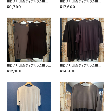
■DIARIUM/ディアリウム■プ
■DIARIUM/ディアリウム■シ
ロミックス・２WAYトップス■初
アー・ストライプ・カーディガン■
¥9,790
¥17,600
秋新作！■MADE IN JAPAN
初秋新作！■MADE IN JAPAN
■DIARIUM/ディアリウム■フレ
■DIARIUM/ディアリウム■バッ
アー・タンクトップ■初秋新作！
クフレアーカットソー■初秋新
¥12,100
¥14,300
■MADE IN JAPAN
作！■MADE IN JAPAN