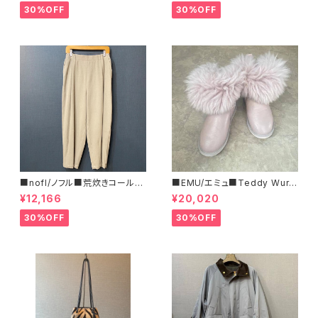
30%OFF
30%OFF
■nofl/ノフル■荒炊きコール天
■EMU/エミュ■Teddy Wurr
テーパードパンツ■ゆるっとバ
en■撥水サイドジッパーブーツ
¥12,166
¥20,020
ルーンシルエット
30%OFF
30%OFF