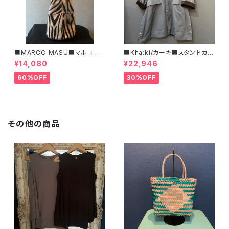
■MARCO MASU■マルコ マ
■Kha:ki/カーキ■スタンドカラ
ージ■ハラコ・ゼブラ柄巾着BA
ー・コート■
¥14,080
¥22,946
G■程よいサイズで可愛い
60%OFF
30%OFF
その他の商品