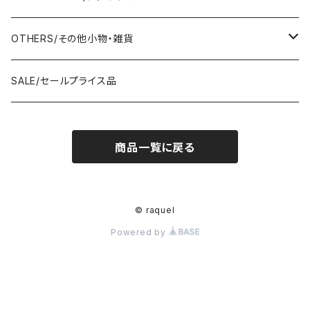
amherst/アムハースト
amherst/アムハースト
IMPORT/インポート
anana/アナナ
mononogu/もののぐ
コツコツ
OUTER/アウター
TOTE BAG/トートバッグ
SANDAL/サンダル
EARRINGS/イヤリング
OTHERS/その他小物・雑貨
anana/アナナ
anana/アナナ
J.Sloane/ジェイスロアン
IMPORT/インポート
IMPORT/インポート
anana/アナナ
mononogu/もののぐ
コツコツ
OTHERS/その他
BOOTS/ブーツ
RING/指輪
BELT/ベルト
SALE/セールプライス品
and LIFE's/アンドライフス
and LIFE's/アンドライフス
lellil/レリル
Kha:ki/カーキ
IMPORT/インポート
IMPORT/インポート
mononogu/もののぐ
コツコツ
mononogu/もののぐ
SNEAKER/スニーカー
BRACELET/ブレスレット
HAT&CAP/帽子
商品一覧に戻る
DIARIUM/ディアリウム
FANTASTICDAYS/ファンタステックデイズ
SIRO/シロ
IMPORT/インポート
IMPORT/インポート
IMPORT/インポート
2STAR/ツースター
OTHERS/その他
NECKLACE/ネックレス
WALLET/財布
EZUMI/エズミ
Fire Service/ファイアーサービス
DIARIUM/ディアリウム
SIRO/シロ
PATRICK/パトリック
mononogu/もののぐ
SHAWL&STOLE/巻物
© raquel
IN-PROCESS Tokyo/インプロセストーキョー
Le Melange/ル・メランジュ
Powered by
CUMIN/クミン
CUMIN/クミン
IMPORT/インポート
OTHERS/その他
Kha:ki/カーキ
lellil/レリル
Allumer/アリュメール
Allumer/アリュメール
lelill/レリル
DIARIUM/ディアリウム