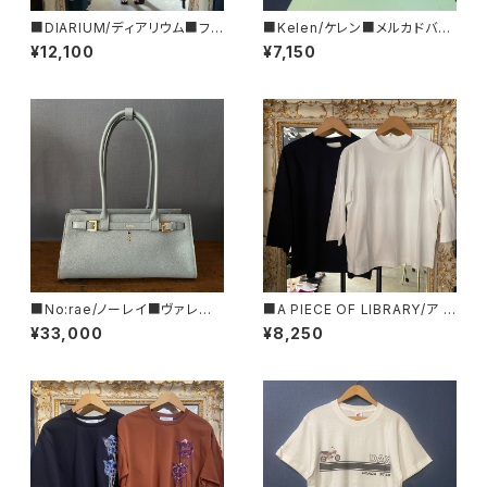
■DIARIUM/ディアリウム■フレ
■Kelen/ケレン■メルカドバッ
アー・タンクトップ■初秋新作！
グ■KLM25SAC1032
¥12,100
¥7,150
■MADE IN JAPAN
■No:rae/ノーレイ■ヴァレグ
■A PIECE OF LIBRARY/ア ピ
ロ■バゲット型レザーハンドバッ
ース オブ ライブラリー■エブリ
¥33,000
¥8,250
グ■N61-DS-29-DOL
ーコットン・ガーデンT■MADE
IN JAPAN