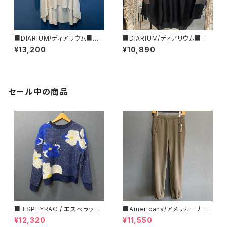
■DIARIUM/ディアリウム■バッ
■DIARIUM/ディアリウム■シ
クフレアー・ドルマンカットソー
アー切り替えトップス■春夏新
¥13,200
¥10,890
■春夏新作！■MADE IN JAPA
作！■MADE IN JAPAN
N
セール中の商品
■ ESPEYRAC / エスぺラック
■Americana/アメリカーナ■
■ フラワーモチーフニット■YE
マイクロフリース・イージーパン
¥12,320
¥11,550
LLOW & NAVY■ 超カワイイ！
ツ■