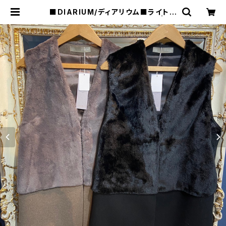
■DIARIUM/ディアリウム■ライトテ
ディーファーベスト■秋冬新作！ | ra
quel