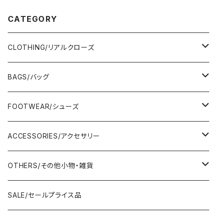
CATEGORY
CLOTHING/リアルクローズ
TOPS/トップス
BAGS/バッグ
Adonisis/アドニシス
BOTOMS/ボトム
HAND BAG/ハンドバッグ
FOOTWEAR/シューズ
AMERICANA/アメリカーナ
Adonisis/アドニシス
mononogu/もののぐ
ONE-PIECE/ワンピース
SHOULDER BAG/ショルダーバッグ
PUMPS/パンプス
ACCESSORIES/アクセサリー
amherst/アムハースト
amherst/アムハースト
IMPORT/インポート
anana/アナナ
mononogu/もののぐ
コツコツ
OUTER/アウター
TOTE BAG/トートバッグ
SANDAL/サンダル
EARRINGS/イヤリング
OTHERS/その他小物・雑貨
anana/アナナ
anana/アナナ
J.Sloane/ジェイスロアン
IMPORT/インポート
IMPORT/インポート
anana/アナナ
mononogu/もののぐ
コツコツ
OTHERS/その他
BOOTS/ブーツ
RING/指輪
BELT/ベルト
SALE/セールプライス品
and LIFE's/アンドライフス
and LIFE's/アンドライフス