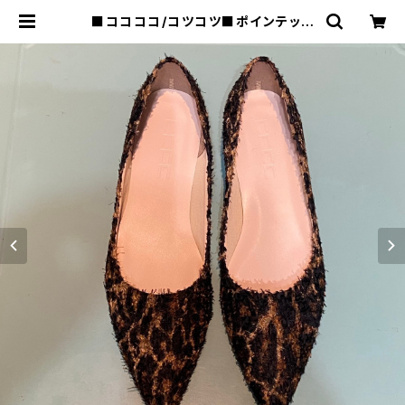
■ココココ/コツコツ■ポインテッド
トゥ・フラットシューズ/PAT1■202
4FW | raquel