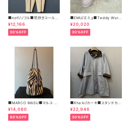
■nofl/ノフル■荒炊きコール天
■EMU/エミュ■Teddy Wurr
テーパードパンツ■ゆるっとバ
en■撥水サイドジッパーブーツ
¥12,166
¥20,020
ルーンシルエット
30%OFF
30%OFF
■MARCO MASU■マルコ マ
■Kha:ki/カーキ■スタンドカラ
ージ■ハラコ・ゼブラ柄巾着BA
ー・コート■
¥14,080
¥22,946
G■程よいサイズで可愛い
60%OFF
30%OFF