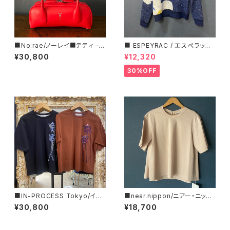
■No:rae/ノーレイ■テティ –
■ ESPEYRAC / エスぺラック
■バゲット型レザーハンドバッグ
■ フラワーモチーフニット■YE
¥30,800
¥12,320
■N61-JL-48-LEA
LLOW & NAVY■ 超カワイイ！
30%OFF
■IN-PROCESS Tokyo/イン
■near.nippon/ニアー・ニッポ
プロセストキョー■チューリッ
ン■フレアーTシャツ#445-24
¥30,800
¥18,700
プ・エンブロイダリー・オーバー
■MADE IN JAPAN
サイズT■IPSS25802■MAD
E IN JAPAN