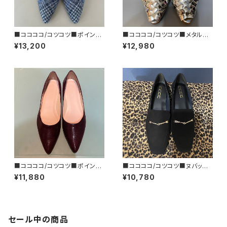
■ココココ/コツコツ■ポインテ
■ココココ/コツコツ■メタルカ
ッドトゥ・フラットシューズ/チェッ
ラー・フラットシューズ■MADE I
¥13,200
¥12,980
ク■2025FW
N JAPAN
■ココココ/コツコツ■ポインテ
■ココココ/コツコツ■ヌバック
ッドトゥ・フラットシューズ/MAR
風ビットローファー■お手頃シュ
¥11,880
¥10,780
ON■2024FW
ーズ
セール中の商品