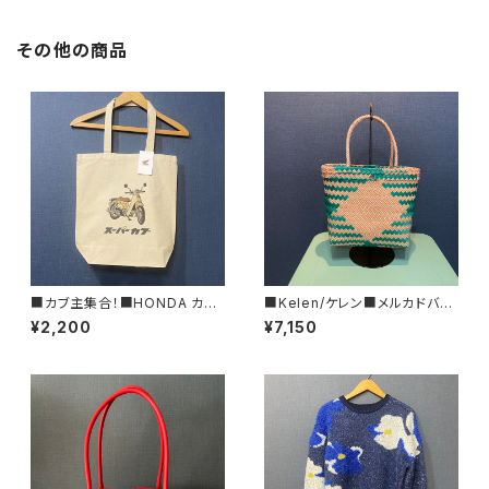
その他の商品
■カブ主集合！■HONDA カブ
■Kelen/ケレン■メルカドバッ
Tプリント・キャンバストートバッ
グ■KLM25SAC1032
¥2,200
¥7,150
グ■GIFTにもオススメ