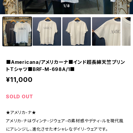
1
/8
■Americana/アメリカーナ■インド超長綿天竺プリン
トTシャツ■BRF-M-698A/1■
¥11,000
SOLD OUT
★アメリカ-ナ★
アメリカ-ナはヴィンテ-ジウェア-の素材感やデティ-ルを現代風
にアレンジし、進化させたオシャレなデイリ-ウェアです。