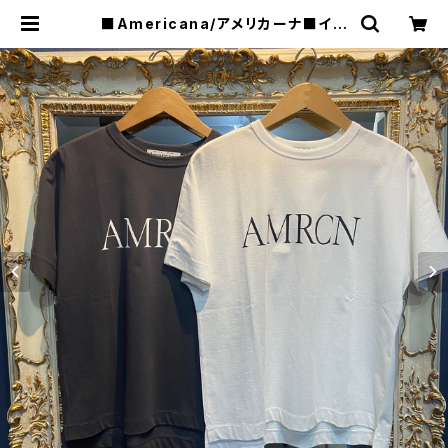
■Americana/アメリカーナ■イン
ド超長綿天竺プリントTシャツ■BRF
-M-698A/1■ | raquel