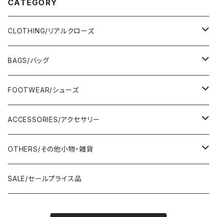
CATEGORY
CLOTHING/リアルクローズ
TOPS/トップス
BAGS/バッグ
Adonisis/アドニシス
BOTOMS/ボトム
HAND BAG/ハンドバッグ
FOOTWEAR/シューズ
AMERICANA/アメリカーナ
Adonisis/アドニシス
mononogu/もののぐ
ONE-PIECE/ワンピース
SHOULDER BAG/ショルダーバッグ
PUMPS/パンプス
ACCESSORIES/アクセサリー
amherst/アムハースト
amherst/アムハースト
IMPORT/インポート
anana/アナナ
mononogu/もののぐ
コツコツ
OUTER/アウター
TOTE BAG/トートバッグ
SANDAL/サンダル
EARRINGS/イヤリング
OTHERS/その他小物・雑貨
anana/アナナ
anana/アナナ
J.Sloane/ジェイスロアン
IMPORT/インポート
IMPORT/インポート
anana/アナナ
mononogu/もののぐ
コツコツ
OTHERS/その他
BOOTS/ブーツ
RING/指輪
BELT/ベルト
SALE/セールプライス品
and LIFE's/アンドライフス
and LIFE's/アンドライフス
lellil/レリル
Kha:ki/カーキ
IMPORT/インポート
IMPORT/インポート
mononogu/もののぐ
コツコツ
mononogu/もののぐ
SNEAKER/スニーカー
BRACELET/ブレスレット
HAT&CAP/帽子