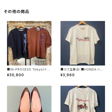
その他の商品
■IN-PROCESS Tokyo/イン
■カブ主集合！■HONDA ハン
プロセストキョー■チューリッ
ターカブ&CT125ロゴTシャツ/
¥30,800
¥3,960
プ・エンブロイダリー・オーバー
RED■GIFTにもオススメ
サイズT■IPSS25802■MAD
E IN JAPAN