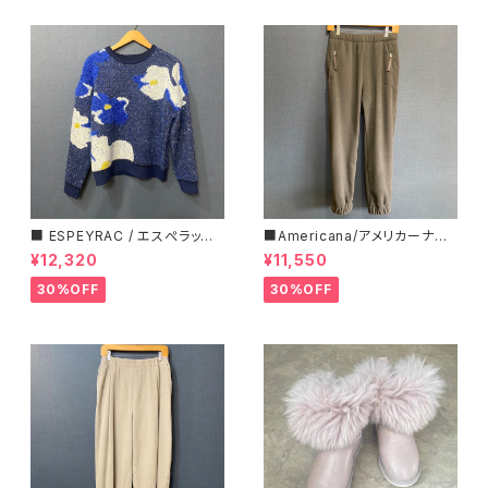
■ ESPEYRAC / エスぺラック
■Americana/アメリカーナ■
■ フラワーモチーフニット■YE
マイクロフリース・イージーパン
¥12,320
¥11,550
LLOW & NAVY■ 超カワイイ！
ツ■
30%OFF
30%OFF