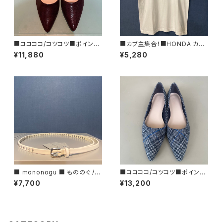
■ココココ/コツコツ■ポインテ
■カブ主集合！■HONDA カブ
ッドトゥ・フラットシューズ/MAR
Tシャツ三羽烏■GIFTにもオス
¥11,880
¥5,280
ON■2024FW
スメ
■ mononogu ■ もののぐ /レ
■ココココ/コツコツ■ポインテ
ザースタッズベルト・10STUDS
ッドトゥ・フラットシューズ/チェッ
¥7,700
¥13,200
■MADE IN JAPAN
ク■2025FW