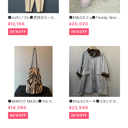
■nofl/ノフル■荒炊きコール天
■EMU/エミュ■Teddy Wurr
テーパードパンツ■ゆるっとバ
en■撥水サイドジッパーブーツ
¥12,166
¥20,020
ルーンシルエット
30%OFF
30%OFF
■MARCO MASU■マルコ マ
■Kha:ki/カーキ■スタンドカラ
ージ■ハラコ・ゼブラ柄巾着BA
ー・コート■
¥14,080
¥22,946
G■程よいサイズで可愛い
60%OFF
30%OFF