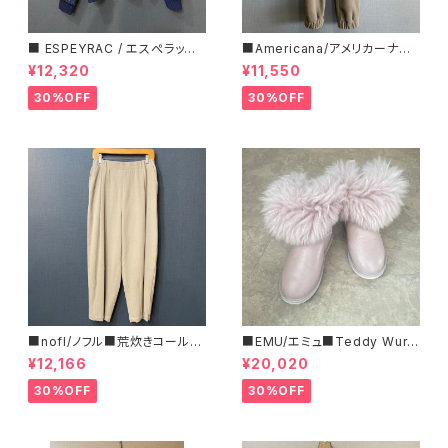
■ ESPEYRAC / エスぺラック
■Americana/アメリカーナ■
■ フラワーモチーフニット■YE
マイクロフリース・イージーパン
¥12,320
¥11,550
LLOW & NAVY■ 超カワイイ！
ツ■
30%OFF
30%OFF
■nofl/ノフル■荒炊きコール天
■EMU/エミュ■Teddy Wurr
テーパードパンツ■ゆるっとバ
en■撥水サイドジッパーブーツ
¥12,166
¥20,020
ルーンシルエット
30%OFF
30%OFF