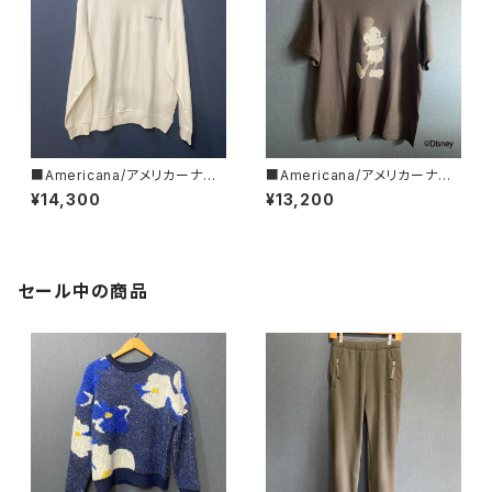
■Americana/アメリカーナ■
■Americana/アメリカーナ■
リバースウィーブ L/S T■BRF-
Mickey Mouse/ミッキーマウ
¥14,300
¥13,200
752A/1■
ス/プリントT■BRF-789A/3■
セール中の商品