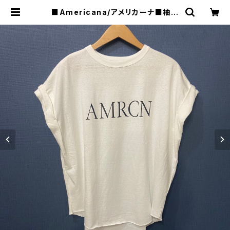
■Americana/アメリカーナ■袖ロ
ールアップ・チュニック丈トップス■B
RF-M-689A/2■ | raquel