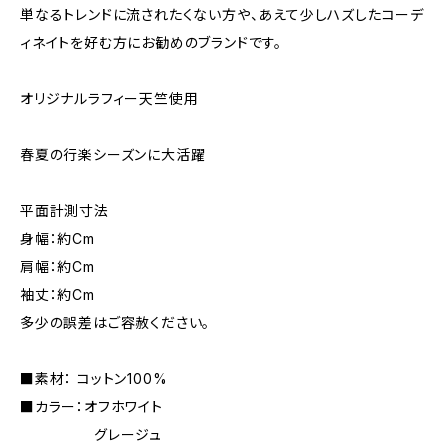
単なるトレンドに流されたくない方や、あえて少しハズしたコーデ
ィネイトを好む方にお勧めのブランドです。
オリジナルラフィー天竺使用
春夏の行楽シーズンに大活躍
平面計測寸法
身幅：約Cm
肩幅：約Cm
袖丈：約Cm
多少の誤差はご容赦ください。
■素材： コットン100%
■カラー：オフホワイト
グレージュ