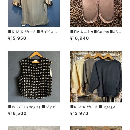
■KHA:KI/カーキ■サイドスリッ
■EMU/エミュ■Cairns■JAP
ト・ホッケーシャツ■MIL25SCS
AN LIMITEDムートンモカシン
¥15,950
¥16,940
3445■
■WHYTO/ホワイト■ジャガー
■KHA:KI/カーキ■8分袖スウ
ド・アシンメトリーベスト■WHT
ェットシャツ■MIL26HCS347
¥16,500
¥13,970
26HBL4095
3■