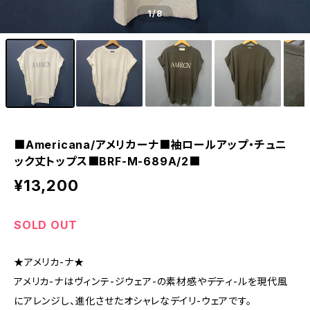
1
/8
■Americana/アメリカーナ■袖ロールアップ・チュニ
ック丈トップス■BRF-M-689A/2■
¥13,200
SOLD OUT
★アメリカ-ナ★
アメリカ-ナはヴィンテ-ジウェア-の素材感やデティ-ルを現代風
にアレンジし、進化させたオシャレなデイリ-ウェアです。