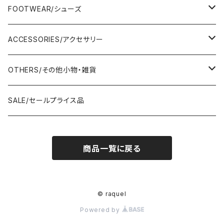
Adonisis/アドニシス
BOTOMS/ボトム
HAND BAG/ハンドバッグ
FOOTWEAR/シューズ
AMERICANA/アメリカーナ
Adonisis/アドニシス
mononogu/もののぐ
ONE-PIECE/ワンピース
SHOULDER BAG/ショルダーバッグ
PUMPS/パンプス
ACCESSORIES/アクセサリー
amherst/アムハースト
amherst/アムハースト
IMPORT/インポート
anana/アナナ
mononogu/もののぐ
コツコツ
OUTER/アウター
TOTE BAG/トートバッグ
SANDAL/サンダル
EARRINGS/イヤリング
OTHERS/その他小物・雑貨
anana/アナナ
anana/アナナ
J.Sloane/ジェイスロアン
IMPORT/インポート
IMPORT/インポート
anana/アナナ
mononogu/もののぐ
コツコツ
OTHERS/その他
BOOTS/ブーツ
RING/指輪
BELT/ベルト
SALE/セールプライス品
and LIFE's/アンドライフス
and LIFE's/アンドライフス
lellil/レリル
Kha:ki/カーキ
IMPORT/インポート
IMPORT/インポート
mononogu/もののぐ
コツコツ
mononogu/もののぐ
SNEAKER/スニーカー
BRACELET/ブレスレット
HAT&CAP/帽子
商品一覧に戻る
DIARIUM/ディアリウム
FANTASTICDAYS/ファンタステックデイズ
SIRO/シロ
IMPORT/インポート
IMPORT/インポート
IMPORT/インポート
2STAR/ツースター
OTHERS/その他
NECKLACE/ネックレス
WALLET/財布
EZUMI/エズミ
Fire Service/ファイアーサービス
DIARIUM/ディアリウム
SIRO/シロ
PATRICK/パトリック
mononogu/もののぐ
SHAWL&STOLE/巻物
© raquel
IN-PROCESS Tokyo/インプロセストーキョー
Le Melange/ル・メランジュ
Powered by
CUMIN/クミン
CUMIN/クミン
IMPORT/インポート
OTHERS/その他