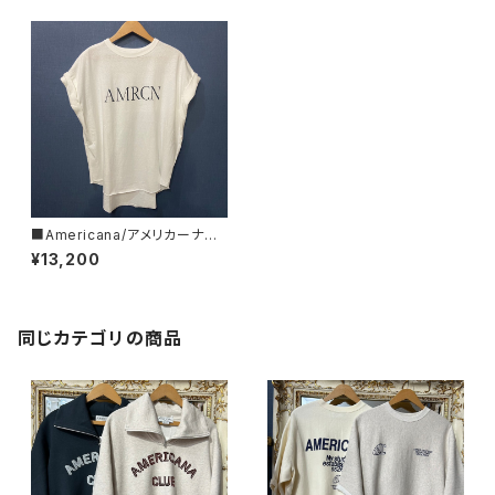
■Americana/アメリカーナ■
袖ロールアップ・チュニック丈ト
¥13,200
ップス■BRF-M-689A/2■
同じカテゴリの商品