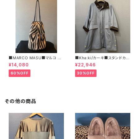
■MARCO MASU■マルコ マ
■Kha:ki/カーキ■スタンドカラ
ージ■ハラコ・ゼブラ柄巾着BA
ー・コート■
¥14,080
¥22,946
G■程よいサイズで可愛い
60%OFF
30%OFF
その他の商品