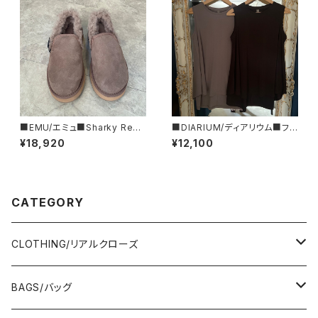
■EMU/エミュ■Sharky Reef
■DIARIUM/ディアリウム■フレ
■JAPAN LIMITEDムートンシ
アー・タンクトップ■初秋新作！
¥18,920
¥12,100
ューズ
■MADE IN JAPAN
CATEGORY
CLOTHING/リアルクローズ
TOPS/トップス
BAGS/バッグ