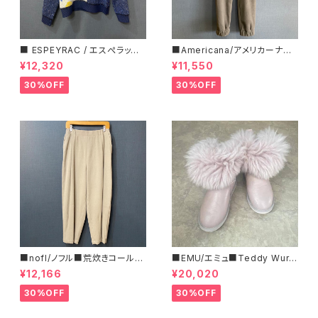
■ ESPEYRAC / エスぺラック
■Americana/アメリカーナ■
■ フラワーモチーフニット■YE
マイクロフリース・イージーパン
¥12,320
¥11,550
LLOW & NAVY■ 超カワイイ！
ツ■
30%OFF
30%OFF
■nofl/ノフル■荒炊きコール天
■EMU/エミュ■Teddy Wurr
テーパードパンツ■ゆるっとバ
en■撥水サイドジッパーブーツ
¥12,166
¥20,020
ルーンシルエット
30%OFF
30%OFF