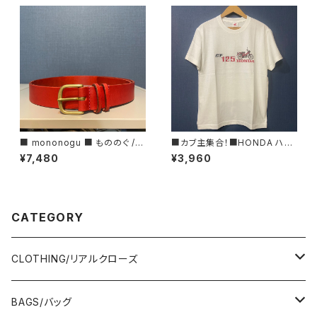
■ mononogu ■ もののぐ /レ
■カブ主集合！■HONDA ハン
ザーベルト・30ROLL■MADE
ターカブ&CT125ロゴTシャツ/
¥7,480
¥3,960
IN JAPAN
RED■GIFTにもオススメ
CATEGORY
CLOTHING/リアルクローズ
TOPS/トップス
BAGS/バッグ