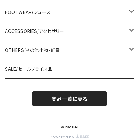
Adonisis/アドニシス
BOTOMS/ボトム
HAND BAG/ハンドバッグ
FOOTWEAR/シューズ
AMERICANA/アメリカーナ
Adonisis/アドニシス
mononogu/もののぐ
ONE-PIECE/ワンピース
SHOULDER BAG/ショルダーバッグ
PUMPS/パンプス
ACCESSORIES/アクセサリー
amherst/アムハースト
amherst/アムハースト
IMPORT/インポート
anana/アナナ
mononogu/もののぐ
コツコツ
OUTER/アウター
TOTE BAG/トートバッグ
SANDAL/サンダル
EARRINGS/イヤリング
OTHERS/その他小物・雑貨
anana/アナナ
anana/アナナ
J.Sloane/ジェイスロアン
IMPORT/インポート
IMPORT/インポート
anana/アナナ
mononogu/もののぐ
コツコツ
OTHERS/その他
BOOTS/ブーツ
RING/指輪
BELT/ベルト
SALE/セールプライス品
and LIFE's/アンドライフス
and LIFE's/アンドライフス
lellil/レリル
Kha:ki/カーキ
IMPORT/インポート
IMPORT/インポート
mononogu/もののぐ
コツコツ
mononogu/もののぐ
SNEAKER/スニーカー
BRACELET/ブレスレット
HAT&CAP/帽子
商品一覧に戻る
DIARIUM/ディアリウム
FANTASTICDAYS/ファンタステックデイズ
SIRO/シロ
IMPORT/インポート
IMPORT/インポート
IMPORT/インポート
2STAR/ツースター
OTHERS/その他
NECKLACE/ネックレス
WALLET/財布
EZUMI/エズミ
Fire Service/ファイアーサービス
DIARIUM/ディアリウム
SIRO/シロ
PATRICK/パトリック
mononogu/もののぐ
SHAWL&STOLE/巻物
© raquel
IN-PROCESS Tokyo/インプロセストーキョー
Le Melange/ル・メランジュ
Powered by
CUMIN/クミン
CUMIN/クミン