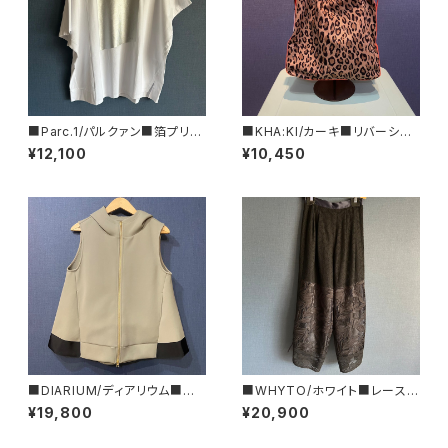
■Parc.1/パルクァン■箔プリン
■KHA:KI/カーキ■リバーシブ
トカットソー■108-076120
ルトートBAG■MIL25SBG304
¥12,100
¥10,450
7■
■DIARIUM/ディアリウム■バッ
■WHYTO/ホワイト■レース・
クフレアーパーカー・ジレ■202
コンビネーションパンツ■WHT
¥19,800
¥20,900
4年春新作！
26HPT4063