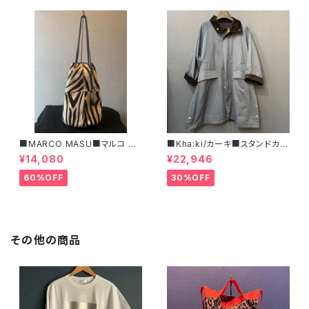
■MARCO MASU■マルコ マ
■Kha:ki/カーキ■スタンドカラ
ージ■ハラコ・ゼブラ柄巾着BA
ー・コート■
¥14,080
¥22,946
G■程よいサイズで可愛い
60%OFF
30%OFF
その他の商品