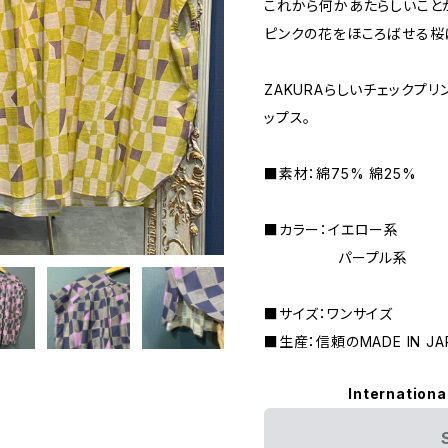
これから何かあたらしいこと
ピンクの花をほころばせる桜に
ZAKURAらしいチェックプ
ップス。
■素材：綿75% 綿25%
■カラー：イエロー系
パープル系
■サイズ：ワンサイズ
■生産：信頼のMADE IN JA
Internationa