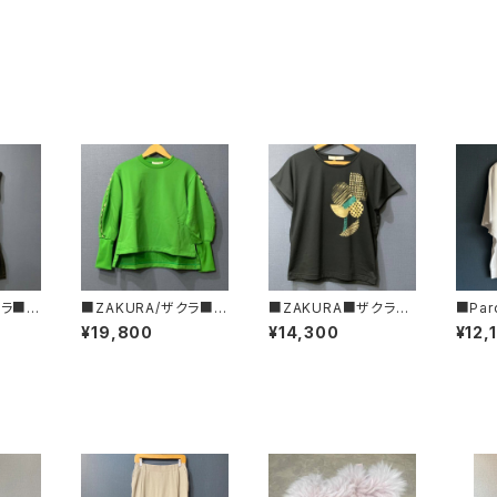
クラ■ハ
■ZAKURA/ザクラ■丸
■ZAKURA■ザクラ■
■Par
ックベ
袖トレーナー■3722-
メタルフラワーTシャツ
箔プリ
¥19,800
¥14,300
¥12,
■
05■
■MADE IN JAPAN
08-0