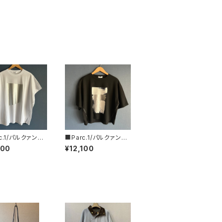
c.1/パルクァン■
■Parc.1/パルクァン■
ントカットソー■1
ペイントフォイルTee■
100
¥12,100
76120
107-076121