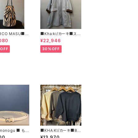
RCO MASU■マ
■Kha:ki/カーキ■スタ
マージ■ハラコ・ゼ
ンドカラー・コート■
080
¥22,946
巾着BAG■程よ
ズで可愛い
OFF
30%OFF
nonogu ■ もの
■KHA:KI/カーキ■8分
/レザースタッズベ
袖スウェットシャツ■MI
00
¥13,970