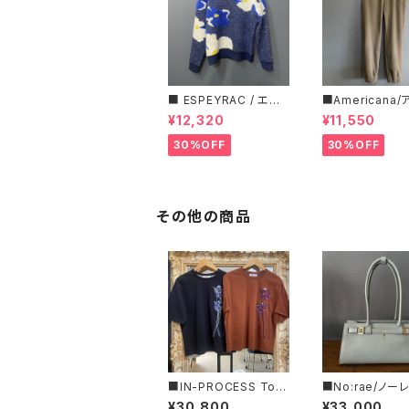
■ ESPEYRAC / エス
■Americana
ぺラック ■ フラワーモ
ーナ■マイクロ
¥12,320
¥11,550
チーフニット■YELLO
ス・イージーパン
W & NAVY■ 超カワイ
30%OFF
30%OFF
イ！
その他の商品
■IN-PROCESS Tok
■No:rae/ノー
yo/インプロセストキョ
ァレグロ■バゲッ
¥30,800
¥33,000