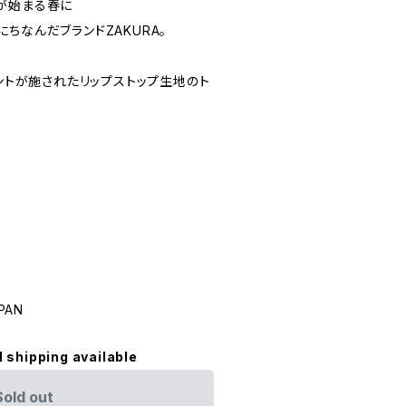
が始まる春に
ちなんだブランドZAKURA。
リントが施されたリップストップ生地のト
PAN
l shipping available
Sold out