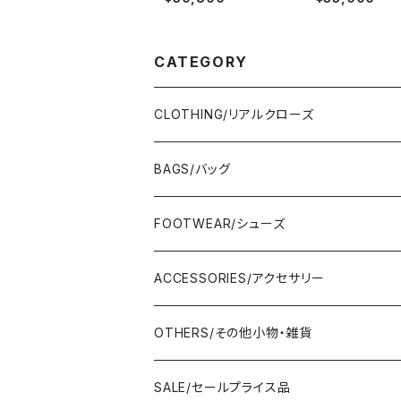
ー■チューリップ・エン
ザーハンドバッグ
ブロイダリー・オーバー
-DS-29-DOL
サイズT■IPSS25802
■MADE IN JAPAN
CATEGORY
CLOTHING/リアルクローズ
TOPS/トップス
BAGS/バッグ
Adonisis/アドニシス
BOTOMS/ボトム
HAND BAG/ハンドバッグ
FOOTWEAR/シューズ
AMERICANA/アメリカーナ
Adonisis/アドニシス
mononogu/もののぐ
ONE-PIECE/ワンピース
SHOULDER BAG/ショルダーバッグ
PUMPS/パンプス
ACCESSORIES/アクセサリー
amherst/アムハースト
amherst/アムハースト
IMPORT/インポート
anana/アナナ
mononogu/もののぐ
コツコツ
OUTER/アウター
TOTE BAG/トートバッグ
SANDAL/サンダル
EARRINGS/イヤリング
OTHERS/その他小物・雑貨
anana/アナナ
anana/アナナ
J.Sloane/ジェイスロアン
IMPORT/インポート
IMPORT/インポート
anana/アナナ
mononogu/もののぐ
コツコツ
OTHERS/その他
BOOTS/ブーツ
RING/指輪
BELT/ベルト
SALE/セールプライス品