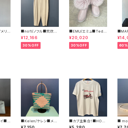
/アメリカ
■nofl/ノフル■荒炊き
■EMU/エミュ■Tedd
■MA
フリー
コール天テーパードパ
y Wurren■撥水サイド
ルコ 
¥12,166
¥20,020
¥14,
ツ■
ンツ■ゆるっとバルーン
ジッパーブーツ
ブラ柄
シルエット
いサイ
30%OFF
30%OFF
60%
レイ■ヴ
■Kelen/ケレン■メル
■カブ主集合！■HON
■ mo
ト型レ
カドバッグ■KLM25SA
DA カブTシャツ三羽烏
のぐ 
¥7,150
¥5,280
¥7,7