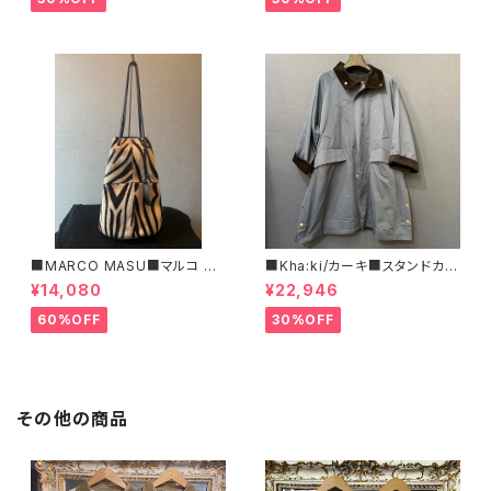
■MARCO MASU■マルコ マ
■Kha:ki/カーキ■スタンドカラ
ージ■ハラコ・ゼブラ柄巾着BA
ー・コート■
¥14,080
¥22,946
G■程よいサイズで可愛い
60%OFF
30%OFF
その他の商品