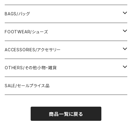
TOPS/トップス
BAGS/バッグ
Adonisis/アドニシス
BOTOMS/ボトム
HAND BAG/ハンドバッグ
FOOTWEAR/シューズ
AMERICANA/アメリカーナ
Adonisis/アドニシス
mononogu/もののぐ
ONE-PIECE/ワンピース
SHOULDER BAG/ショルダーバッグ
PUMPS/パンプス
ACCESSORIES/アクセサリー
amherst/アムハースト
amherst/アムハースト
IMPORT/インポート
anana/アナナ
mononogu/もののぐ
コツコツ
OUTER/アウター
TOTE BAG/トートバッグ
SANDAL/サンダル
EARRINGS/イヤリング
OTHERS/その他小物・雑貨
anana/アナナ
anana/アナナ
J.Sloane/ジェイスロアン
IMPORT/インポート
IMPORT/インポート
anana/アナナ
mononogu/もののぐ
コツコツ
OTHERS/その他
BOOTS/ブーツ
RING/指輪
BELT/ベルト
SALE/セールプライス品
and LIFE's/アンドライフス
and LIFE's/アンドライフス
lellil/レリル
Kha:ki/カーキ
IMPORT/インポート
IMPORT/インポート
mononogu/もののぐ
コツコツ
mononogu/もののぐ
SNEAKER/スニーカー
BRACELET/ブレスレット
HAT&CAP/帽子
商品一覧に戻る
DIARIUM/ディアリウム
FANTASTICDAYS/ファンタステックデイズ
SIRO/シロ
IMPORT/インポート
IMPORT/インポート
IMPORT/インポート
2STAR/ツースター
OTHERS/その他
NECKLACE/ネックレス
WALLET/財布
EZUMI/エズミ