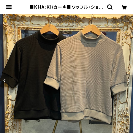
■KHA:KI/カーキ■ワッフル・ショー
トスリーブ・トップス■MIL24HCS3
386 | raquel