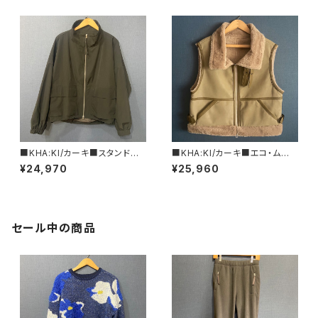
■KHA:KI/カーキ■スタンドカ
■KHA:KI/カーキ■エコ・ムート
ラージャケット■MIL25HJK32
ンB3ベスト■MIL24FJK3227
¥24,970
¥25,960
32■BLACK
■ベージュ＆ブラック
セール中の商品