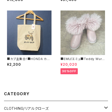
4年春新作！
ントプリーツ・ニットカーディガン
■IPAW25901■MADE IN JA
PAN
■カブ主集合！■HONDA カブ
■EMU/エミュ■Teddy Wurr
Tプリント・キャンバストートバッ
en■撥水サイドジッパーブーツ
¥2,200
¥20,020
グ■GIFTにもオススメ
30%OFF
CATEGORY
CLOTHING/リアルクローズ