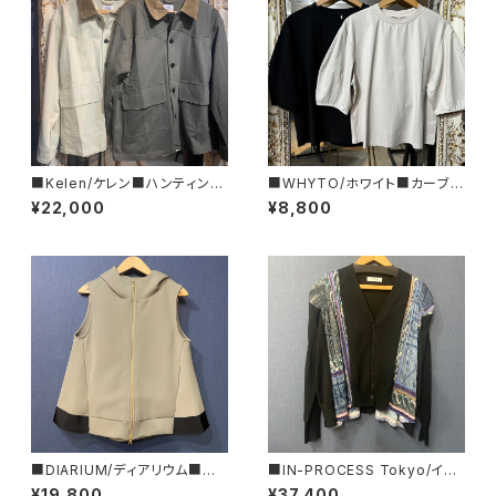
■Kelen/ケレン■ハンティン
■WHYTO/ホワイト■カーブ
グ・ワークジャケット■KLM25F
スリーブ Tシャツ■WHT26HC
¥22,000
¥8,800
JK1109
S4012
■DIARIUM/ディアリウム■バッ
■IN-PROCESS Tokyo/イン
クフレアーパーカー・ジレ■202
プロセストキョー■モザイクプリ
¥19,800
¥37,400