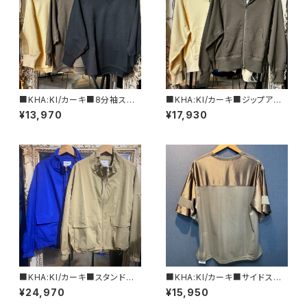
■KHA:KI/カーキ■8分袖スウ
■KHA:KI/カーキ■ジップアッ
ェットシャツ■MIL26HCS347
プフーディー■MIL26HCS347
¥13,970
¥17,930
3■
3■
■KHA:KI/カーキ■スタンドカ
■KHA:KI/カーキ■サイドスリッ
ラージップアップジャケット■MI
ト・ホッケーシャツ■MIL25SCS
¥24,970
¥15,950
L25HJK3232■BLACK
3445■