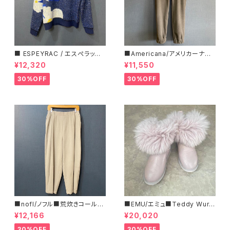
■ ESPEYRAC / エスぺラック
■Americana/アメリカーナ■
■ フラワーモチーフニット■YE
マイクロフリース・イージーパン
¥12,320
¥11,550
LLOW & NAVY■ 超カワイイ！
ツ■
30%OFF
30%OFF
■nofl/ノフル■荒炊きコール天
■EMU/エミュ■Teddy Wurr
テーパードパンツ■ゆるっとバ
en■撥水サイドジッパーブーツ
¥12,166
¥20,020
ルーンシルエット
30%OFF
30%OFF