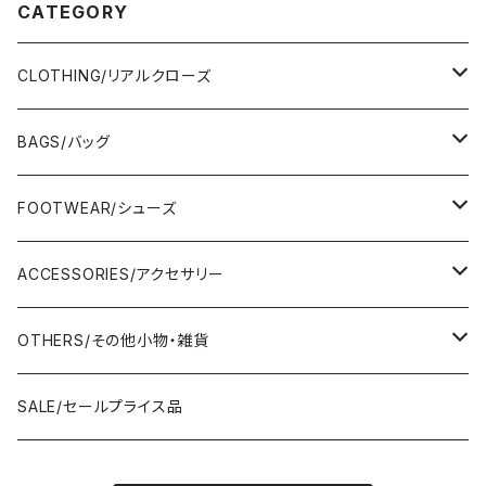
CATEGORY
CLOTHING/リアルクローズ
TOPS/トップス
BAGS/バッグ
Adonisis/アドニシス
BOTOMS/ボトム
HAND BAG/ハンドバッグ
FOOTWEAR/シューズ
AMERICANA/アメリカーナ
Adonisis/アドニシス
mononogu/もののぐ
ONE-PIECE/ワンピース
SHOULDER BAG/ショルダーバッグ
PUMPS/パンプス
ACCESSORIES/アクセサリー
amherst/アムハースト
amherst/アムハースト
IMPORT/インポート
anana/アナナ
mononogu/もののぐ
コツコツ
OUTER/アウター
TOTE BAG/トートバッグ
SANDAL/サンダル
EARRINGS/イヤリング
OTHERS/その他小物・雑貨
anana/アナナ
anana/アナナ
J.Sloane/ジェイスロアン
IMPORT/インポート
IMPORT/インポート
anana/アナナ
mononogu/もののぐ
コツコツ
OTHERS/その他
BOOTS/ブーツ
RING/指輪
BELT/ベルト
SALE/セールプライス品
and LIFE's/アンドライフス
and LIFE's/アンドライフス
lellil/レリル
Kha:ki/カーキ
IMPORT/インポート
IMPORT/インポート
mononogu/もののぐ
コツコツ
mononogu/もののぐ
SNEAKER/スニーカー
BRACELET/ブレスレット
HAT&CAP/帽子