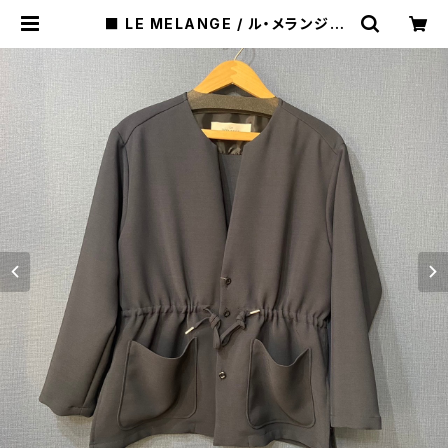
■ LE MELANGE / ル・メランジュ
■ ウォッシャブル・ノーカラージャケ
ット■MADE IN JAPAN | raquel