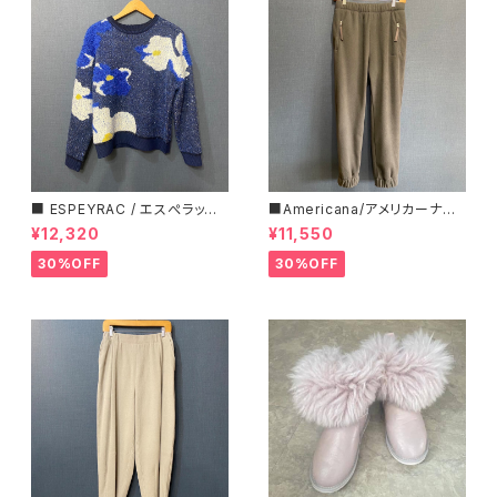
■ ESPEYRAC / エスぺラック
■Americana/アメリカーナ■
■ フラワーモチーフニット■YE
マイクロフリース・イージーパン
¥12,320
¥11,550
LLOW & NAVY■ 超カワイイ！
ツ■
30%OFF
30%OFF