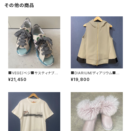
その他の商品
■VEGE/ベジ■サスティナブル
■DIARIUM/ディアリウム■バッ
なスニーカーサンダル■スニー
クフレアーパーカー・ジレ■202
¥21,450
¥19,800
カーの様なサンダル■Bobby
4年春新作！
■