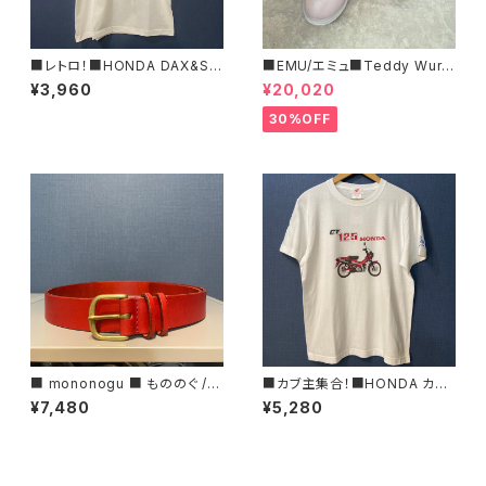
■レトロ！■HONDA DAX&ST
■EMU/エミュ■Teddy Wurr
50ロゴTシャツ/RED■GIFTに
en■撥水サイドジッパーブーツ
¥3,960
¥20,020
もオススメ
30%OFF
■ mononogu ■ もののぐ /レ
■カブ主集合！■HONDA カブ
ザーベルト・30ROLL■MADE
Tシャツ三羽烏■GIFTにもオス
¥7,480
¥5,280
IN JAPAN
スメ