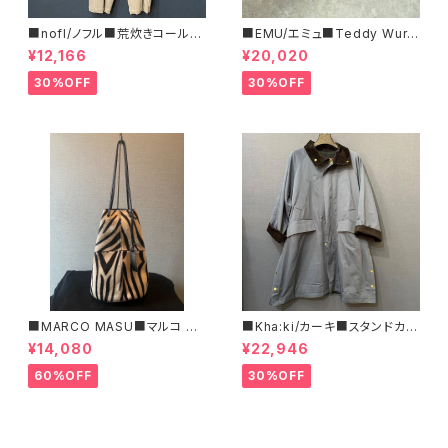
■nofl/ノフル■荒炊きコール天
■EMU/エミュ■Teddy Wurr
テーパードパンツ■ゆるっとバ
en■撥水サイドジッパーブーツ
¥12,166
¥20,020
ルーンシルエット
30%OFF
30%OFF
■MARCO MASU■マルコ マ
■Kha:ki/カーキ■スタンドカラ
ージ■ハラコ・ゼブラ柄巾着BA
ー・コート■
¥14,080
¥22,946
G■程よいサイズで可愛い
60%OFF
30%OFF