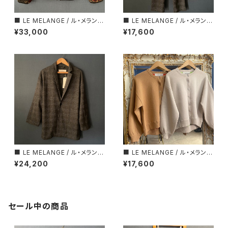
■ LE MELANGE / ル・メランジ
■ LE MELANGE / ル・メランジ
ュ ■ リバティー柄・リバーシブ
ュ ■ ウールコットン・タック入り
¥33,000
¥17,600
ル・ジャケット■MADE IN JAP
テーパードパンツ■セットアップ
AN
可能アイテム
■ LE MELANGE / ル・メランジ
■ LE MELANGE / ル・メランジ
ュ ■ オーバーサイズ・ロングジ
ュ ■ クルーネック・バイカラー・
¥24,200
¥17,600
ャケット■セットアップ可能アイ
カーディガン■
テム
セール中の商品