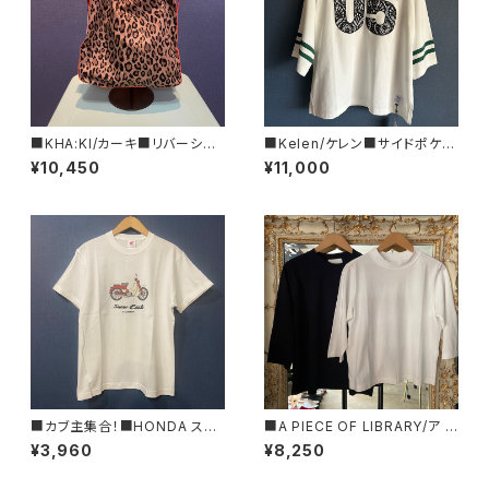
■KHA:KI/カーキ■リバーシブ
■Kelen/ケレン■サイドポケッ
ルトートBAG■MIL25SBG304
ト・スウェットTEE■KLM26HC
¥10,450
¥11,000
7■
S1203
■カブ主集合！■HONDA スー
■A PIECE OF LIBRARY/ア ピ
パーカブTシャツ■GIFTにもオ
ース オブ ライブラリー■エブリ
¥3,960
¥8,250
ススメ
ーコットン・ガーデンT■MADE
IN JAPAN