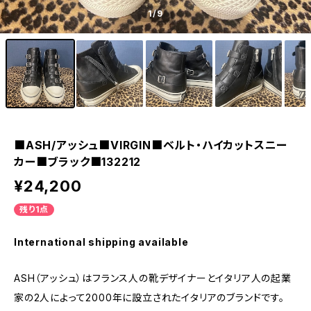
1
/9
■ASH/アッシュ■VIRGIN■ベルト・ハイカットスニー
カー■ブラック■132212
¥24,200
残り1点
International shipping available
ASH（アッシュ）はフランス人の靴デザイナーとイタリア人の起業
家の2人によって2000年に設立されたイタリアのブランドです。