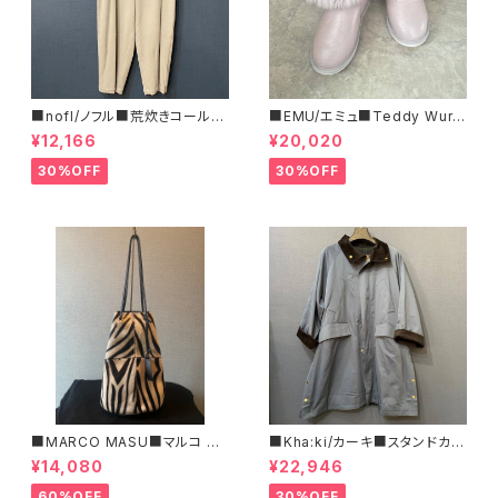
■nofl/ノフル■荒炊きコール天
■EMU/エミュ■Teddy Wurr
テーパードパンツ■ゆるっとバ
en■撥水サイドジッパーブーツ
¥12,166
¥20,020
ルーンシルエット
30%OFF
30%OFF
■MARCO MASU■マルコ マ
■Kha:ki/カーキ■スタンドカラ
ージ■ハラコ・ゼブラ柄巾着BA
ー・コート■
¥14,080
¥22,946
G■程よいサイズで可愛い
60%OFF
30%OFF