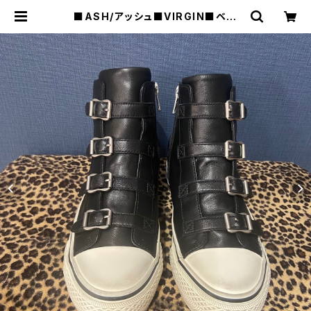
■ASH/アッシュ■VIRGIN■ベル
ト・ハイカットスニーカー■ブラック■
132212 | raquel