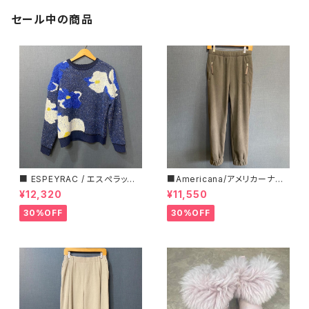
セール中の商品
■ ESPEYRAC / エスぺラック
■Americana/アメリカーナ■
■ フラワーモチーフニット■YE
マイクロフリース・イージーパン
¥12,320
¥11,550
LLOW & NAVY■ 超カワイイ！
ツ■
30%OFF
30%OFF