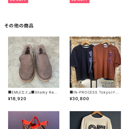
その他の商品
■EMU/エミュ■Sharky Reef
■IN-PROCESS Tokyo/イン
■JAPAN LIMITEDムートンシ
プロセストキョー■チューリッ
¥18,920
¥30,800
ューズ
プ・エンブロイダリー・オーバー
サイズT■IPSS25802■MAD
E IN JAPAN