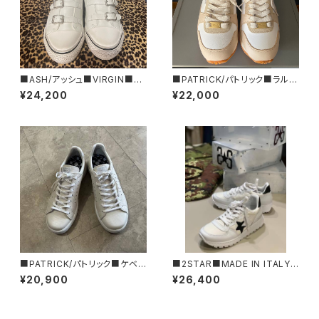
■ASH/アッシュ■VIRGIN■ベ
■PATRICK/パトリック■ラルデ
ルト・ハイカットスニーカー■ホ
ィ・アニマル■パイソン柄■LAR
¥24,200
¥22,000
ワイト■132212
DY-ANM(SK)
■PATRICK/パトリック■ケベッ
■2STAR■MADE IN ITALY
ク■ホワイトスニーカー■パイ
■スニーカー
¥20,900
¥26,400
ソン柄■505380