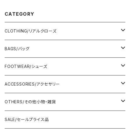
CATEGORY
CLOTHING/リアルクローズ
TOPS/トップス
BAGS/バッグ
Adonisis/アドニシス
BOTOMS/ボトム
HAND BAG/ハンドバッグ
FOOTWEAR/シューズ
AMERICANA/アメリカーナ
Adonisis/アドニシス
mononogu/もののぐ
ONE-PIECE/ワンピース
SHOULDER BAG/ショルダーバッグ
PUMPS/パンプス
ACCESSORIES/アクセサリー
amherst/アムハースト
amherst/アムハースト
IMPORT/インポート
anana/アナナ
mononogu/もののぐ
コツコツ
OUTER/アウター
TOTE BAG/トートバッグ
SANDAL/サンダル
EARRINGS/イヤリング
OTHERS/その他小物・雑貨
anana/アナナ
anana/アナナ
J.Sloane/ジェイスロアン
IMPORT/インポート
IMPORT/インポート
anana/アナナ
mononogu/もののぐ
コツコツ
OTHERS/その他
BOOTS/ブーツ
RING/指輪
BELT/ベルト
SALE/セールプライス品