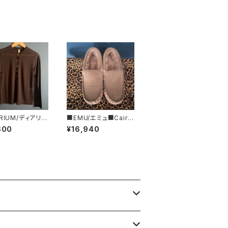
RIUM/ディアリウ
■EMU/エミュ■Cairn
アー・ストライプ・
s■JAPAN LIMITED
600
¥16,940
ィガン■初秋新
ムートンモカシン
ADE IN JAPA