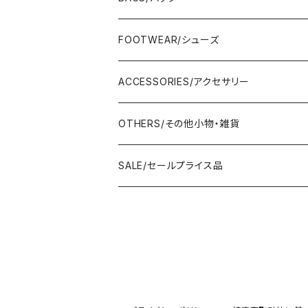
Adonisis/アドニシス
BOTOMS/ボトム
HAND BAG/ハンドバッグ
FOOTWEAR/シューズ
AMERICANA/アメリカーナ
Adonisis/アドニシス
mononogu/もののぐ
ONE-PIECE/ワンピース
SHOULDER BAG/ショルダーバッグ
PUMPS/パンプス
ACCESSORIES/アクセサリー
amherst/アムハースト
amherst/アムハースト
IMPORT/インポート
anana/アナナ
mononogu/もののぐ
コツコツ
OUTER/アウター
TOTE BAG/トートバッグ
SANDAL/サンダル
EARRINGS/イヤリング
OTHERS/その他小物・雑貨
anana/アナナ
anana/アナナ
J.Sloane/ジェイスロアン
IMPORT/インポート
IMPORT/インポート
anana/アナナ
mononogu/もののぐ
コツコツ
OTHERS/その他
BOOTS/ブーツ
RING/指輪
BELT/ベルト
SALE/セールプライス品
and LIFE's/アンドライフス
and LIFE's/アンドライフス
lellil/レリル
Kha:ki/カーキ
IMPORT/インポート
IMPORT/インポート
mononogu/もののぐ
コツコツ
mononogu/もののぐ
SNEAKER/スニーカー
BRACELET/ブレスレット
HAT&CAP/帽子
DIARIUM/ディアリウム
FANTASTICDAYS/ファンタステックデイズ
SIRO/シロ
IMPORT/インポート
IMPORT/インポート
IMPORT/インポート
2STAR/ツースター
OTHERS/その他
NECKLACE/ネックレス
WALLET/財布
EZUMI/エズミ
Fire Service/ファイアーサービス
DIARIUM/ディアリウム
SIRO/シロ
PATRICK/パトリック
mononogu/もののぐ
SHAWL&STOLE/巻物