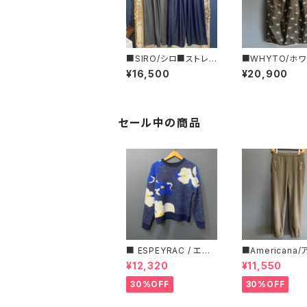
■SIRO/シロ■ストレッ
■WHYTO/ホ
チ・シャイニーデニム
シアー・フラワー
¥16,500
¥20,900
ト■WHT26HSK
セール中の商品
■ ESPEYRAC / エス
■Americana
ぺラック ■ フラワーモ
ーナ■マイクロ
¥12,320
¥11,550
チーフニット■YELLO
ス・イージーパン
W & NAVY■ 超カワイ
30%OFF
30%OFF
イ！