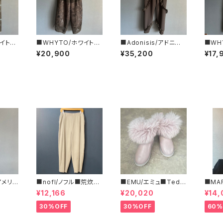
ワイト■
■WHYTO/ホワイト■
■Adonisis/アドニシ
■WH
スカー
レース・コンビネーショ
ス■AQUAジャージー
ジャガ
¥20,900
¥35,200
¥17,
4031
ンパンツ■WHT26HP
ミニフリルPT■S26211
ツ■W
T4063
0
/アメリカ
■nofl/ノフル■荒炊き
■EMU/エミュ■Tedd
■MA
フリー
コール天テーパードパ
y Wurren■撥水サイド
ルコ 
¥12,166
¥20,020
¥14,
ツ■
ンツ■ゆるっとバルーン
ジッパーブーツ
ブラ柄
シルエット
いサイ
30%OFF
30%OFF
60%