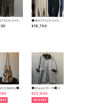
YTO/ホワイト■
■WHYTO/ホワイト■
ード・ワイドパン
タック・バレルパンツ■
930
¥18,700
HT26HPT407
WHT26HPT4065
RCO MASU■マ
■Kha:ki/カーキ■スタ
マージ■ハラコ・ゼ
ンドカラー・コート■
080
¥22,946
巾着BAG■程よ
ズで可愛い
OFF
30%OFF