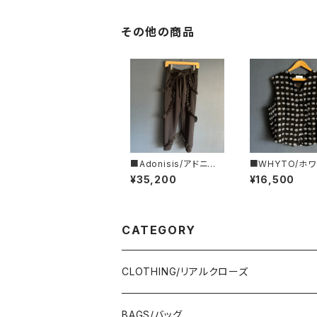
その他の商品
■Adonisis/アドニシ
■WHYTO/ホ
ス■AQUAジャージー
ジャガード・アシ
¥35,200
¥16,500
ミニフリルPT■S26211
ーベスト■WHT
L4095
CATEGORY
CLOTHING/リアルクローズ
TOPS/トップス
BAGS/バッグ