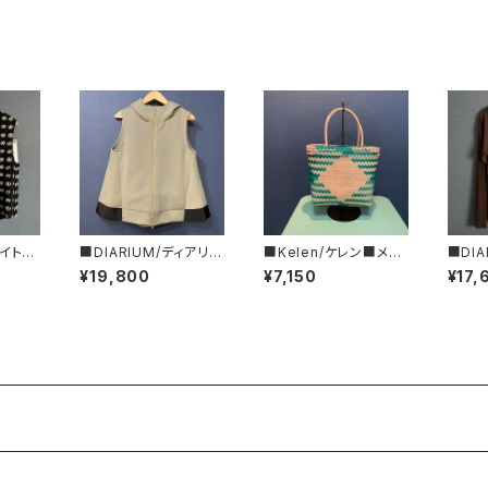
ワイト■
■DIARIUM/ディアリウ
■Kelen/ケレン■メル
■DIA
ンメトリ
ム■バックフレアーパー
カドバッグ■KLM25SA
ム■シ
¥19,800
¥7,150
¥17,
26HB
カー・ジレ■2024年春
C1032
カーデ
新作！
作！■M
N