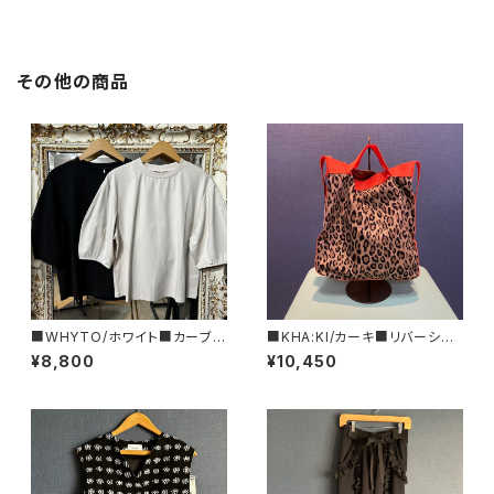
その他の商品
■WHYTO/ホワイト■カーブ
■KHA:KI/カーキ■リバーシブ
スリーブ Tシャツ■WHT26HC
ルトートBAG■MIL25SBG304
¥8,800
¥10,450
S4012
7■