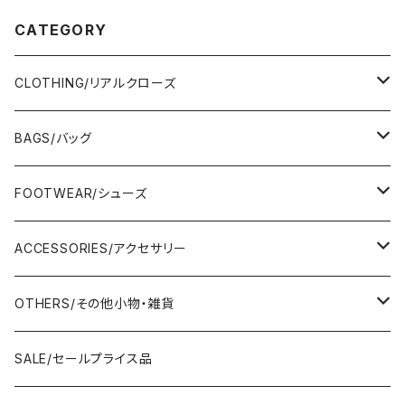
CATEGORY
CLOTHING/リアルクローズ
TOPS/トップス
BAGS/バッグ
Adonisis/アドニシス
BOTOMS/ボトム
HAND BAG/ハンドバッグ
FOOTWEAR/シューズ
AMERICANA/アメリカーナ
Adonisis/アドニシス
mononogu/もののぐ
ONE-PIECE/ワンピース
SHOULDER BAG/ショルダーバッグ
PUMPS/パンプス
ACCESSORIES/アクセサリー
amherst/アムハースト
amherst/アムハースト
IMPORT/インポート
anana/アナナ
mononogu/もののぐ
コツコツ
OUTER/アウター
TOTE BAG/トートバッグ
SANDAL/サンダル
EARRINGS/イヤリング
OTHERS/その他小物・雑貨
anana/アナナ
anana/アナナ
J.Sloane/ジェイスロアン
IMPORT/インポート
IMPORT/インポート
anana/アナナ
mononogu/もののぐ
コツコツ
OTHERS/その他
BOOTS/ブーツ
RING/指輪
BELT/ベルト
SALE/セールプライス品
and LIFE's/アンドライフス
and LIFE's/アンドライフス
lellil/レリル