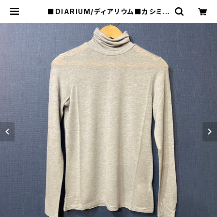
■DIARIUM/ディアリウム■カシミア
シルク・シアージャージタートル■20
23年冬新作！ | raquel