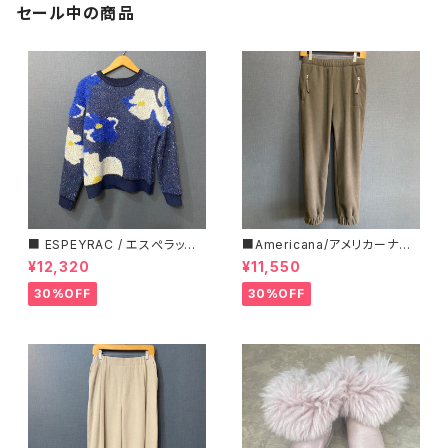
セール中の商品
■ ESPEYRAC / エスぺラック
■Americana/アメリカーナ■
■ フラワーモチーフニット■YE
マイクロフリース・イージーパン
¥12,320
¥11,550
LLOW & NAVY■ 超カワイイ！
ツ■
30%OFF
30%OFF