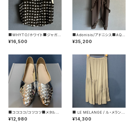
■WHYTO/ホワイト■ジャガー
■Adonisis/アドニシス■AQU
ド・アシンメトリーベスト■WHT
AジャージーミニフリルPT■S2
¥16,500
¥35,200
26HBL4095
6211
■ココココ/コツコツ■メタルカ
■ LE MELANGE / ル・メランジ
ラー・フラットシューズ■MADE I
ュ ■ アシンメトリー・ギャザース
¥12,980
¥14,300
N JAPAN
カート■