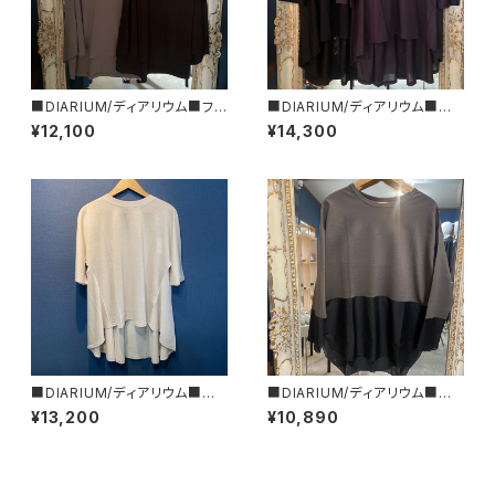
■DIARIUM/ディアリウム■フレ
■DIARIUM/ディアリウム■バッ
アー・タンクトップ■初秋新作！
クフレアーカットソー■初秋新
¥12,100
¥14,300
■MADE IN JAPAN
作！■MADE IN JAPAN
■DIARIUM/ディアリウム■バッ
■DIARIUM/ディアリウム■シ
クフレアー・ドルマンカットソー
アー切り替えトップス■春夏新
¥13,200
¥10,890
■春夏新作！■MADE IN JAPA
作！■MADE IN JAPAN
N