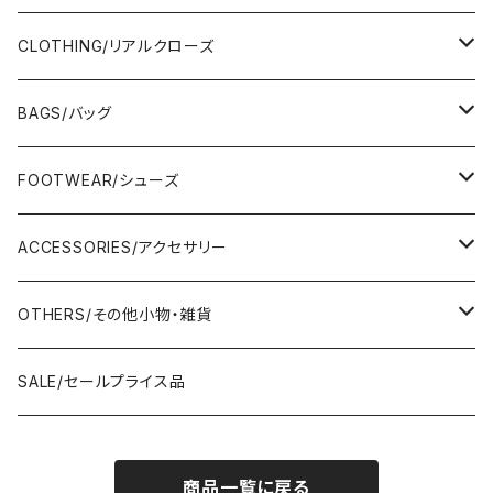
CLOTHING/リアルクローズ
TOPS/トップス
BAGS/バッグ
Adonisis/アドニシス
BOTOMS/ボトム
HAND BAG/ハンドバッグ
FOOTWEAR/シューズ
AMERICANA/アメリカーナ
Adonisis/アドニシス
mononogu/もののぐ
ONE-PIECE/ワンピース
SHOULDER BAG/ショルダーバッグ
PUMPS/パンプス
ACCESSORIES/アクセサリー
amherst/アムハースト
amherst/アムハースト
IMPORT/インポート
anana/アナナ
mononogu/もののぐ
コツコツ
OUTER/アウター
TOTE BAG/トートバッグ
SANDAL/サンダル
EARRINGS/イヤリング
OTHERS/その他小物・雑貨
anana/アナナ
anana/アナナ
J.Sloane/ジェイスロアン
IMPORT/インポート
IMPORT/インポート
anana/アナナ
mononogu/もののぐ
コツコツ
OTHERS/その他
BOOTS/ブーツ
RING/指輪
BELT/ベルト
SALE/セールプライス品
and LIFE's/アンドライフス
and LIFE's/アンドライフス
lellil/レリル
Kha:ki/カーキ
IMPORT/インポート
IMPORT/インポート
mononogu/もののぐ
コツコツ
mononogu/もののぐ
SNEAKER/スニーカー
BRACELET/ブレスレット
HAT&CAP/帽子
商品一覧に戻る
DIARIUM/ディアリウム