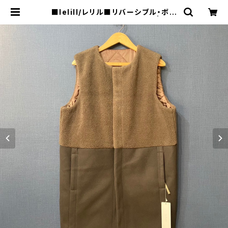
■lelill/レリル■リバーシブル・ボア
フリースジレ■12350224■ | raq
uel