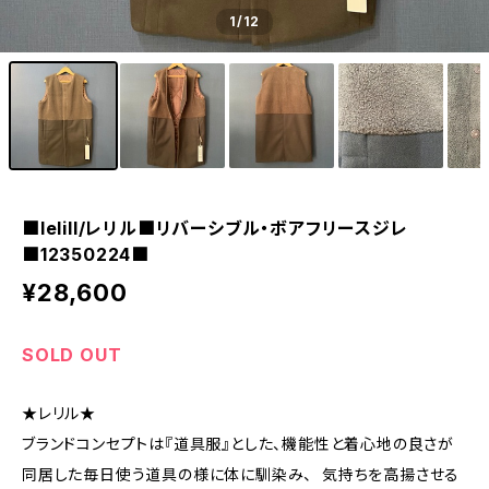
1
/12
■lelill/レリル■リバーシブル・ボアフリースジレ
■12350224■
¥28,600
SOLD OUT
★レリル★
ブランドコンセプトは『道具服』とした、機能性と着心地の良さが
同居した毎日使う道具の様に体に馴染み、 気持ちを高揚させる