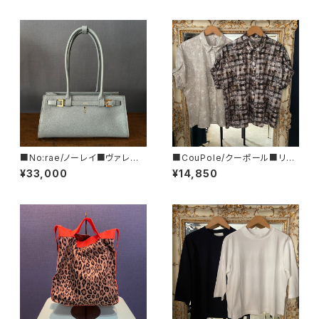
■No:rae/ノーレイ■ヴァレグ
■CouPole/クーポール■リバ
ロ■バゲット型レザーハンドバッ
ティープリント・ブラウス■CC-
¥33,000
¥14,850
グ■N61-DS-29-DOL
70021