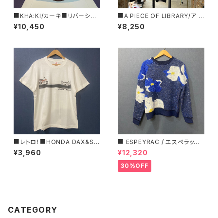
■KHA:KI/カーキ■リバーシブ
■A PIECE OF LIBRARY/ア ピ
ルトートBAG■MIL25SBG304
ース オブ ライブラリー■エブリ
¥10,450
¥8,250
7■
ーコットン・ガーデンT■MADE
IN JAPAN
■レトロ！■HONDA DAX&ST
■ ESPEYRAC / エスぺラック
50ロゴTシャツ/RED■GIFTに
■ フラワーモチーフニット■YE
¥3,960
¥12,320
もオススメ
LLOW & NAVY■ 超カワイイ！
30%OFF
CATEGORY