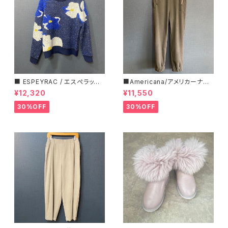
■ ESPEYRAC / エスぺラック
■Americana/アメリカーナ■
■ フラワーモチーフニット■YE
マイクロフリース・イージーパン
¥12,320
¥11,550
LLOW & NAVY■ 超カワイイ！
ツ■
30%OFF
30%OFF