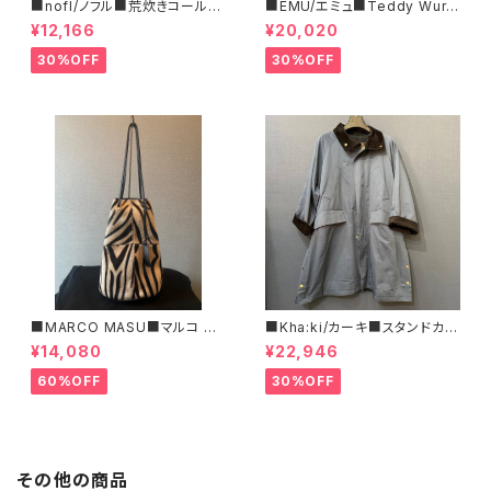
■nofl/ノフル■荒炊きコール天
■EMU/エミュ■Teddy Wurr
テーパードパンツ■ゆるっとバ
en■撥水サイドジッパーブーツ
¥12,166
¥20,020
ルーンシルエット
30%OFF
30%OFF
■MARCO MASU■マルコ マ
■Kha:ki/カーキ■スタンドカラ
ージ■ハラコ・ゼブラ柄巾着BA
ー・コート■
¥14,080
¥22,946
G■程よいサイズで可愛い
60%OFF
30%OFF
その他の商品