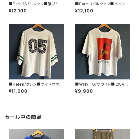
■Parc.1/パルクァン■箔プリン
■Parc.1/パルクァン■ペイント
トカットソー■108-076120
フォイルTee■107-076121
¥12,100
¥12,100
■Kelen/ケレン■サイドポケッ
■WHYTO/ホワイト■２WAY
ト・スウェットTEE■KLM26HC
プリントTシャツ■WHT26HC
¥11,000
¥9,900
S1203
S4015
セール中の商品