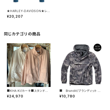
★HARLEY-DAVIDSON★レデ
ィース・ウィングロゴ・デニムジャ
¥20,207
ケット#98410-20VW
同じカテゴリの商品
■KHA:KI/カーキ■スタンドカ
■ Brandit/ブランディット ■
ラージャケット■MIL25HJK32
Summer Windbreaker/サマ
¥24,970
¥10,780
32■
ーウィンドブレーカー ■