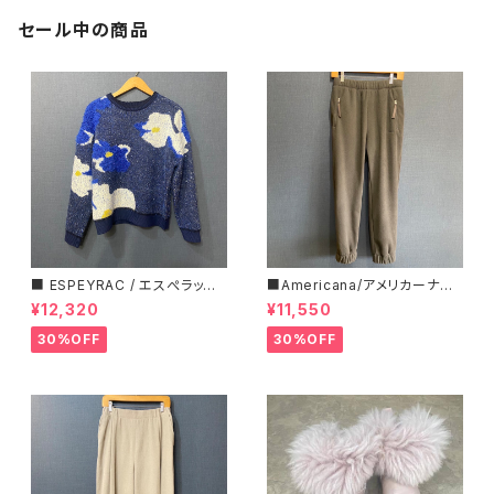
セール中の商品
■ ESPEYRAC / エスぺラック
■Americana/アメリカーナ■
■ フラワーモチーフニット■YE
マイクロフリース・イージーパン
¥12,320
¥11,550
LLOW & NAVY■ 超カワイイ！
ツ■
30%OFF
30%OFF