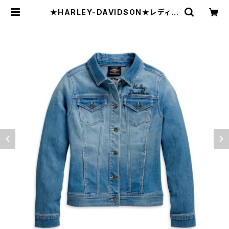
★HARLEY-DAVIDSON★レディー
ス・ウィングロゴ・デニムジャケット#9
8410-20VW | raquel