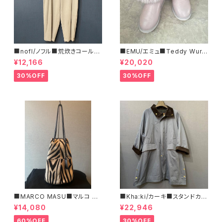
■nofl/ノフル■荒炊きコール天
■EMU/エミュ■Teddy Wurr
テーパードパンツ■ゆるっとバ
en■撥水サイドジッパーブーツ
¥12,166
¥20,020
ルーンシルエット
30%OFF
30%OFF
■MARCO MASU■マルコ マ
■Kha:ki/カーキ■スタンドカラ
ージ■ハラコ・ゼブラ柄巾着BA
ー・コート■
¥14,080
¥22,946
G■程よいサイズで可愛い
60%OFF
30%OFF