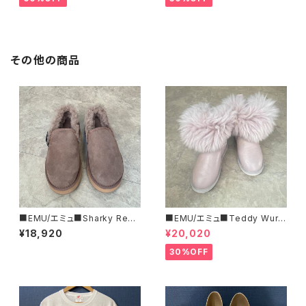
その他の商品
■EMU/エミュ■Sharky Reef
■EMU/エミュ■Teddy Wurr
■JAPAN LIMITEDムートンシ
en■撥水サイドジッパーブーツ
¥18,920
¥20,020
ューズ
30%OFF