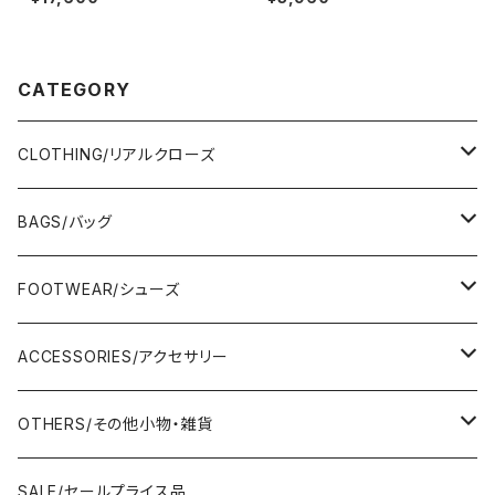
初秋新作！■MADE IN JAPAN
FTにもオススメ
CATEGORY
CLOTHING/リアルクローズ
TOPS/トップス
BAGS/バッグ
Adonisis/アドニシス
BOTOMS/ボトム
HAND BAG/ハンドバッグ
FOOTWEAR/シューズ
AMERICANA/アメリカーナ
Adonisis/アドニシス
mononogu/もののぐ
ONE-PIECE/ワンピース
SHOULDER BAG/ショルダーバッグ
PUMPS/パンプス
ACCESSORIES/アクセサリー
amherst/アムハースト
amherst/アムハースト
IMPORT/インポート
anana/アナナ
mononogu/もののぐ
コツコツ
OUTER/アウター
TOTE BAG/トートバッグ
SANDAL/サンダル
EARRINGS/イヤリング
OTHERS/その他小物・雑貨
anana/アナナ
anana/アナナ
J.Sloane/ジェイスロアン
IMPORT/インポート
IMPORT/インポート
anana/アナナ
mononogu/もののぐ
コツコツ
OTHERS/その他
BOOTS/ブーツ
RING/指輪
BELT/ベルト
SALE/セールプライス品