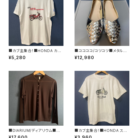
■カブ主集合！■HONDA カブ
■ココココ/コツコツ■メタルカ
Tシャツ三羽烏■GIFTにもオス
ラー・フラットシューズ■MADE I
¥5,280
¥12,980
スメ
N JAPAN
■DIARIUM/ディアリウム■シ
■カブ主集合！■HONDA スー
アー・ストライプ・カーディガン■
パーカブTシャツ/グリーン■GI
¥17,600
¥3,960