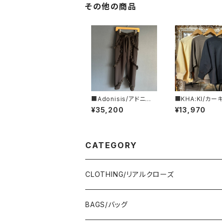
その他の商品
■Adonisis/アドニシ
■KHA:KI/カー
ス■AQUAジャージー
袖スウェットシャ
¥35,200
¥13,970
ミニフリルPT■S26211
L26HCS3473
CATEGORY
CLOTHING/リアルクローズ
TOPS/トップス
BAGS/バッグ