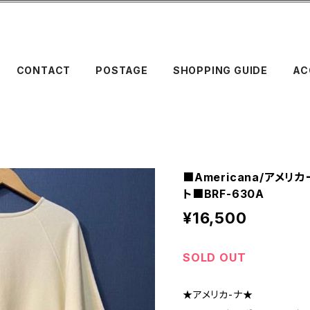
CONTACT
POSTAGE
SHOPPING GUIDE
AC
■Americana/アメリ
ト■BRF-630A
¥16,500
SOLD OUT
★アメリカ-ナ★