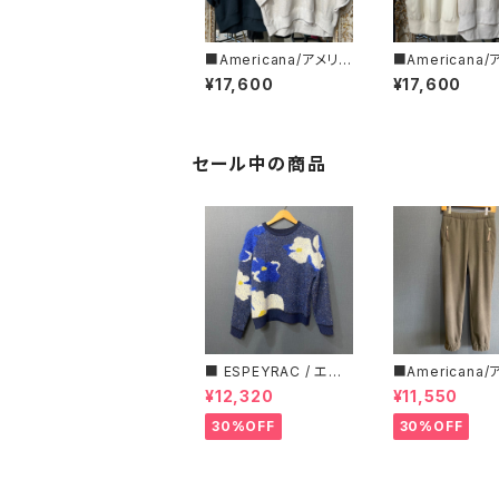
■Americana/アメリカ
■Americana
ーナ■クロップド・ハー
ーナ■カットオフ
¥17,600
¥17,600
フZIPスウェット■BRF-
ースウィーブ ■B
801A/2■
02A/2■
セール中の商品
■ ESPEYRAC / エス
■Americana
ぺラック ■ フラワーモ
ーナ■マイクロ
¥12,320
¥11,550
チーフニット■YELLO
ス・イージーパン
W & NAVY■ 超カワイ
30%OFF
30%OFF
イ！