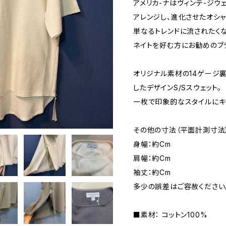
アメリカ-ナはヴィンテ-ジウ
アレンジし、進化させたオシャ
単なるトレンドに流されたく
ネイトを好む方にお勧めのブ
オリジナル素材の14ゲージ裏
したデザインS/Sスウェット。
一枚で印象的なスタイルにキ
その他の寸法（平面計測寸法
身幅：約Cm
肩幅：約Cm
袖丈：約Cm
多少の誤差はご容赦ください
■素材： コットン100%