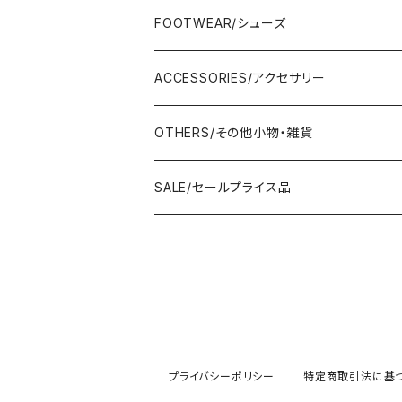
Adonisis/アドニシス
BOTOMS/ボトム
HAND BAG/ハンドバッグ
FOOTWEAR/シューズ
AMERICANA/アメリカーナ
Adonisis/アドニシス
mononogu/もののぐ
ONE-PIECE/ワンピース
SHOULDER BAG/ショルダーバッグ
PUMPS/パンプス
ACCESSORIES/アクセサリー
amherst/アムハースト
amherst/アムハースト
IMPORT/インポート
anana/アナナ
mononogu/もののぐ
コツコツ
OUTER/アウター
TOTE BAG/トートバッグ
SANDAL/サンダル
EARRINGS/イヤリング
OTHERS/その他小物・雑貨
anana/アナナ
anana/アナナ
J.Sloane/ジェイスロアン
IMPORT/インポート
IMPORT/インポート
anana/アナナ
mononogu/もののぐ
コツコツ
OTHERS/その他
BOOTS/ブーツ
RING/指輪
BELT/ベルト
SALE/セールプライス品
and LIFE's/アンドライフス
and LIFE's/アンドライフス
lellil/レリル
Kha:ki/カーキ
IMPORT/インポート
IMPORT/インポート
mononogu/もののぐ
コツコツ
mononogu/もののぐ
SNEAKER/スニーカー
BRACELET/ブレスレット
HAT&CAP/帽子
DIARIUM/ディアリウム
FANTASTICDAYS/ファンタステックデイズ
SIRO/シロ
IMPORT/インポート
IMPORT/インポート
IMPORT/インポート
2STAR/ツースター
OTHERS/その他
NECKLACE/ネックレス
WALLET/財布
EZUMI/エズミ
Fire Service/ファイアーサービス
DIARIUM/ディアリウム
SIRO/シロ
PATRICK/パトリック
mononogu/もののぐ
SHAWL&STOLE/巻物
プライバシーポリシー
特定商取引法に基
IN-PROCESS Tokyo/インプロセストーキョー
Le Melange/ル・メランジュ
CUMIN/クミン
CUMIN/クミン
IMPORT/インポート