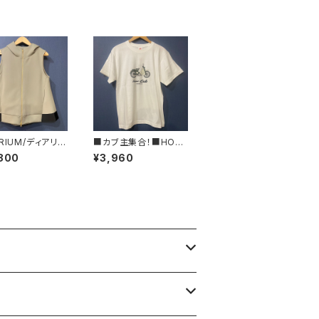
RIUM/ディアリウ
■カブ主集合！■HON
ックフレアーパー
DA スーパーカブTシャ
800
¥3,960
ジレ■2024年春
ツ/グリーン■GIFTにも
オススメ