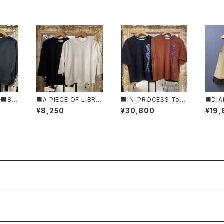
キ■8分
■A PIECE OF LIBRA
■IN-PROCESS Tok
■DIA
ツ■MI
RY/ア ピース オブ ライ
yo/インプロセストキョ
ム■バ
¥8,250
¥30,800
¥19,
■
ブラリー■エブリーコッ
ー■チューリップ・エン
カー・
トン・ガーデンT■MAD
ブロイダリー・オーバー
新作！
E IN JAPAN
サイズT■IPSS25802
■MADE IN JAPAN