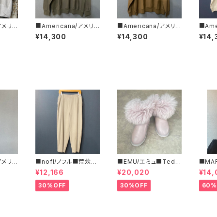
/アメリカ
■Americana/アメリカ
■Americana/アメリカ
■Ame
・リバ
ーナ■リバースウィーブ
ーナ■リバースウィーブ
ーナ■
¥14,300
¥14,300
¥14,
RF-8
L/S T■BRF-752A/2
L/S T■BRF-752A/３
L/S 
■
■
■
/アメリカ
■nofl/ノフル■荒炊き
■EMU/エミュ■Tedd
■MA
フリー
コール天テーパードパ
y Wurren■撥水サイド
ルコ 
¥12,166
¥20,020
¥14,
ツ■
ンツ■ゆるっとバルーン
ジッパーブーツ
ブラ柄
シルエット
いサイ
30%OFF
30%OFF
60%