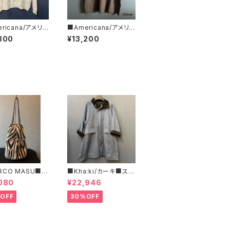
ricana/アメリカ
■Americana/アメリカ
リバースウィーブ
ーナ■Mickey Mous
300
¥13,200
T■BRF-752A/1
e/ミッキーマウス/プリ
ントT■BRF-789A/3
■
RCO MASU■マ
■Kha:ki/カーキ■スタ
マージ■ハラコ・ゼ
ンドカラー・コート■
080
¥22,946
巾着BAG■程よ
ズで可愛い
OFF
30%OFF