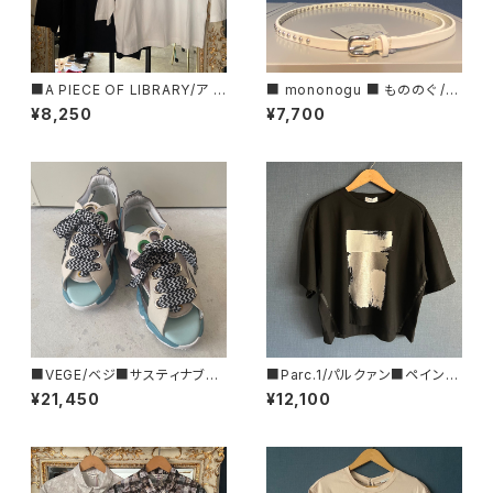
■A PIECE OF LIBRARY/ア ピ
■ mononogu ■ もののぐ /レ
ース オブ ライブラリー■エブリ
ザースタッズベルト・10STUDS
¥8,250
¥7,700
ーコットン・ガーデンT■MADE
■MADE IN JAPAN
IN JAPAN
■VEGE/ベジ■サスティナブル
■Parc.1/パルクァン■ペイント
なスニーカーサンダル■スニー
フォイルTee■107-076121
¥21,450
¥12,100
カーの様なサンダル■Bobby
■