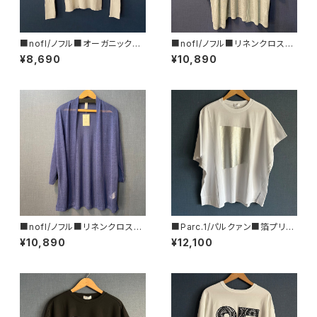
■nofl/ノフル■オーガニックコ
■nofl/ノフル■リネンクロス・
ットン・ランダムリブクルーネック
ショートカーディガン■ライトグ
¥8,690
¥10,890
プルオーバー■使えるマストバ
リーン
イ
■nofl/ノフル■リネンクロス・
■Parc.1/パルクァン■箔プリン
ショートカーディガン■ブルー
トカットソー■108-076120
¥10,890
¥12,100