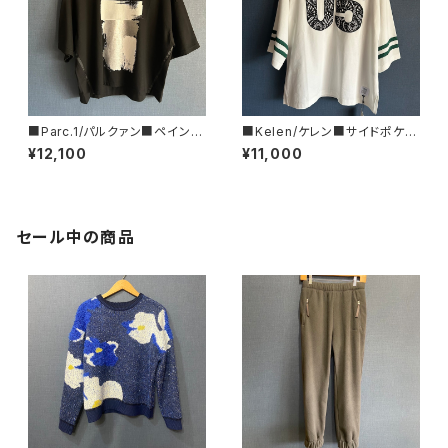
■Parc.1/パルクァン■ペイント
■Kelen/ケレン■サイドポケッ
フォイルTee■107-076121
ト・スウェットTEE■KLM26HC
¥12,100
¥11,000
S1203
セール中の商品