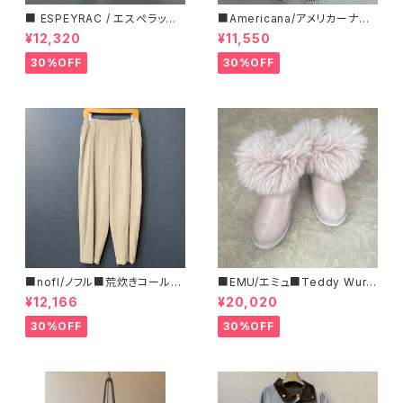
■ ESPEYRAC / エスぺラック
■Americana/アメリカーナ■
■ フラワーモチーフニット■YE
マイクロフリース・イージーパン
¥12,320
¥11,550
LLOW & NAVY■ 超カワイイ！
ツ■
30%OFF
30%OFF
■nofl/ノフル■荒炊きコール天
■EMU/エミュ■Teddy Wurr
テーパードパンツ■ゆるっとバ
en■撥水サイドジッパーブーツ
¥12,166
¥20,020
ルーンシルエット
30%OFF
30%OFF