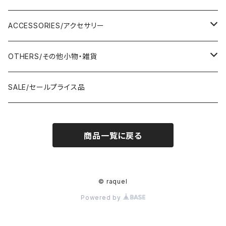
AMERICANA/アメリカーナ
Adonisis/アドニシス
mononogu/もののぐ
ONE-PIECE/ワンピース
SHOULDER BAG/ショルダーバッグ
PUMPS/パンプス
ACCESSORIES/アクセサリー
amherst/アムハースト
amherst/アムハースト
IMPORT/インポート
anana/アナナ
mononogu/もののぐ
コツコツ
OUTER/アウター
TOTE BAG/トートバッグ
SANDAL/サンダル
EARRINGS/イヤリング
OTHERS/その他小物・雑貨
anana/アナナ
anana/アナナ
J.Sloane/ジェイスロアン
IMPORT/インポート
IMPORT/インポート
anana/アナナ
mononogu/もののぐ
コツコツ
OTHERS/その他
BOOTS/ブーツ
RING/指輪
BELT/ベルト
SALE/セールプライス品
and LIFE's/アンドライフス
and LIFE's/アンドライフス
lellil/レリル
Kha:ki/カーキ
IMPORT/インポート
IMPORT/インポート
mononogu/もののぐ
コツコツ
mononogu/もののぐ
SNEAKER/スニーカー
BRACELET/ブレスレット
HAT&CAP/帽子
商品一覧に戻る
DIARIUM/ディアリウム
FANTASTICDAYS/ファンタステックデイズ
SIRO/シロ
IMPORT/インポート
IMPORT/インポート
IMPORT/インポート
2STAR/ツースター
OTHERS/その他
NECKLACE/ネックレス
WALLET/財布
EZUMI/エズミ
Fire Service/ファイアーサービス
DIARIUM/ディアリウム
SIRO/シロ
PATRICK/パトリック
mononogu/もののぐ
SHAWL&STOLE/巻物
© raquel
IN-PROCESS Tokyo/インプロセストーキョー
Le Melange/ル・メランジュ
Powered by
CUMIN/クミン
CUMIN/クミン
IMPORT/インポート
OTHERS/その他
Kha:ki/カーキ
lellil/レリル