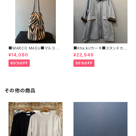
■MARCO MASU■マルコ マ
■Kha:ki/カーキ■スタンドカラ
ージ■ハラコ・ゼブラ柄巾着BA
ー・コート■
¥14,080
¥22,946
G■程よいサイズで可愛い
60%OFF
30%OFF
その他の商品