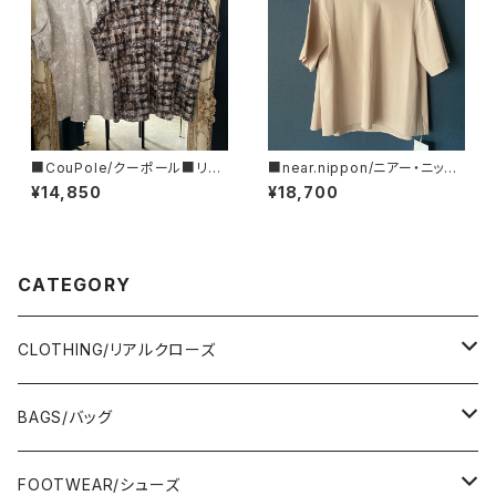
■CouPole/クーポール■リバ
■near.nippon/ニアー・ニッポ
ティープリント・ブラウス■CC-
ン■フレアーTシャツ#445-24
¥14,850
¥18,700
70021
■MADE IN JAPAN
CATEGORY
CLOTHING/リアルクローズ
TOPS/トップス
BAGS/バッグ
Adonisis/アドニシス
BOTOMS/ボトム
HAND BAG/ハンドバッグ
FOOTWEAR/シューズ