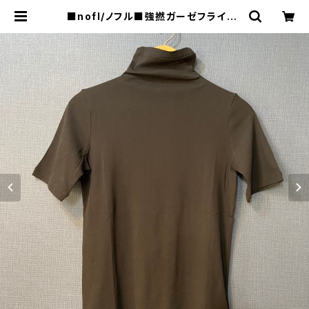
■nofl/ノフル■強撚ガーゼフライス・
ハイネックプルオーバー■首元の日
焼け防止をオシャレに魅せるアイテム
| raquel