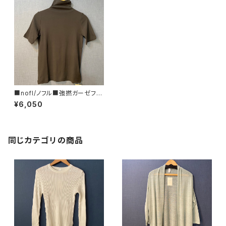
■nofl/ノフル■強撚ガーゼフラ
イス・ハイネックプルオーバー■
¥6,050
首元の日焼け防止をオシャレに
魅せるアイテム
同じカテゴリの商品