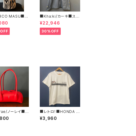
RCO MASU■マ
■Kha:ki/カーキ■スタ
マージ■ハラコ・ゼ
ンドカラー・コート■
080
¥22,946
巾着BAG■程よ
ズで可愛い
OFF
30%OFF
:rae/ノーレイ■テ
■レトロ！■HONDA D
– ■バゲット型レザ
AX&ST50ロゴTシャ
,800
¥3,960
ドバッグ■N61-
ツ/RED■GIFTにもオ
8-LEA
ススメ