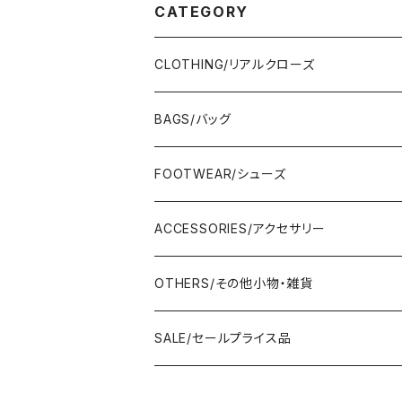
CATEGORY
CLOTHING/リアルクローズ
TOPS/トップス
BAGS/バッグ
Adonisis/アドニシス
BOTOMS/ボトム
HAND BAG/ハンドバッグ
FOOTWEAR/シューズ
AMERICANA/アメリカーナ
Adonisis/アドニシス
mononogu/もののぐ
ONE-PIECE/ワンピース
SHOULDER BAG/ショルダーバッグ
PUMPS/パンプス
ACCESSORIES/アクセサリー
amherst/アムハースト
amherst/アムハースト
IMPORT/インポート
anana/アナナ
mononogu/もののぐ
コツコツ
OUTER/アウター
TOTE BAG/トートバッグ
SANDAL/サンダル
EARRINGS/イヤリング
OTHERS/その他小物・雑貨
anana/アナナ
anana/アナナ
J.Sloane/ジェイスロアン
IMPORT/インポート
IMPORT/インポート
anana/アナナ
mononogu/もののぐ
コツコツ
OTHERS/その他
BOOTS/ブーツ
RING/指輪
BELT/ベルト
SALE/セールプライス品
and LIFE's/アンドライフス
and LIFE's/アンドライフス
lellil/レリル
Kha:ki/カーキ
IMPORT/インポート
IMPORT/インポート
mononogu/もののぐ
コツコツ
mononogu/もののぐ
SNEAKER/スニーカー
BRACELET/ブレスレット
HAT&CAP/帽子