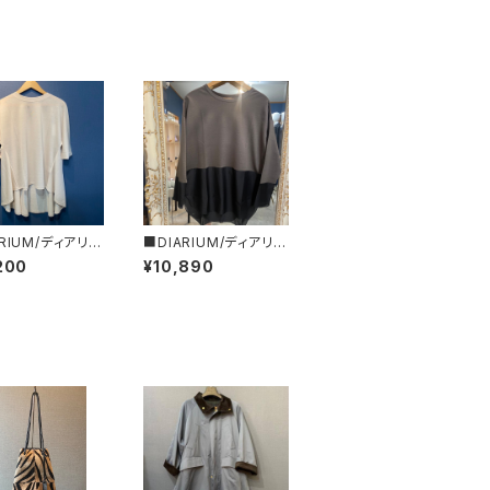
RIUM/ディアリウ
■DIARIUM/ディアリウ
ックフレアー・ド
ム■シアー切り替えトッ
200
¥10,890
カットソー■春夏
プス■春夏新作！■MA
MADE IN JAP
DE IN JAPAN