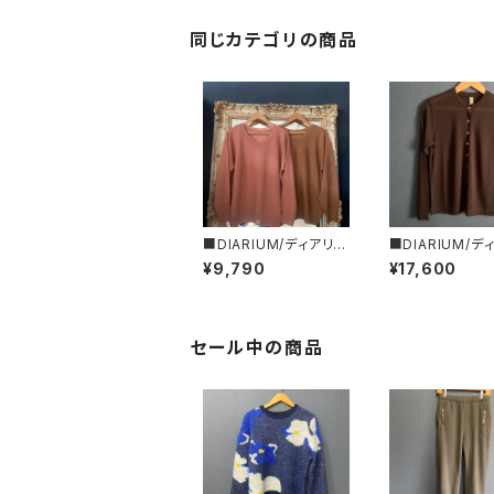
えるジャケット
同じカテゴリの商品
■DIARIUM/ディアリウ
■DIARIUM/デ
ム■プロミックス・２WA
ム■シアー・スト
¥9,790
¥17,600
Yトップス■初秋新作！
カーディガン■
■MADE IN JAPAN
作！■MADE IN 
N
セール中の商品