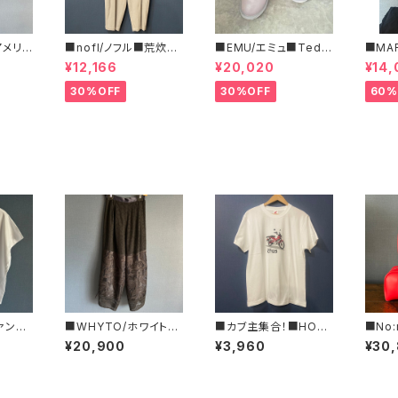
/アメリカ
■nofl/ノフル■荒炊き
■EMU/エミュ■Tedd
■MA
フリー
コール天テーパードパ
y Wurren■撥水サイド
ルコ 
¥12,166
¥20,020
¥14,
ツ■
ンツ■ゆるっとバルーン
ジッパーブーツ
ブラ柄
シルエット
いサイ
30%OFF
30%OFF
60%
クァン■
■WHYTO/ホワイト■
■カブ主集合！■HON
■No
ソー■1
レース・コンビネーショ
DA ハンターカブTシャ
ティ 
¥20,900
¥3,960
¥30
ンパンツ■WHT26HP
ツ/RED■GIFTにもオ
ーハン
T4063
ススメ
JL-4