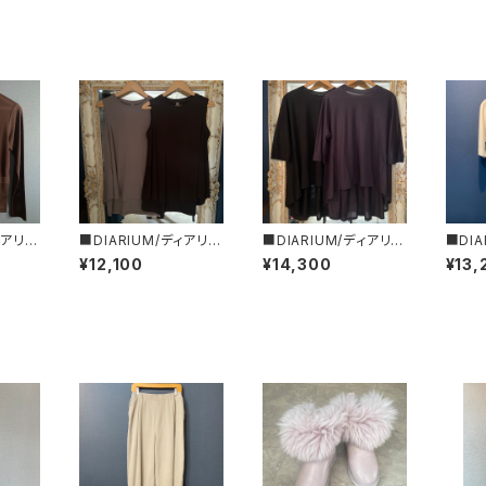
ィアリウ
■DIARIUM/ディアリウ
■DIARIUM/ディアリウ
■DIA
ライプ・
ム■フレアー・タンクトッ
ム■バックフレアーカッ
ム■バ
¥12,100
¥14,300
¥13,
初秋新
プ■初秋新作！■MAD
トソー■初秋新作！■M
ルマン
JAPA
E IN JAPAN
ADE IN JAPAN
新作！■
AN