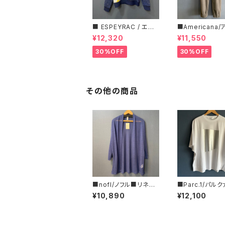
■ ESPEYRAC / エス
■Americana
ぺラック ■ フラワーモ
ーナ■マイクロ
¥12,320
¥11,550
チーフニット■YELLO
ス・イージーパン
W & NAVY■ 超カワイ
30%OFF
30%OFF
イ！
その他の商品
■nofl/ノフル■リネン
■Parc.1/パル
クロス・ショートカーデ
箔プリントカット
¥10,890
¥12,100
ィガン■ブルー
08-076120