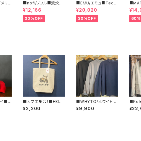
/アメリカ
■nofl/ノフル■荒炊き
■EMU/エミュ■Tedd
■MA
フリー
コール天テーパードパ
y Wurren■撥水サイド
ルコ 
¥12,166
¥20,020
¥14,
ツ■
ンツ■ゆるっとバルーン
ジッパーブーツ
ブラ柄
シルエット
いサイ
30%OFF
30%OFF
60%
レイ■テ
■カブ主集合！■HON
■WHYTO/ホワイト■
■Ke
ト型レザ
DA カブTプリント・キャ
カーブ スリーブ TEE■
ティン
¥2,200
¥9,900
¥22
61-
ンバストートバッグ■GI
WHT25FCS4002
ット■K
FTにもオススメ