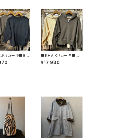
A:KI/カーキ■8分
■KHA:KI/カーキ■ジ
ェットシャツ■MI
ップアップフーディー■
970
¥17,930
CS3473■
MIL26HCS3473■