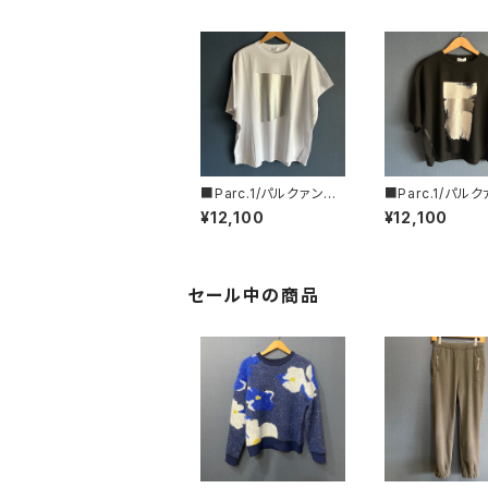
■Parc.1/パルクァン■
■Parc.1/パル
箔プリントカットソー■1
ペイントフォイル
¥12,100
¥12,100
08-076120
107-076121
セール中の商品