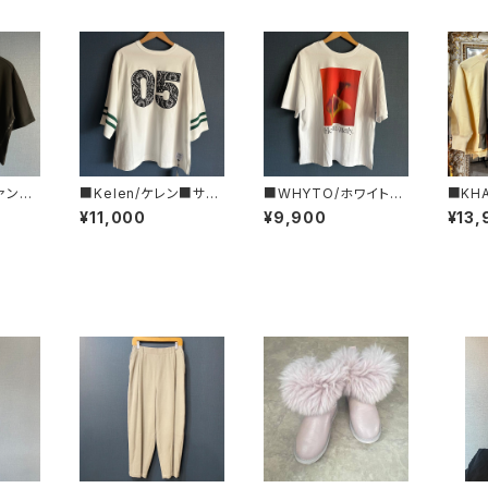
クァン■
■Kelen/ケレン■サイ
■WHYTO/ホワイト■
■KH
Tee■
ドポケット・スウェットT
２WAYプリントTシャツ
袖スウ
¥11,000
¥9,900
¥13,
EE■KLM26HCS120
■WHT26HCS4015
L26H
3