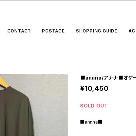
CONTACT
POSTAGE
SHOPPING GUIDE
AC
■anana/アナナ■オ
¥10,450
SOLD OUT
■anana■