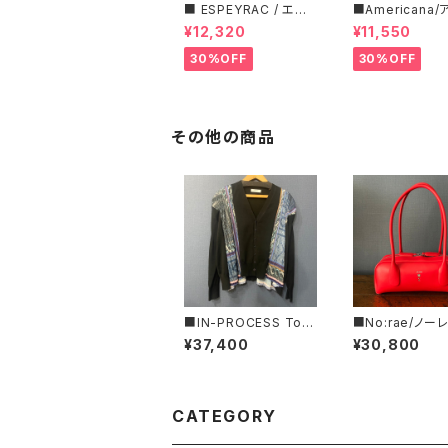
■ ESPEYRAC / エス
■Americana
ぺラック ■ フラワーモ
ーナ■マイクロ
¥12,320
¥11,550
チーフニット■YELLO
ス・イージーパン
W & NAVY■ 超カワイ
30%OFF
30%OFF
イ！
その他の商品
■IN-PROCESS Tok
■No:rae/ノー
yo/インプロセストキョ
ティ – ■バゲッ
¥37,400
¥30,800
ー■モザイクプリントプ
ーハンドバッグ■N
リーツ・ニットカーディガ
JL-48-LEA
ン■IPAW25901■MA
DE IN JAPAN
CATEGORY