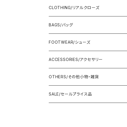
CLOTHING/リアルクローズ
TOPS/トップス
BAGS/バッグ
Adonisis/アドニシス
BOTOMS/ボトム
HAND BAG/ハンドバッグ
FOOTWEAR/シューズ
AMERICANA/アメリカーナ
Adonisis/アドニシス
mononogu/もののぐ
ONE-PIECE/ワンピース
SHOULDER BAG/ショルダーバッグ
PUMPS/パンプス
ACCESSORIES/アクセサリー
amherst/アムハースト
amherst/アムハースト
IMPORT/インポート
anana/アナナ
mononogu/もののぐ
コツコツ
OUTER/アウター
TOTE BAG/トートバッグ
SANDAL/サンダル
EARRINGS/イヤリング
OTHERS/その他小物・雑貨
anana/アナナ
anana/アナナ
J.Sloane/ジェイスロアン
IMPORT/インポート
IMPORT/インポート
anana/アナナ
mononogu/もののぐ
コツコツ
OTHERS/その他
BOOTS/ブーツ
RING/指輪
BELT/ベルト
SALE/セールプライス品
and LIFE's/アンドライフス
and LIFE's/アンドライフス
lellil/レリル
Kha:ki/カーキ
IMPORT/インポート
IMPORT/インポート
mononogu/もののぐ
コツコツ
mononogu/もののぐ
SNEAKER/スニーカー
BRACELET/ブレスレット
HAT&CAP/帽子
DIARIUM/ディアリウム
FANTASTICDAYS/ファンタステックデイズ
SIRO/シロ
IMPORT/インポート
IMPORT/インポート
IMPORT/インポート