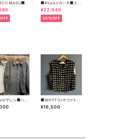
RCO MASU■マ
■Kha:ki/カーキ■スタ
マージ■ハラコ・ゼ
ンドカラー・コート■
080
¥22,946
巾着BAG■程よ
ズで可愛い
OFF
30%OFF
len/ケレン■ハン
■WHYTO/ホワイト■
グ・ワークジャケ
ジャガード・アシンメトリ
,000
¥16,500
LM25FJK1109
ーベスト■WHT26HB
L4095