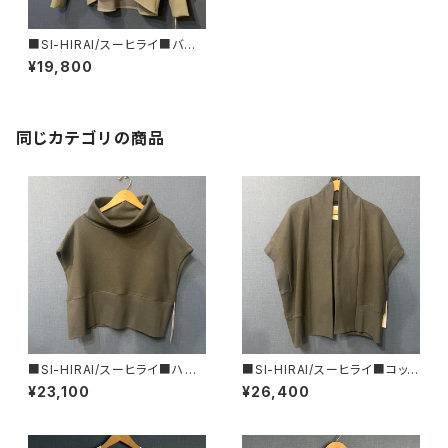
■SI-HIRAI/スーヒライ■バー
ティカル サーモライトバルーンス
¥19,800
リーブ プルオーバー■3803V
■
同じカテゴリの商品
■SI-HIRAI/スーヒライ■ハイ
■SI-HIRAI/スーヒライ■コット
ネック・ケープジレ /チャコール
ンフリース ショートスリーブ カ
¥23,100
¥26,400
■CHAW25-5023■
ーディガン /チャコール■CHA
W25-6009■