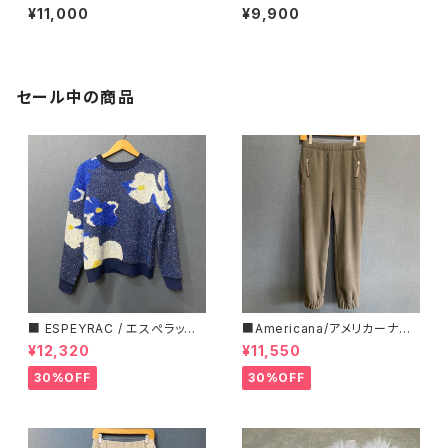
ト・スウェットTEE■KLM26HC
プリントTシャツ■WHT26HC
¥11,000
¥9,900
S1203
S4015
セール中の商品
■ ESPEYRAC / エスぺラック
■Americana/アメリカーナ■
■ フラワーモチーフニット■YE
マイクロフリース・イージーパン
¥12,320
¥11,550
LLOW & NAVY■ 超カワイイ！
ツ■
30%OFF
30%OFF