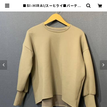
■SI-HIRAI/スーヒライ■バーティカ
ル サーモライトバルーンスリーブ プ
ルオーバー■3803V■ | raquel