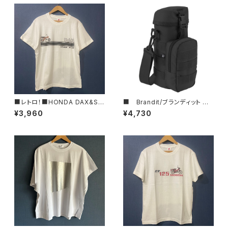
■レトロ！■HONDA DAX&ST
■ Brandit/ブランディット ■
50ロゴTシャツ/RED■GIFTに
ボトルホルダーⅡ ■
¥3,960
¥4,730
もオススメ