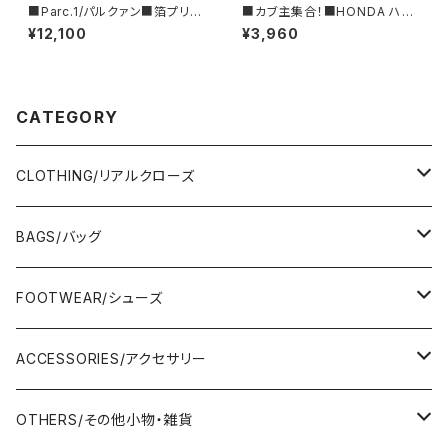
■Parc.1/パルクァン■箔プリン
■カブ主集合！■HONDA ハン
トカットソー■108-076120
ターカブ&CT125ロゴTシャツ/
¥12,100
¥3,960
RED■GIFTにもオススメ
CATEGORY
CLOTHING/リアルクローズ
TOPS/トップス
BAGS/バッグ
Adonisis/アドニシス
BOTOMS/ボトム
HAND BAG/ハンドバッグ
FOOTWEAR/シューズ
AMERICANA/アメリカーナ
Adonisis/アドニシス
mononogu/もののぐ
ONE-PIECE/ワンピース
SHOULDER BAG/ショルダーバッグ
PUMPS/パンプス
ACCESSORIES/アクセサリー
amherst/アムハースト
amherst/アムハースト
IMPORT/インポート
anana/アナナ
mononogu/もののぐ
コツコツ
OUTER/アウター
TOTE BAG/トートバッグ
SANDAL/サンダル
EARRINGS/イヤリング
OTHERS/その他小物・雑貨