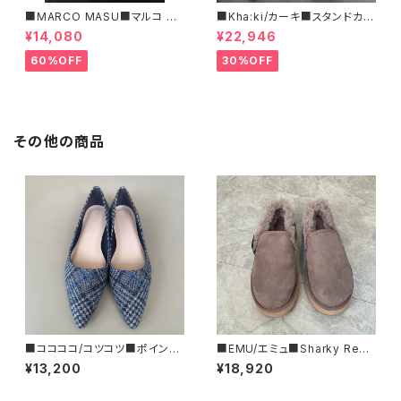
■MARCO MASU■マルコ マ
■Kha:ki/カーキ■スタンドカラ
ージ■ハラコ・ゼブラ柄巾着BA
ー・コート■
¥14,080
¥22,946
G■程よいサイズで可愛い
60%OFF
30%OFF
その他の商品
■ココココ/コツコツ■ポインテ
■EMU/エミュ■Sharky Reef
ッドトゥ・フラットシューズ/チェッ
■JAPAN LIMITEDムートンシ
¥13,200
¥18,920
ク■2025FW
ューズ