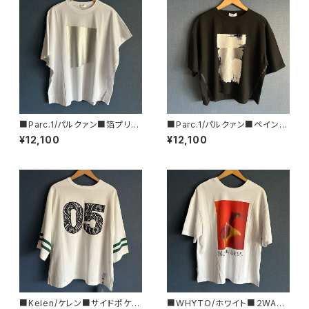
■Parc.1/パルクァン■箔プリン
■Parc.1/パルクァン■ペイント
トカットソー■108-076120
フォイルTee■107-076121
¥12,100
¥12,100
■Kelen/ケレン■サイドポケッ
■WHYTO/ホワイト■２WAY