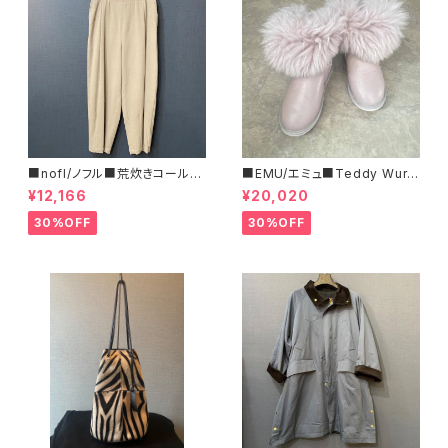
■nofl/ノフル■荒炊きコール天
■EMU/エミュ■Teddy Wurr
テーパードパンツ■ゆるっとバ
en■撥水サイドジッパーブーツ
¥12,166
¥20,020
ルーンシルエット
30%OFF
30%OFF