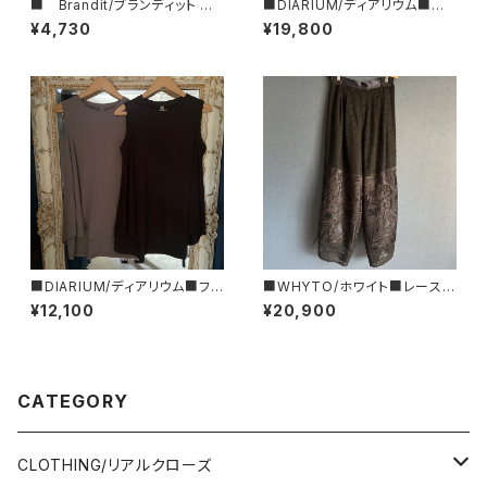
■ Brandit/ブランディット ■
■DIARIUM/ディアリウム■バッ
ボトルホルダーⅡ ■
クフレアーパーカー・ジレ■202
¥4,730
¥19,800
4年春新作！
■DIARIUM/ディアリウム■フレ
■WHYTO/ホワイト■レース・
アー・タンクトップ■初秋新作！
コンビネーションパンツ■WHT
¥12,100
¥20,900
■MADE IN JAPAN
26HPT4063
CATEGORY
CLOTHING/リアルクローズ