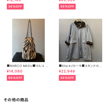
ルーンシルエット
30%OFF
30%OFF
■MARCO MASU■マルコ マ
■Kha:ki/カーキ■スタンドカラ
ージ■ハラコ・ゼブラ柄巾着BA
ー・コート■
¥14,080
¥22,946
G■程よいサイズで可愛い
60%OFF
30%OFF
その他の商品