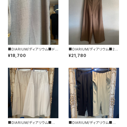
■DIARIUM/ディアリウム■ドラ
■DIARIUM/ディアリウム■2W
イツイルストレッチ・イージーパ
AY仕様オールインワン■春夏新
¥18,700
¥21,780
ンツ■2025年秋新作！
作！■
■DIARIUM/ディアリウム■コッ
■DIARIUM/ディアリウム■スト
トンナイロンスカート■2025年
レッチ・バックサテン・イージーパ