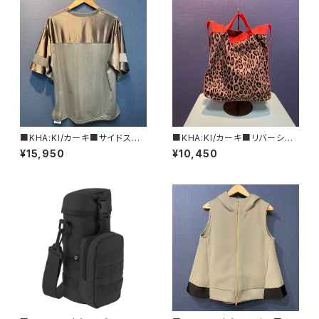
■KHA:KI/カーキ■サイドスリッ
■KHA:KI/カーキ■リバーシブ
ト・ホッケーシャツ■MIL25SCS
ルトートBAG■MIL25SBG304
¥15,950
¥10,450
3445■
7■