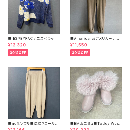
■ ESPEYRAC / エスぺラック
■Americana/アメリカーナ■
■ フラワーモチーフニット■YE
マイクロフリース・イージーパン
¥12,320
¥11,550
LLOW & NAVY■ 超カワイイ！
ツ■
30%OFF
30%OFF
■nofl/ノフル■荒炊きコール天
■EMU/エミュ■Teddy Wurr
テーパードパンツ■ゆるっとバ
en■撥水サイドジッパーブーツ
¥12,166
¥20,020