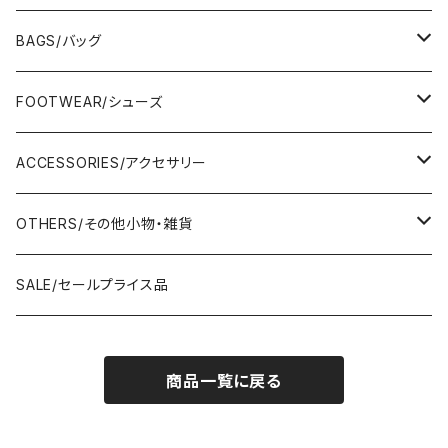
TOPS/トップス
BAGS/バッグ
Adonisis/アドニシス
BOTOMS/ボトム
HAND BAG/ハンドバッグ
FOOTWEAR/シューズ
AMERICANA/アメリカーナ
Adonisis/アドニシス
mononogu/もののぐ
ONE-PIECE/ワンピース
SHOULDER BAG/ショルダーバッグ
PUMPS/パンプス
ACCESSORIES/アクセサリー
amherst/アムハースト
amherst/アムハースト
IMPORT/インポート
anana/アナナ
mononogu/もののぐ
コツコツ
OUTER/アウター
TOTE BAG/トートバッグ
SANDAL/サンダル
EARRINGS/イヤリング
OTHERS/その他小物・雑貨
anana/アナナ
anana/アナナ
J.Sloane/ジェイスロアン
IMPORT/インポート
IMPORT/インポート
anana/アナナ
mononogu/もののぐ
コツコツ
OTHERS/その他
BOOTS/ブーツ
RING/指輪
BELT/ベルト
SALE/セールプライス品
and LIFE's/アンドライフス
and LIFE's/アンドライフス
lellil/レリル
Kha:ki/カーキ
IMPORT/インポート
IMPORT/インポート
mononogu/もののぐ
コツコツ
mononogu/もののぐ
SNEAKER/スニーカー
BRACELET/ブレスレット
HAT&CAP/帽子
商品一覧に戻る
DIARIUM/ディアリウム
FANTASTICDAYS/ファンタステックデイズ
SIRO/シロ
IMPORT/インポート
IMPORT/インポート
IMPORT/インポート
2STAR/ツースター
OTHERS/その他
NECKLACE/ネックレス
WALLET/財布
EZUMI/エズミ
Fire Service/ファイアーサービス
DIARIUM/ディアリウム