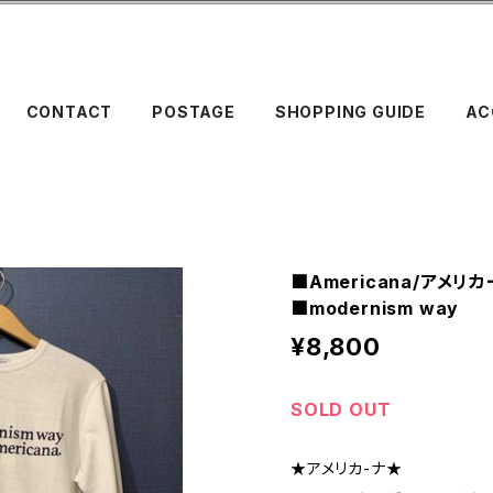
CONTACT
POSTAGE
SHOPPING GUIDE
AC
■Americana/アメリ
■modernism way
¥8,800
SOLD OUT
★アメリカ-ナ★