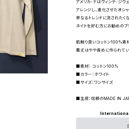
アメリカ-ナはヴィンテ-ジウ
アレンジし、進化させたオシャ
単なるトレンドに流されたく
ネイトを好む方にお勧めのブ
肌触り良いコットン100%素
着丈はやや長めに作られてい
■素材： コットン100%
■カラー：ホワイト
■サイズ：ワンサイズ
■生産：信頼のMADE IN JA
Internationa