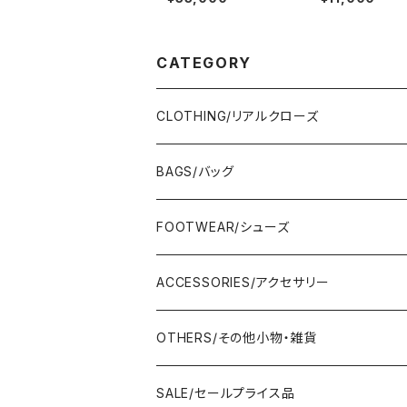
ザーハンドバッグ■N61
EE■KLM26HC
-DS-29-DOL
3
CATEGORY
CLOTHING/リアルクローズ
TOPS/トップス
BAGS/バッグ
Adonisis/アドニシス
BOTOMS/ボトム
HAND BAG/ハンドバッグ
FOOTWEAR/シューズ
AMERICANA/アメリカーナ
Adonisis/アドニシス
mononogu/もののぐ
ONE-PIECE/ワンピース
SHOULDER BAG/ショルダーバッグ
PUMPS/パンプス
ACCESSORIES/アクセサリー
amherst/アムハースト
amherst/アムハースト
IMPORT/インポート
anana/アナナ
mononogu/もののぐ
コツコツ
OUTER/アウター
TOTE BAG/トートバッグ
SANDAL/サンダル
EARRINGS/イヤリング
OTHERS/その他小物・雑貨
anana/アナナ
anana/アナナ
J.Sloane/ジェイスロアン
IMPORT/インポート
IMPORT/インポート
anana/アナナ
mononogu/もののぐ
コツコツ
OTHERS/その他
BOOTS/ブーツ
RING/指輪
BELT/ベルト
SALE/セールプライス品