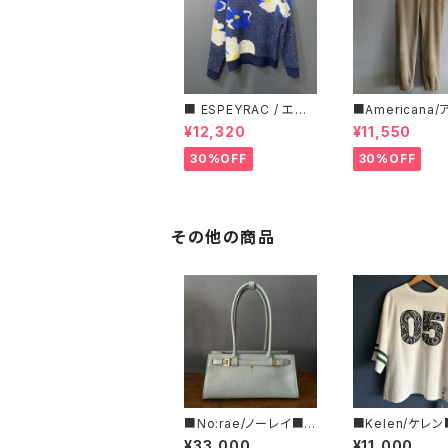
■ ESPEYRAC / エス
■Americana
ぺラック ■ フラワーモ
ーナ■マイクロ
¥12,320
¥11,550
チーフニット■YELLO
ス・イージーパン
W & NAVY■ 超カワイ
30%OFF
30%OFF
イ！
その他の商品
■No:rae/ノーレイ■ヴ
■Kelen/ケレ
ァレグロ■バゲット型レ
ドポケット・スウェ
¥33,000
¥11,000