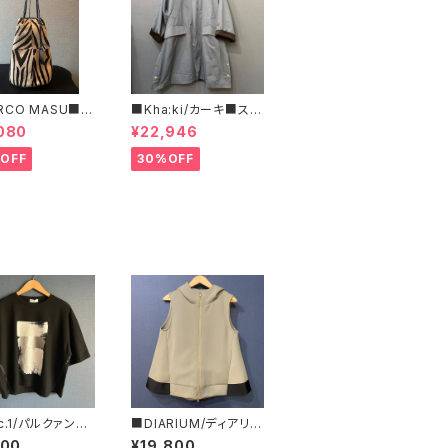
RCO MASU■マ
■Kha:ki/カーキ■スタ
マージ■ハラコ・ゼ
ンドカラー・コート■
080
¥22,946
巾着BAG■程よ
ズで可愛い
OFF
30%OFF
c.1/パルクァン■
■DIARIUM/ディアリウ
トフォイルTee■
ム■バックフレアーパー
100
¥19,800