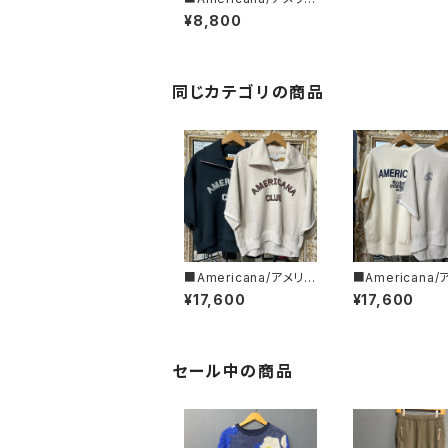
ーナ■ロゴプリントL/S
¥8,800
Tシャツ■modernism
way
同じカテゴリの商品
■Americana/アメリカ
■Americana
ーナ■クロップド・ハー
ーナ■カットオフ
¥17,600
¥17,600
フZIPスウェット■BRF-
ースウィーブ ■B
801A/2■
02A/2■
セール中の商品