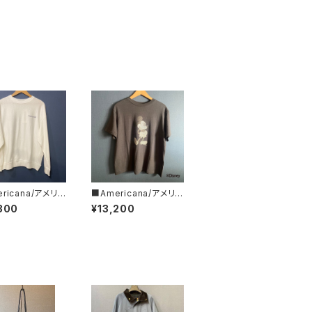
ricana/アメリカ
■Americana/アメリカ
リバースウィーブ
ーナ■Mickey Mous
300
¥13,200
T■BRF-752A/1
e/ミッキーマウス/プリ
ントT■BRF-789A/3
■