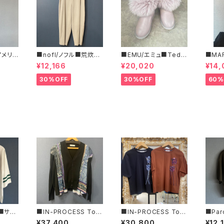
/アメリカ
■nofl/ノフル■荒炊き
■EMU/エミュ■Tedd
■MA
フリー
コール天テーパードパ
y Wurren■撥水サイド
ルコ 
¥12,166
¥20,020
¥14,
ツ■
ンツ■ゆるっとバルーン
ジッパーブーツ
ブラ柄
シルエット
いサイ
30%OFF
30%OFF
60%
ン■サイ
■IN-PROCESS Tok
■IN-PROCESS Tok
■Par
ットT
yo/インプロセストキョ
yo/インプロセストキョ
ペイン
¥37,400
¥30,800
¥12,