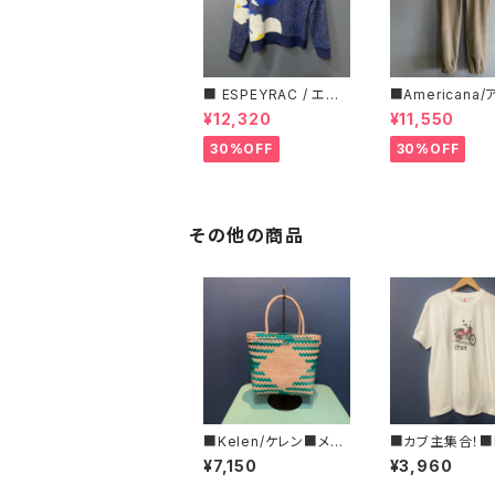
■ ESPEYRAC / エス
■Americana
ぺラック ■ フラワーモ
ーナ■マイクロ
¥12,320
¥11,550
チーフニット■YELLO
ス・イージーパン
W & NAVY■ 超カワイ
30%OFF
30%OFF
イ！
その他の商品
■Kelen/ケレン■メル
■カブ主集合！■
カドバッグ■KLM25SA
DA ハンターカブ
¥7,150
¥3,960
C1032
ツ/RED■GIFT
ススメ