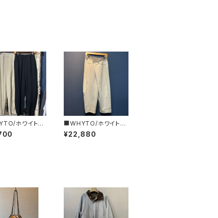
YTO/ホワイト■
■WHYTO/ホワイト■
・バレルパンツ■
アシンメトリー・タックデ
700
¥22,880
6HPT4065
ニム■WHT26HPT40
68