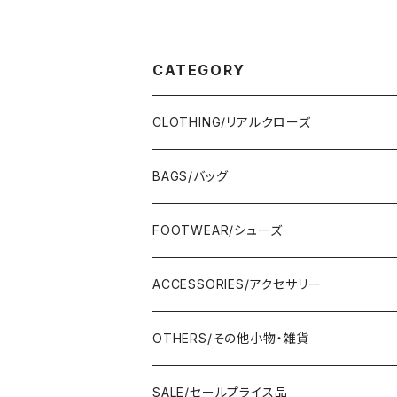
CATEGORY
CLOTHING/リアルクローズ
TOPS/トップス
BAGS/バッグ
Adonisis/アドニシス
BOTOMS/ボトム
HAND BAG/ハンドバッグ
FOOTWEAR/シューズ
AMERICANA/アメリカーナ
Adonisis/アドニシス
mononogu/もののぐ
ONE-PIECE/ワンピース
SHOULDER BAG/ショルダーバッグ
PUMPS/パンプス
ACCESSORIES/アクセサリー
amherst/アムハースト
amherst/アムハースト
IMPORT/インポート
anana/アナナ
mononogu/もののぐ
コツコツ
OUTER/アウター
TOTE BAG/トートバッグ
SANDAL/サンダル
EARRINGS/イヤリング
OTHERS/その他小物・雑貨
anana/アナナ
anana/アナナ
J.Sloane/ジェイスロアン
IMPORT/インポート
IMPORT/インポート
anana/アナナ
mononogu/もののぐ
コツコツ
OTHERS/その他
BOOTS/ブーツ
RING/指輪
BELT/ベルト
SALE/セールプライス品