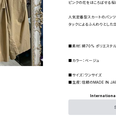
ピンクの花をほころばせる桜に
人気定番型スカートのパンツ
タックによるふんわりとした
■素材：綿70% ポリエステル
■カラー：ベージュ
■サイズ：ワンサイズ
■生産：信頼のMADE IN JA
Internationa