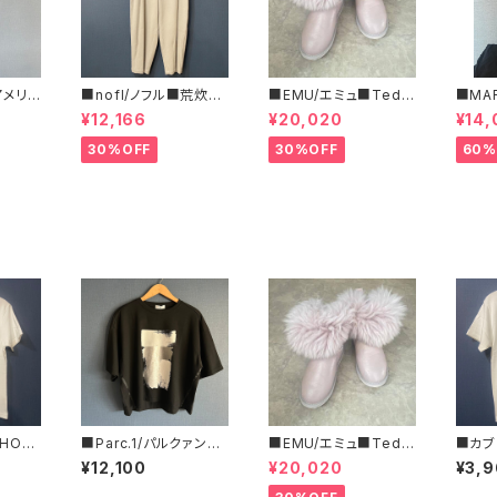
/アメリカ
■nofl/ノフル■荒炊き
■EMU/エミュ■Tedd
■MA
フリー
コール天テーパードパ
y Wurren■撥水サイド
ルコ 
¥12,166
¥20,020
¥14,
ツ■
ンツ■ゆるっとバルーン
ジッパーブーツ
ブラ柄
シルエット
いサイ
30%OFF
30%OFF
60%
HON
■Parc.1/パルクァン■
■EMU/エミュ■Tedd
■カブ
Tシャ
ペイントフォイルTee■
y Wurren■撥水サイド
DA 
¥12,100
¥20,020
¥3,
にもオ
107-076121
ジッパーブーツ
ツ/グ
オスス