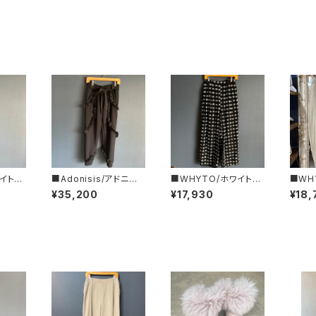
ワイト■
■Adonisis/アドニシ
■WHYTO/ホワイト■
■WH
ーショ
ス■AQUAジャージー
ジャガード・ワイドパン
タック
¥35,200
¥17,930
¥18,
26HP
ミニフリルPT■S26211
ツ■WHT26HPT407
WHT2
0