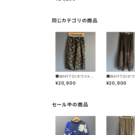
ツ
同じカテゴリの商品
■WHYTO/ホワイト■
■WHYTO/ホ
シアー・フラワースカー
レース・コンビネ
¥20,900
¥20,900
ト■WHT26HSK4031
ンパンツ■WHT
T4063
セール中の商品