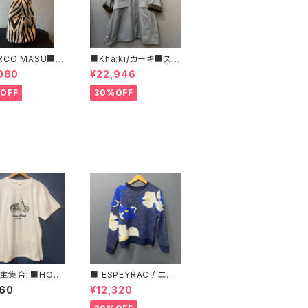
RCO MASU■マ
■Kha:ki/カーキ■スタ
マージ■ハラコ・ゼ
ンドカラー・コート■
080
¥22,946
巾着BAG■程よ
ズで可愛い
OFF
30%OFF
主集合！■HON
■ ESPEYRAC / エス
スーパーカブTシャ
ぺラック ■ フラワーモ
960
¥12,320
リーン■GIFTにも
チーフニット■YELLO
メ
W & NAVY■ 超カワイ