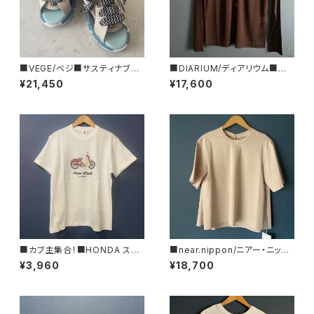
■VEGE/ベジ■サスティナブル
■DIARIUM/ディアリウム■シ
なスニーカーサンダル■スニー
アー・ストライプ・カーディガン■
¥21,450
¥17,600
カーの様なサンダル■Bobby
初秋新作！■MADE IN JAPAN
■
■カブ主集合！■HONDA スー
■near.nippon/ニアー・ニッポ
パーカブTシャツ■GIFTにもオ
ン■フレアーTシャツ#445-24
¥3,960
¥18,700
ススメ
■MADE IN JAPAN