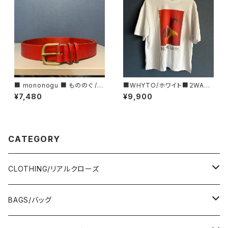
■ mononogu ■ もののぐ /レ
■WHYTO/ホワイト■２WAY
ザーベルト・30ROLL■MADE
プリントTシャツ■WHT26HC
¥7,480
¥9,900
IN JAPAN
S4015
CATEGORY
CLOTHING/リアルクローズ
TOPS/トップス
BAGS/バッグ