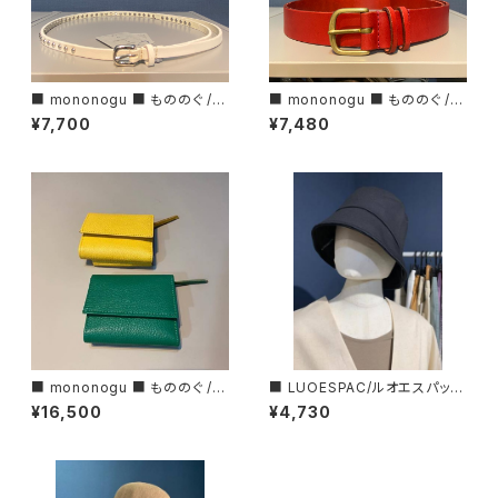
■ mononogu ■ もののぐ /レ
■ mononogu ■ もののぐ /レ
ザースタッズベルト・10STUDS
ザーベルト・30ROLL■MADE
¥7,700
¥7,480
■MADE IN JAPAN
IN JAPAN
■ mononogu ■ もののぐ /ミ
■ LUOESPAC/ルオエスパック
ニウォレットSLG 2ーGS■MAD
■バケットハット■
¥16,500
¥4,730
E IN JAPAN