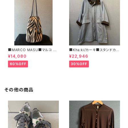
■MARCO MASU■マルコ マ
■Kha:ki/カーキ■スタンドカラ
ージ■ハラコ・ゼブラ柄巾着BA
ー・コート■
¥14,080
¥22,946
G■程よいサイズで可愛い
60%OFF
30%OFF
その他の商品