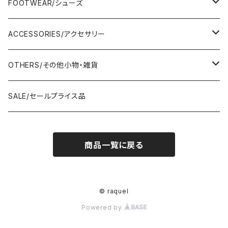
Adonisis/アドニシス
BOTOMS/ボトム
HAND BAG/ハンドバッグ
FOOTWEAR/シューズ
AMERICANA/アメリカーナ
Adonisis/アドニシス
mononogu/もののぐ
ONE-PIECE/ワンピース
SHOULDER BAG/ショルダーバッグ
PUMPS/パンプス
ACCESSORIES/アクセサリー
amherst/アムハースト
amherst/アムハースト
IMPORT/インポート
anana/アナナ
mononogu/もののぐ
コツコツ
OUTER/アウター
TOTE BAG/トートバッグ
SANDAL/サンダル
EARRINGS/イヤリング
OTHERS/その他小物・雑貨
anana/アナナ
anana/アナナ
J.Sloane/ジェイスロアン
IMPORT/インポート
IMPORT/インポート
anana/アナナ
mononogu/もののぐ
コツコツ
OTHERS/その他
BOOTS/ブーツ
RING/指輪
BELT/ベルト
SALE/セールプライス品
and LIFE's/アンドライフス
and LIFE's/アンドライフス
lellil/レリル
Kha:ki/カーキ
IMPORT/インポート
IMPORT/インポート
mononogu/もののぐ
コツコツ
mononogu/もののぐ
SNEAKER/スニーカー
BRACELET/ブレスレット
HAT&CAP/帽子
商品一覧に戻る
DIARIUM/ディアリウム
FANTASTICDAYS/ファンタステックデイズ
SIRO/シロ
IMPORT/インポート
IMPORT/インポート
IMPORT/インポート
2STAR/ツースター
OTHERS/その他
NECKLACE/ネックレス
WALLET/財布
EZUMI/エズミ
Fire Service/ファイアーサービス
DIARIUM/ディアリウム
SIRO/シロ
PATRICK/パトリック
mononogu/もののぐ
SHAWL&STOLE/巻物
© raquel
IN-PROCESS Tokyo/インプロセストーキョー
Le Melange/ル・メランジュ
Powered by
CUMIN/クミン
CUMIN/クミン
IMPORT/インポート
OTHERS/その他