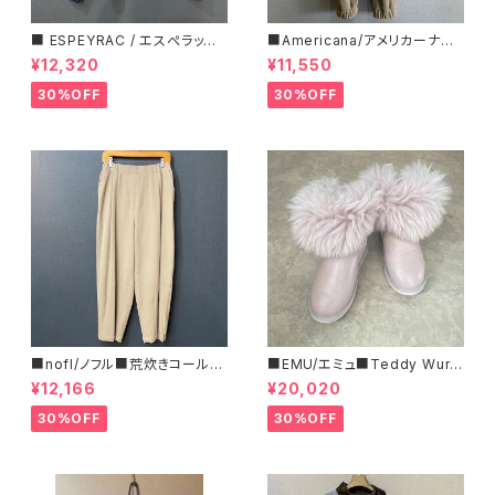
■ ESPEYRAC / エスぺラック
■Americana/アメリカーナ■
■ フラワーモチーフニット■YE
マイクロフリース・イージーパン
¥12,320
¥11,550
LLOW & NAVY■ 超カワイイ！
ツ■
30%OFF
30%OFF
■nofl/ノフル■荒炊きコール天
■EMU/エミュ■Teddy Wurr
テーパードパンツ■ゆるっとバ
en■撥水サイドジッパーブーツ
¥12,166
¥20,020
ルーンシルエット
30%OFF
30%OFF