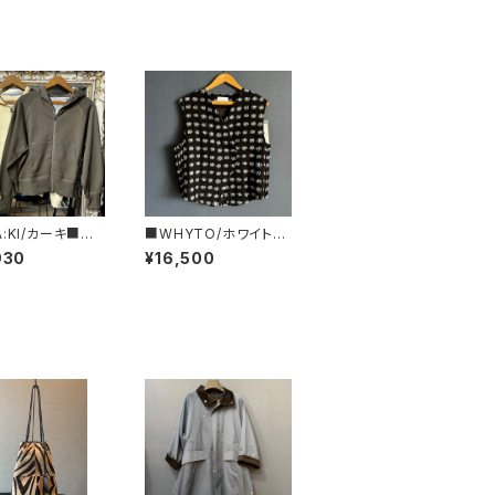
A:KI/カーキ■ジ
■WHYTO/ホワイト■
ップフーディー■
ジャガード・アシンメトリ
930
¥16,500
6HCS3473■
ーベスト■WHT26HB
L4095