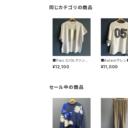
同じカテゴリの商品
■Parc.1/パルクァン■
■Kelen/ケレ
箔プリントカットソー■1
ドポケット・スウェ
¥12,100
¥11,000
08-076120
EE■KLM26HC
3
セール中の商品