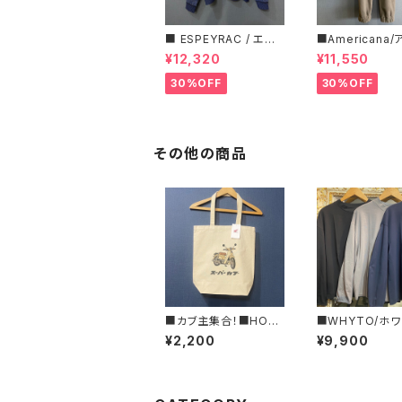
■ ESPEYRAC / エス
■Americana
ぺラック ■ フラワーモ
ーナ■マイクロ
¥12,320
¥11,550
チーフニット■YELLO
ス・イージーパン
W & NAVY■ 超カワイ
30%OFF
30%OFF
イ！
その他の商品
■カブ主集合！■HON
■WHYTO/ホ
DA カブTプリント・キャ
カーブ スリーブ 
¥2,200
¥9,900
ンバストートバッグ■GI
WHT25FCS40
FTにもオススメ