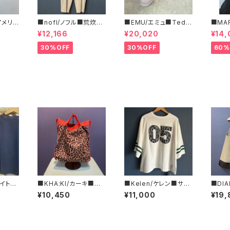
/アメリカ
■nofl/ノフル■荒炊き
■EMU/エミュ■Tedd
■MA
フリー
コール天テーパードパ
y Wurren■撥水サイド
ルコ 
¥12,166
¥20,020
¥14,
ツ■
ンツ■ゆるっとバルーン
ジッパーブーツ
ブラ柄
シルエット
いサイ
30%OFF
30%OFF
60%
ワイト■
■KHA:KI/カーキ■リ
■Kelen/ケレン■サイ
■DIA
TEE■
バーシブルトートBAG■
ドポケット・スウェットT
ム■バ
¥10,450
¥11,000
¥19,
02
MIL25SBG3047■
EE■KLM26HCS120
カー・
3
新作！