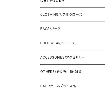
CATEGORY
CLOTHING/リアルクローズ
TOPS/トップス
BAGS/バッグ
Adonisis/アドニシス
BOTOMS/ボトム
HAND BAG/ハンドバッグ
FOOTWEAR/シューズ
AMERICANA/アメリカーナ
Adonisis/アドニシス
mononogu/もののぐ
ONE-PIECE/ワンピース
SHOULDER BAG/ショルダーバッグ
PUMPS/パンプス
ACCESSORIES/アクセサリー
amherst/アムハースト
amherst/アムハースト
IMPORT/インポート
anana/アナナ
mononogu/もののぐ
コツコツ
OUTER/アウター
TOTE BAG/トートバッグ
SANDAL/サンダル
EARRINGS/イヤリング
OTHERS/その他小物・雑貨
anana/アナナ
anana/アナナ
J.Sloane/ジェイスロアン
IMPORT/インポート
IMPORT/インポート
anana/アナナ
mononogu/もののぐ
コツコツ
OTHERS/その他
BOOTS/ブーツ
RING/指輪
BELT/ベルト
SALE/セールプライス品
and LIFE's/アンドライフス
and LIFE's/アンドライフス
lellil/レリル
Kha:ki/カーキ
IMPORT/インポート
IMPORT/インポート
mononogu/もののぐ
コツコツ
mononogu/もののぐ
SNEAKER/スニーカー
BRACELET/ブレスレット
HAT&CAP/帽子