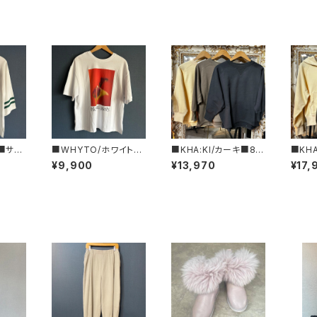
ン■サイ
■WHYTO/ホワイト■
■KHA:KI/カーキ■8分
■KH
ットT
２WAYプリントTシャツ
袖スウェットシャツ■MI
ップア
¥9,900
¥13,970
¥17,
S120
■WHT26HCS4015
L26HCS3473■
MIL2