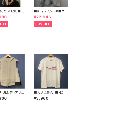
RCO MASU■マ
■Kha:ki/カーキ■スタ
マージ■ハラコ・ゼ
ンドカラー・コート■
080
¥22,946
巾着BAG■程よ
ズで可愛い
OFF
30%OFF
RIUM/ディアリウ
■カブ主集合！■HON
ックフレアーパー
DA ハンターカブ&CT1
800
¥3,960
ジレ■2024年春
25ロゴTシャツ/RED■
GIFTにもオススメ