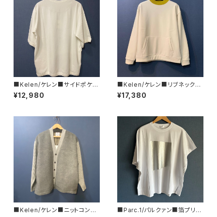
■Kelen/ケレン■サイドポケッ
■Kelen/ケレン■リブネック・
ト・スウェットTEE■KLM23SC
ワイドトップ■CAI
¥12,980
¥17,380
1147
■Kelen/ケレン■ニットコンビ
■Parc.1/パルクァン■箔プリン