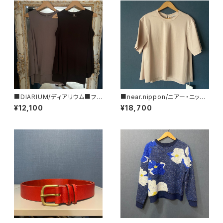
■DIARIUM/ディアリウム■フレ
■near.nippon/ニアー・ニッポ
アー・タンクトップ■初秋新作！
ン■フレアーTシャツ#445-24
¥12,100
¥18,700
■MADE IN JAPAN
■MADE IN JAPAN