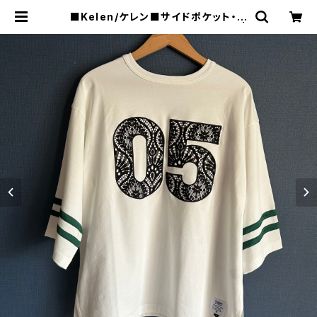
■Kelen/ケレン■サイドポケット・ス
ウェットTEE■KLM26HCS1203 |
raquel