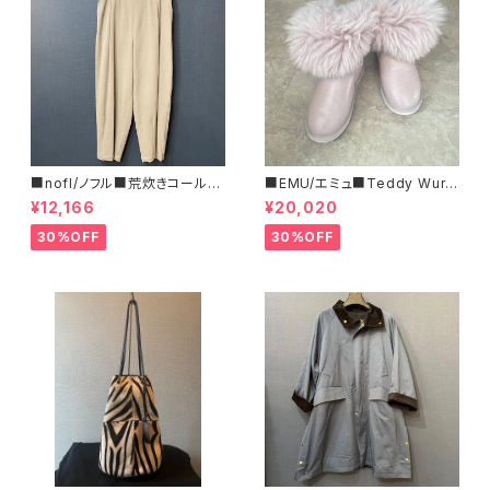
■nofl/ノフル■荒炊きコール天
■EMU/エミュ■Teddy Wurr
テーパードパンツ■ゆるっとバ
en■撥水サイドジッパーブーツ
¥12,166
¥20,020
ルーンシルエット
30%OFF
30%OFF