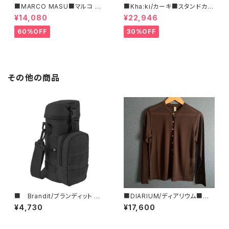
■MARCO MASU■マルコ マ
■Kha:ki/カーキ■スタンドカラ
ージ■ハラコ・ゼブラ柄巾着BA
ー・コート■
¥14,080
¥22,946
G■程よいサイズで可愛い
60%OFF
30%OFF
その他の商品
■ Brandit/ブランディット ■
■DIARIUM/ディアリウム■シ
ボトルホルダーⅡ ■
アー・ストライプ・カーディガン■
¥4,730
¥17,600
初秋新作！■MADE IN JAPAN