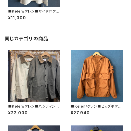
■Kelen/ケレン■サイドポケッ
ト・スウェットTEE■KLM26HC
¥11,000
S1203
同じカテゴリの商品
■Kelen/ケレン■ハンティン
■Kelen/ケレン■ビッグポケッ
グ・ワークジャケット■KLM25F
ト・フーデッドジャケットHYATT
¥22,000
¥27,940
JK1109
SNACK■BROWNORANGE