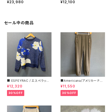
ジャケット■ELISHA
トカットソー■108-076120
¥23,980
¥12,100
セール中の商品
■ ESPEYRAC / エスぺラック
■Americana/アメリカーナ■
■ フラワーモチーフニット■YE
マイクロフリース・イージーパン
¥12,320
¥11,550
LLOW & NAVY■ 超カワイイ！
ツ■
30%OFF
30%OFF