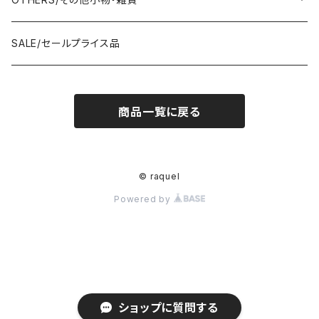
anana/アナナ
anana/アナナ
J.Sloane/ジェイスロアン
IMPORT/インポート
IMPORT/インポート
anana/アナナ
mononogu/もののぐ
コツコツ
OTHERS/その他
BOOTS/ブーツ
RING/指輪
BELT/ベルト
SALE/セールプライス品
and LIFE's/アンドライフス
and LIFE's/アンドライフス
lellil/レリル
Kha:ki/カーキ
IMPORT/インポート
IMPORT/インポート
mononogu/もののぐ
コツコツ
mononogu/もののぐ
SNEAKER/スニーカー
BRACELET/ブレスレット
HAT&CAP/帽子
商品一覧に戻る
DIARIUM/ディアリウム
FANTASTICDAYS/ファンタステックデイズ
SIRO/シロ
IMPORT/インポート
IMPORT/インポート
IMPORT/インポート
2STAR/ツースター
OTHERS/その他
NECKLACE/ネックレス
WALLET/財布
EZUMI/エズミ
Fire Service/ファイアーサービス
DIARIUM/ディアリウム
SIRO/シロ
PATRICK/パトリック
mononogu/もののぐ
SHAWL&STOLE/巻物
© raquel
IN-PROCESS Tokyo/インプロセストーキョー
Le Melange/ル・メランジュ
Powered by
CUMIN/クミン
CUMIN/クミン
IMPORT/インポート
OTHERS/その他
Kha:ki/カーキ
lellil/レリル
Allumer/アリュメール
Allumer/アリュメール
lelill/レリル
DIARIUM/ディアリウム
nofl/ノフル
HARLEY-DAVIDSON/ハーレーダビッドソン
ショップに質問する
Le Melange/ル・メランジュ
IN-PROCESS/インプロセス