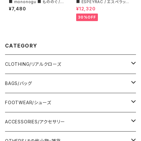
■ mononogu ■ もののぐ /レ
■ ESPEYRAC / エスぺラック
ザーベルト・30ROLL■MADE
■ フラワーモチーフニット■YE
¥7,480
¥12,320
IN JAPAN
LLOW & NAVY■ 超カワイイ！
30%OFF
CATEGORY
CLOTHING/リアルクローズ
TOPS/トップス
BAGS/バッグ
Adonisis/アドニシス
BOTOMS/ボトム
HAND BAG/ハンドバッグ
FOOTWEAR/シューズ
AMERICANA/アメリカーナ
Adonisis/アドニシス
mononogu/もののぐ
ONE-PIECE/ワンピース
SHOULDER BAG/ショルダーバッグ
PUMPS/パンプス
ACCESSORIES/アクセサリー
amherst/アムハースト
amherst/アムハースト
IMPORT/インポート
anana/アナナ
mononogu/もののぐ
コツコツ
OUTER/アウター
TOTE BAG/トートバッグ
SANDAL/サンダル
EARRINGS/イヤリング
OTHERS/その他小物・雑貨