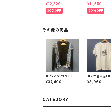
ぺラック ■ フラワーモ
ーナ■マイクロ
¥12,320
¥11,550
チーフニット■YELLO
ス・イージーパン
W & NAVY■ 超カワイ
30%OFF
30%OFF
イ！
その他の商品
■IN-PROCESS Tok
■カブ主集合！■
yo/インプロセストキョ
DA ハンターカブ
¥37,400
¥3,960
ー■モザイクプリントプ
ツ/RED■GIFT
リーツ・ニットカーディガ
ススメ
ン■IPAW25901■MA
DE IN JAPAN
CATEGORY