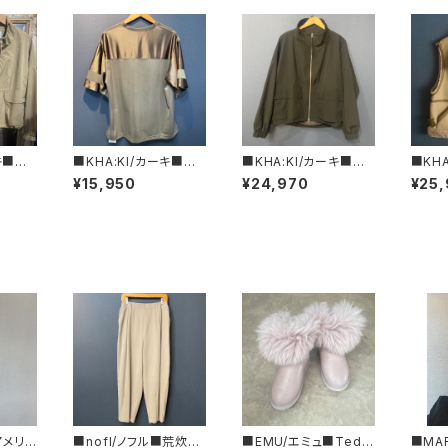
キ■ス
■KHA:KI/カーキ■サ
■KHA:KI/カーキ■ス
■KH
プアッ
イドスリット・ホッケーシ
タンドカラージャケット
コ・ム
¥15,950
¥24,970
¥25
L25H
ャツ■MIL25SCS344
■MIL25HJK3232■
MIL2
CK
5■
BLACK
ージュ
/アメリカ
■nofl/ノフル■荒炊き
■EMU/エミュ■Tedd
■MA