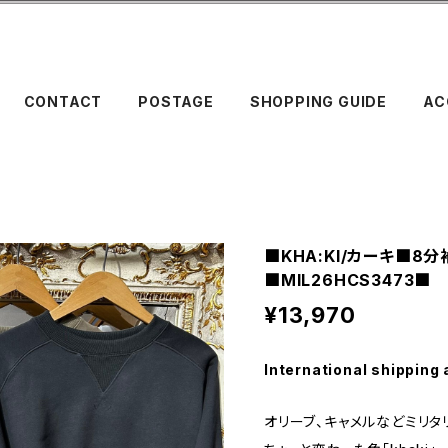
CONTACT
POSTAGE
SHOPPING GUIDE
AC
■KHA:KI/カーキ■8
■MIL26HCS3473■
¥13,970
International shipping 
オリーブ、キャメルなどミリ