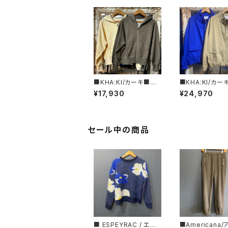
■KHA:KI/カーキ■ジ
■KHA:KI/カー
ップアップフーディー■
タンドカラージッ
¥17,930
¥24,970
MIL26HCS3473■
プジャケット■MI
JK3232■BLA
セール中の商品
■ ESPEYRAC / エス
■Americana