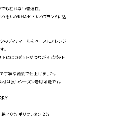
までも枯れない普遍性。
う思いがKHA:KIというブランドに込
ャツのディティールをベースにアレンジ
す。
袖下にはガゼットがつながるピポット
。
で丁寧な縫製で仕上げました。
素材は長いシーズン着用可能です。
RRY
 綿 40% ポリウレタン 2%