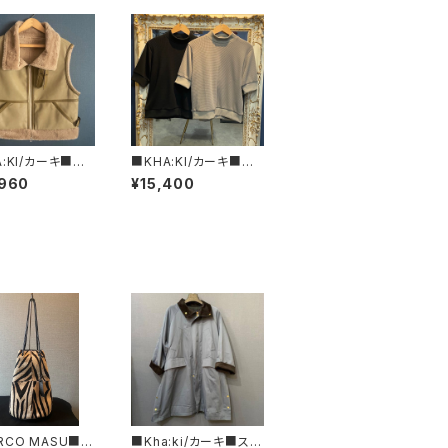
A:KI/カーキ■エ
■KHA:KI/カーキ■ワッ
ートンB3ベスト■
フル・ショートスリーブ・
,960
¥15,400
4FJK3227■ベ
トップス■MIL24HCS
＆ブラック
3386
RCO MASU■マ
■Kha:ki/カーキ■スタ