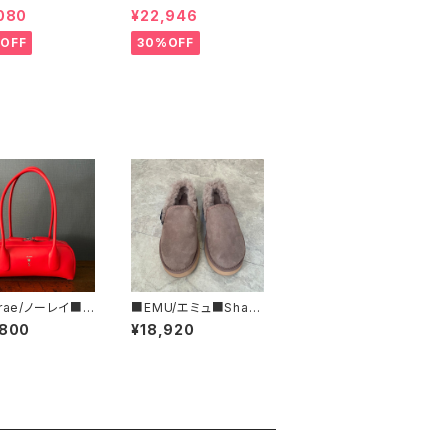
マージ■ハラコ・ゼ
ンドカラー・コート■
080
¥22,946
巾着BAG■程よ
ズで可愛い
OFF
30%OFF
:rae/ノーレイ■テ
■EMU/エミュ■Shark
– ■バゲット型レザ
y Reef■JAPAN LIMI
,800
¥18,920
ドバッグ■N61-
TEDムートンシューズ
8-LEA