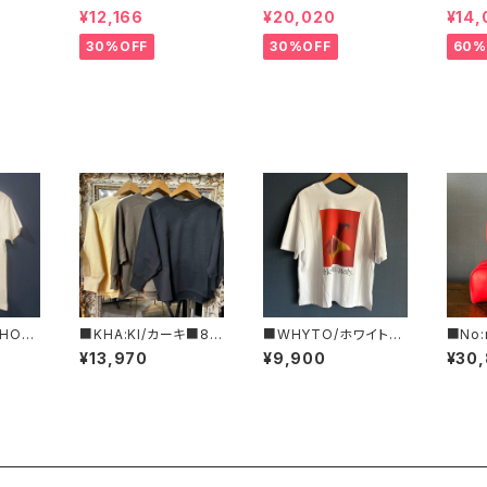
フリー
コール天テーパードパ
y Wurren■撥水サイド
ルコ 
¥12,166
¥20,020
¥14,
ツ■
ンツ■ゆるっとバルーン
ジッパーブーツ
ブラ柄
シルエット
いサイ
30%OFF
30%OFF
60%
HON
■KHA:KI/カーキ■8分
■WHYTO/ホワイト■
■No
Tシャ
袖スウェットシャツ■MI
２WAYプリントTシャツ
ティ 
¥13,970
¥9,900
¥30
にもオ
L26HCS3473■
■WHT26HCS4015
ーハン
JL-4