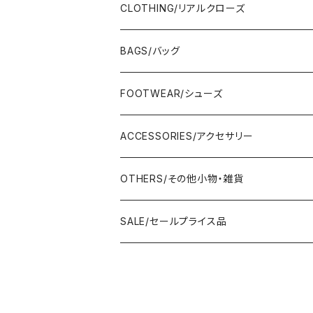
CLOTHING/リアルクローズ
TOPS/トップス
BAGS/バッグ
Adonisis/アドニシス
BOTOMS/ボトム
HAND BAG/ハンドバッグ
FOOTWEAR/シューズ
AMERICANA/アメリカーナ
Adonisis/アドニシス
mononogu/もののぐ
ONE-PIECE/ワンピース
SHOULDER BAG/ショルダーバッグ
PUMPS/パンプス
ACCESSORIES/アクセサリー
amherst/アムハースト
amherst/アムハースト
IMPORT/インポート
anana/アナナ
mononogu/もののぐ
コツコツ
OUTER/アウター
TOTE BAG/トートバッグ
SANDAL/サンダル
EARRINGS/イヤリング
OTHERS/その他小物・雑貨
anana/アナナ
anana/アナナ
J.Sloane/ジェイスロアン
IMPORT/インポート
IMPORT/インポート
anana/アナナ
mononogu/もののぐ
コツコツ
OTHERS/その他
BOOTS/ブーツ
RING/指輪
BELT/ベルト
SALE/セールプライス品
and LIFE's/アンドライフス
and LIFE's/アンドライフス
lellil/レリル
Kha:ki/カーキ
IMPORT/インポート
IMPORT/インポート
mononogu/もののぐ
コツコツ
mononogu/もののぐ
SNEAKER/スニーカー
BRACELET/ブレスレット
HAT&CAP/帽子
DIARIUM/ディアリウム
FANTASTICDAYS/ファンタステックデイズ
SIRO/シロ
IMPORT/インポート
IMPORT/インポート
IMPORT/インポート
2STAR/ツースター
OTHERS/その他
NECKLACE/ネックレス
WALLET/財布