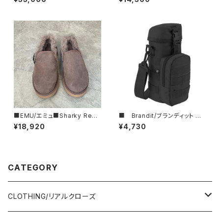
グ■N61-DS-29-DOL
カート■
■EMU/エミュ■Sharky Reef
■ Brandit/ブランディット ■
■JAPAN LIMITEDムートンシ
ボトルホルダーⅡ ■
¥18,920
¥4,730
ューズ
CATEGORY
CLOTHING/リアルクローズ