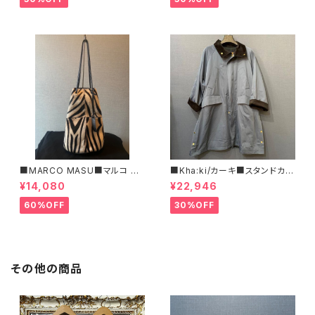
■MARCO MASU■マルコ マ
■Kha:ki/カーキ■スタンドカラ
ージ■ハラコ・ゼブラ柄巾着BA
ー・コート■
¥14,080
¥22,946
G■程よいサイズで可愛い
60%OFF
30%OFF
その他の商品