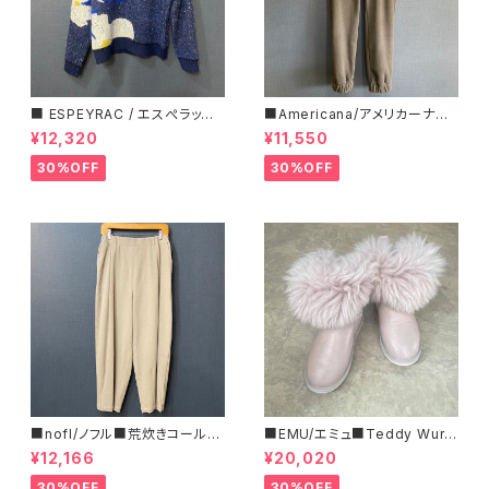
■ ESPEYRAC / エスぺラック
■Americana/アメリカーナ■
■ フラワーモチーフニット■YE
マイクロフリース・イージーパン
¥12,320
¥11,550
LLOW & NAVY■ 超カワイイ！
ツ■
30%OFF
30%OFF
■nofl/ノフル■荒炊きコール天
■EMU/エミュ■Teddy Wurr
テーパードパンツ■ゆるっとバ
en■撥水サイドジッパーブーツ
¥12,166
¥20,020
ルーンシルエット
30%OFF
30%OFF