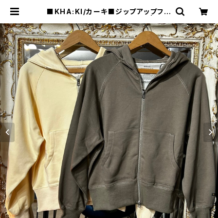
■KHA:KI/カーキ■ジップアップフー
ディー■MIL26HCS3473■ | raq
uel