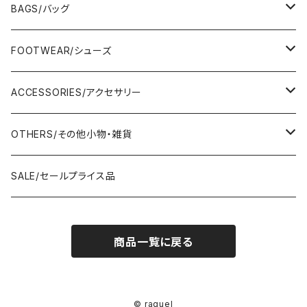
TOPS/トップス
BAGS/バッグ
Adonisis/アドニシス
BOTOMS/ボトム
HAND BAG/ハンドバッグ
FOOTWEAR/シューズ
AMERICANA/アメリカーナ
Adonisis/アドニシス
mononogu/もののぐ
ONE-PIECE/ワンピース
SHOULDER BAG/ショルダーバッグ
PUMPS/パンプス
ACCESSORIES/アクセサリー
amherst/アムハースト
amherst/アムハースト
IMPORT/インポート
anana/アナナ
mononogu/もののぐ
コツコツ
OUTER/アウター
TOTE BAG/トートバッグ
SANDAL/サンダル
EARRINGS/イヤリング
OTHERS/その他小物・雑貨
anana/アナナ
anana/アナナ
J.Sloane/ジェイスロアン
IMPORT/インポート
IMPORT/インポート
anana/アナナ
mononogu/もののぐ
コツコツ
OTHERS/その他
BOOTS/ブーツ
RING/指輪
BELT/ベルト
SALE/セールプライス品
and LIFE's/アンドライフス
and LIFE's/アンドライフス
lellil/レリル
Kha:ki/カーキ
IMPORT/インポート
IMPORT/インポート
mononogu/もののぐ
コツコツ
mononogu/もののぐ
SNEAKER/スニーカー
BRACELET/ブレスレット
HAT&CAP/帽子
商品一覧に戻る
DIARIUM/ディアリウム
FANTASTICDAYS/ファンタステックデイズ
SIRO/シロ
IMPORT/インポート
IMPORT/インポート
IMPORT/インポート
2STAR/ツースター
OTHERS/その他
NECKLACE/ネックレス
WALLET/財布
EZUMI/エズミ
Fire Service/ファイアーサービス
DIARIUM/ディアリウム
SIRO/シロ
PATRICK/パトリック
mononogu/もののぐ
SHAWL&STOLE/巻物
© raquel