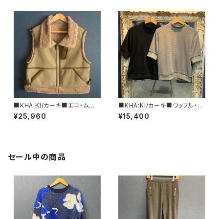
■KHA:KI/カーキ■エコ・ムート
■KHA:KI/カーキ■ワッフル・シ
ンB3ベスト■MIL24FJK3227
ョートスリーブ・トップス■MIL2
¥25,960
¥15,400
■ベージュ＆ブラック
4HCS3386
セール中の商品