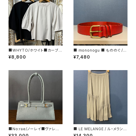
■WHYTO/ホワイト■カーブ
■ mononogu ■ もののぐ /レ
スリーブ Tシャツ■WHT26HC
ザーベルト・30ROLL■MADE
¥8,800
¥7,480
S4012
IN JAPAN
■No:rae/ノーレイ■ヴァレグ
■ LE MELANGE / ル・メランジ
ロ■バゲット型レザーハンドバッ
ュ ■ アシンメトリー・ギャザース
¥33,000
¥14,300