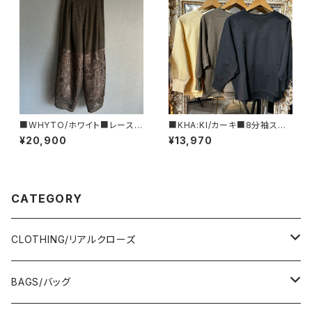
■WHYTO/ホワイト■レース・
■KHA:KI/カーキ■8分袖スウ
コンビネーションパンツ■WHT
ェットシャツ■MIL26HCS347
¥20,900
¥13,970
26HPT4063
3■
CATEGORY
CLOTHING/リアルクローズ
TOPS/トップス
BAGS/バッグ