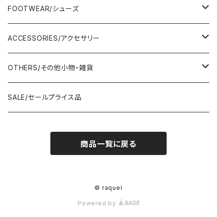
Adonisis/アドニシス
BOTOMS/ボトム
HAND BAG/ハンドバッグ
FOOTWEAR/シューズ
AMERICANA/アメリカーナ
Adonisis/アドニシス
mononogu/もののぐ
ONE-PIECE/ワンピース
SHOULDER BAG/ショルダーバッグ
PUMPS/パンプス
ACCESSORIES/アクセサリー
amherst/アムハースト
amherst/アムハースト
IMPORT/インポート
anana/アナナ
mononogu/もののぐ
コツコツ
OUTER/アウター
TOTE BAG/トートバッグ
SANDAL/サンダル
EARRINGS/イヤリング
OTHERS/その他小物・雑貨
anana/アナナ
anana/アナナ
J.Sloane/ジェイスロアン
IMPORT/インポート
IMPORT/インポート
anana/アナナ
mononogu/もののぐ
コツコツ
OTHERS/その他
BOOTS/ブーツ
RING/指輪
BELT/ベルト
SALE/セールプライス品
and LIFE's/アンドライフス
and LIFE's/アンドライフス
lellil/レリル
Kha:ki/カーキ
IMPORT/インポート
IMPORT/インポート
mononogu/もののぐ
コツコツ
mononogu/もののぐ
SNEAKER/スニーカー
BRACELET/ブレスレット
HAT&CAP/帽子
商品一覧に戻る
DIARIUM/ディアリウム
FANTASTICDAYS/ファンタステックデイズ
SIRO/シロ
IMPORT/インポート
IMPORT/インポート
IMPORT/インポート
2STAR/ツースター
OTHERS/その他
NECKLACE/ネックレス
WALLET/財布
EZUMI/エズミ
Fire Service/ファイアーサービス
DIARIUM/ディアリウム
SIRO/シロ
PATRICK/パトリック
mononogu/もののぐ
SHAWL&STOLE/巻物
© raquel
IN-PROCESS Tokyo/インプロセストーキョー
Le Melange/ル・メランジュ
Powered by
CUMIN/クミン
CUMIN/クミン
IMPORT/インポート
OTHERS/その他