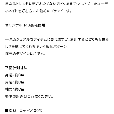
単なるトレンドに流されたくない方や、あえて少しハズしたコーデ
ィネイトを好む方にお勧めのブランドです。
オリジナル 14G裏毛使用
一見カジュアルなアイテムに見えますが、着用するととても女性ら
しさを魅せてくれるキレイめなパターン。
襟元のデザインに注です。
平面計測寸法
身幅：約Cm
肩幅：約Cm
袖丈：約Cm
多少の誤差はご容赦ください。
■素材： コットン100%