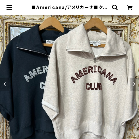
■Americana/アメリカーナ■クロ
ップド・ハーフZIPスウェット■BRF-
801A/2■ | raquel