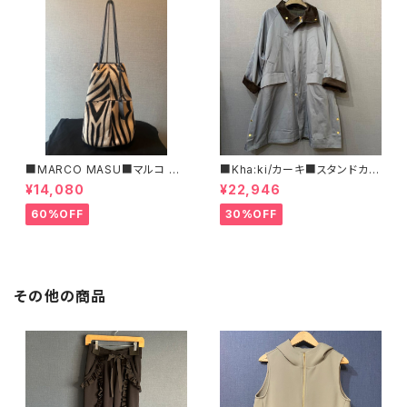
■MARCO MASU■マルコ マ
■Kha:ki/カーキ■スタンドカラ
ージ■ハラコ・ゼブラ柄巾着BA
ー・コート■
¥14,080
¥22,946
G■程よいサイズで可愛い
60%OFF
30%OFF
その他の商品