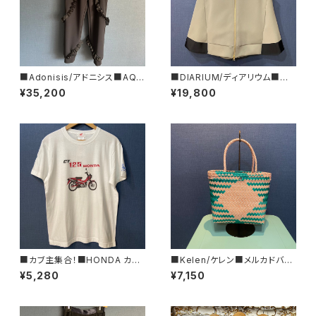
■Adonisis/アドニシス■AQU
■DIARIUM/ディアリウム■バッ
AジャージーミニフリルPT■S2
クフレアーパーカー・ジレ■202
¥35,200
¥19,800
6211
4年春新作！
■カブ主集合！■HONDA カブ
■Kelen/ケレン■メルカドバッ
Tシャツ三羽烏■GIFTにもオス
グ■KLM25SAC1032
¥5,280
¥7,150
スメ