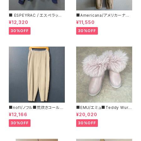
■ ESPEYRAC / エスぺラック
■Americana/アメリカーナ■
■ フラワーモチーフニット■YE
マイクロフリース・イージーパン
¥12,320
¥11,550
LLOW & NAVY■ 超カワイイ！
ツ■
30%OFF
30%OFF
■nofl/ノフル■荒炊きコール天
■EMU/エミュ■Teddy Wurr
テーパードパンツ■ゆるっとバ
en■撥水サイドジッパーブーツ
¥12,166
¥20,020
ルーンシルエット
30%OFF
30%OFF