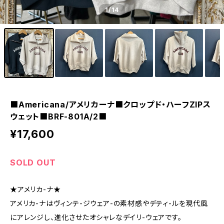
1
/14
■Americana/アメリカーナ■クロップド・ハーフZIPス
ウェット■BRF-801A/2■
¥17,600
SOLD OUT
★アメリカ-ナ★
アメリカ-ナはヴィンテ-ジウェア-の素材感やデティ-ルを現代風
にアレンジし、進化させたオシャレなデイリ-ウェアです。