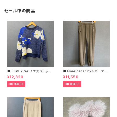
セール中の商品
■ ESPEYRAC / エスぺラック
■Americana/アメリカーナ■
■ フラワーモチーフニット■YE
マイクロフリース・イージーパン
¥12,320
¥11,550
LLOW & NAVY■ 超カワイイ！
ツ■
30%OFF
30%OFF