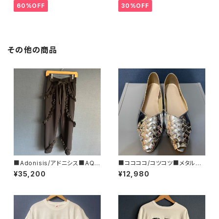
60%OFF
30%OFF
その他の商品
■Adonisis/アドニシス■AQU
■ココココ/コツコツ■メタルカ
AジャージーミニフリルPT■S2
ラー・フラットシューズ■MADE I
¥35,200
¥12,980
6211
N JAPAN