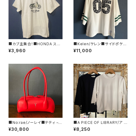
■カブ主集合！■HONDA スー
■Kelen/ケレン■サイドポケッ
パーカブTシャツ/グリーン■GI
ト・スウェットTEE■KLM26HC
¥3,960
¥11,000
FTにもオススメ
S1203
■No:rae/ノーレイ■テティ –
■A PIECE OF LIBRARY/ア ピ
■バゲット型レザーハンドバッグ
ース オブ ライブラリー■エブリ
¥30,800
¥8,250
■N61-JL-48-LEA
ーコットン・ガーデンT■MADE