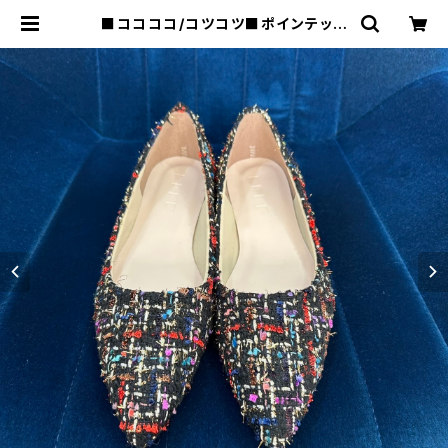
■ココココ/コツコツ■ポインテッド
トゥ・フラットシューズ/ツイード■20
26SS | raquel