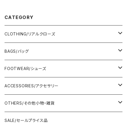
IN JAPAN
CATEGORY
CLOTHING/リアルクローズ
TOPS/トップス
BAGS/バッグ
Adonisis/アドニシス
BOTOMS/ボトム
HAND BAG/ハンドバッグ
FOOTWEAR/シューズ
AMERICANA/アメリカーナ
Adonisis/アドニシス
mononogu/もののぐ
ONE-PIECE/ワンピース
SHOULDER BAG/ショルダーバッグ
PUMPS/パンプス
ACCESSORIES/アクセサリー
amherst/アムハースト
amherst/アムハースト
IMPORT/インポート
anana/アナナ
mononogu/もののぐ
コツコツ
OUTER/アウター
TOTE BAG/トートバッグ
SANDAL/サンダル
EARRINGS/イヤリング
OTHERS/その他小物・雑貨
anana/アナナ
anana/アナナ
J.Sloane/ジェイスロアン
IMPORT/インポート
IMPORT/インポート
anana/アナナ
mononogu/もののぐ
コツコツ
OTHERS/その他
BOOTS/ブーツ
RING/指輪
BELT/ベルト
SALE/セールプライス品