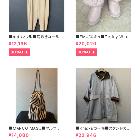
■nofl/ノフル■荒炊きコール天
■EMU/エミュ■Teddy Wurr
テーパードパンツ■ゆるっとバ
en■撥水サイドジッパーブーツ
¥12,166
¥20,020
ルーンシルエット
30%OFF
30%OFF
■MARCO MASU■マルコ マ
■Kha:ki/カーキ■スタンドカラ
ージ■ハラコ・ゼブラ柄巾着BA
ー・コート■
¥14,080
¥22,946
G■程よいサイズで可愛い