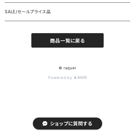
anana/アナナ
anana/アナナ
J.Sloane/ジェイスロアン
IMPORT/インポート
IMPORT/インポート
anana/アナナ
mononogu/もののぐ
コツコツ
OTHERS/その他
BOOTS/ブーツ
RING/指輪
BELT/ベルト
SALE/セールプライス品
and LIFE's/アンドライフス
and LIFE's/アンドライフス
lellil/レリル
Kha:ki/カーキ
IMPORT/インポート
IMPORT/インポート
mononogu/もののぐ
コツコツ
mononogu/もののぐ
SNEAKER/スニーカー
BRACELET/ブレスレット
HAT&CAP/帽子
商品一覧に戻る
DIARIUM/ディアリウム
FANTASTICDAYS/ファンタステックデイズ
SIRO/シロ
IMPORT/インポート
IMPORT/インポート
IMPORT/インポート
2STAR/ツースター
OTHERS/その他
NECKLACE/ネックレス
WALLET/財布
EZUMI/エズミ
Fire Service/ファイアーサービス
DIARIUM/ディアリウム
SIRO/シロ
PATRICK/パトリック
mononogu/もののぐ
SHAWL&STOLE/巻物
© raquel
IN-PROCESS Tokyo/インプロセストーキョー
Le Melange/ル・メランジュ
Powered by
CUMIN/クミン
CUMIN/クミン
IMPORT/インポート
OTHERS/その他
Kha:ki/カーキ
lellil/レリル
Allumer/アリュメール
Allumer/アリュメール
lelill/レリル
DIARIUM/ディアリウム
nofl/ノフル
HARLEY-DAVIDSON/ハーレーダビッドソン
ショップに質問する
Le Melange/ル・メランジュ
IN-PROCESS/インプロセス
etre relie/エトレリー
etre relie/エトレリー