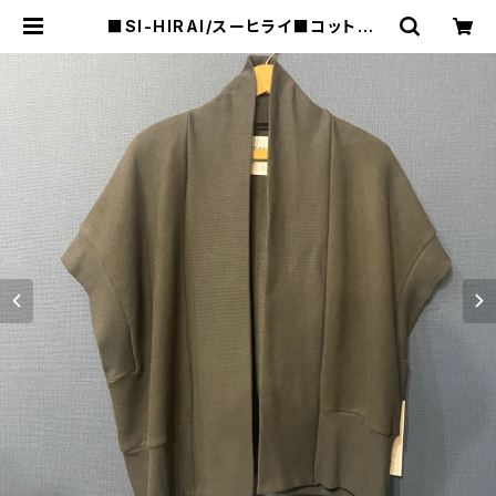
■SI-HIRAI/スーヒライ■コットンフ
リース ショートスリーブ カーディガン
/チャコール■CHAW25-6009■ |
raquel