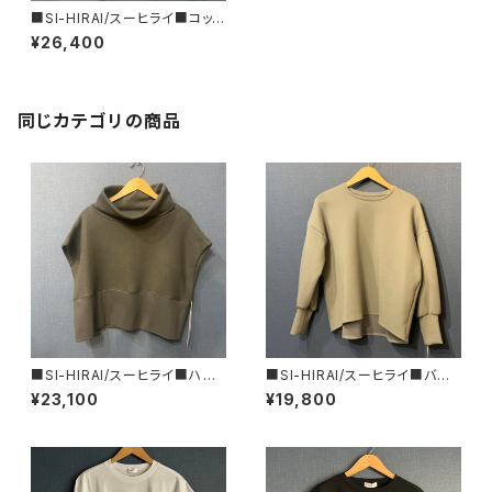
■SI-HIRAI/スーヒライ■コット
ンフリース ショートスリーブ カ
¥26,400
ーディガン /チャコール■CHA
W25-6009■
同じカテゴリの商品
■SI-HIRAI/スーヒライ■ハイ
■SI-HIRAI/スーヒライ■バー
ネック・ケープジレ /チャコール
ティカル サーモライトバルーンス
¥23,100
¥19,800
■CHAW25-5023■
リーブ プルオーバー■3803V
■