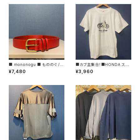
■ mononogu ■ もののぐ /レ
■カブ主集合！■HONDA スー
ザーベルト・30ROLL■MADE
パーカブTシャツ/グリーン■GI
¥7,480
¥3,960
IN JAPAN
FTにもオススメ