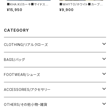
■KHA:KI/カーキ■サイドスリッ
■WHYTO/ホワイト■カーブ
ト・ホッケーシャツ■MIL25SCS
スリーブ TEE■WHT25FCS4
¥15,950
¥9,900
3445■
002
CATEGORY
CLOTHING/リアルクローズ
TOPS/トップス
BAGS/バッグ
Adonisis/アドニシス
BOTOMS/ボトム
HAND BAG/ハンドバッグ
FOOTWEAR/シューズ
AMERICANA/アメリカーナ
Adonisis/アドニシス
mononogu/もののぐ
ONE-PIECE/ワンピース
SHOULDER BAG/ショルダーバッグ
PUMPS/パンプス
ACCESSORIES/アクセサリー
amherst/アムハースト
amherst/アムハースト
IMPORT/インポート
anana/アナナ
mononogu/もののぐ
コツコツ
OUTER/アウター
TOTE BAG/トートバッグ
SANDAL/サンダル
EARRINGS/イヤリング
OTHERS/その他小物・雑貨