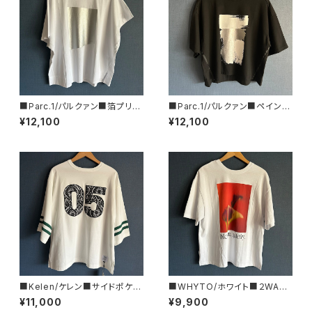
■Parc.1/パルクァン■箔プリン
■Parc.1/パルクァン■ペイント
トカットソー■108-076120
フォイルTee■107-076121
¥12,100
¥12,100
■Kelen/ケレン■サイドポケッ
■WHYTO/ホワイト■２WAY
ト・スウェットTEE■KLM26HC
プリントTシャツ■WHT26HC
¥11,000
¥9,900
S1203
S4015