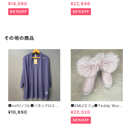
ージ■ハラコ・ゼブラ柄巾着BA
ー・コート■
¥14,080
¥22,946
G■程よいサイズで可愛い
60%OFF
30%OFF
その他の商品
■nofl/ノフル■リネンクロス・
■EMU/エミュ■Teddy Wurr
ショートカーディガン■ブルー
en■撥水サイドジッパーブーツ
¥10,890
¥20,020
30%OFF