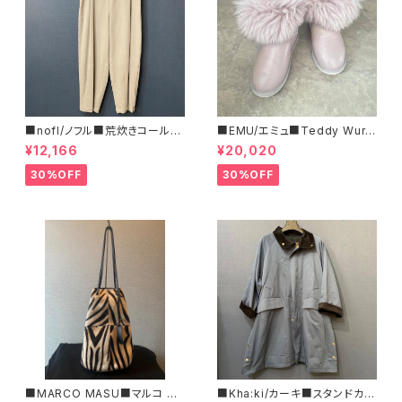
■nofl/ノフル■荒炊きコール天
■EMU/エミュ■Teddy Wurr
テーパードパンツ■ゆるっとバ
en■撥水サイドジッパーブーツ
¥12,166
¥20,020
ルーンシルエット
30%OFF
30%OFF
■MARCO MASU■マルコ マ
■Kha:ki/カーキ■スタンドカラ