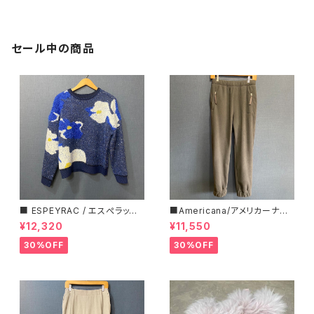
セール中の商品
■ ESPEYRAC / エスぺラック
■Americana/アメリカーナ■
■ フラワーモチーフニット■YE
マイクロフリース・イージーパン
¥12,320
¥11,550
LLOW & NAVY■ 超カワイイ！
ツ■
30%OFF
30%OFF