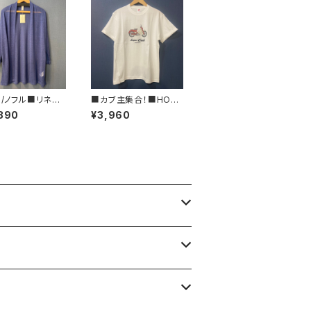
fl/ノフル■リネン
■カブ主集合！■HON
・ショートカーデ
DA スーパーカブTシャ
890
¥3,960
■ブルー
ツ■GIFTにもオススメ