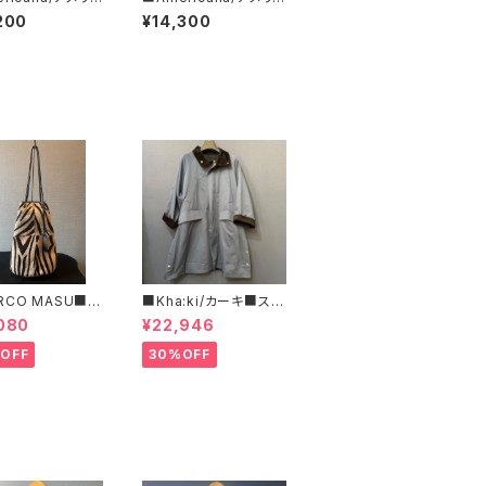
ickey Mous
ーナ■Mickey Mous
200
¥14,300
ッキーマウス/プリ
e/ミッキーマウス/プリ
BRF-789A/3
ントノースリーブT■BR
F-770A/1■
RCO MASU■マ
■Kha:ki/カーキ■スタ
マージ■ハラコ・ゼ
ンドカラー・コート■
080
¥22,946
巾着BAG■程よ
ズで可愛い
OFF
30%OFF