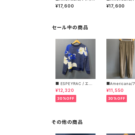
ーナ■クロップド・ハー
ーナ■カットオフ
¥17,600
¥17,600
フZIPスウェット■BRF-
ースウィーブ ■B
801A/2■
02A/2■
セール中の商品
■ ESPEYRAC / エス
■Americana
ぺラック ■ フラワーモ
ーナ■マイクロ
¥12,320
¥11,550
チーフニット■YELLO
ス・イージーパン
W & NAVY■ 超カワイ
30%OFF
30%OFF
イ！
その他の商品