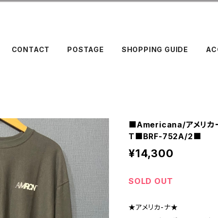
CONTACT
POSTAGE
SHOPPING GUIDE
AC
■Americana/アメリ
T■BRF-752A/2■
¥14,300
SOLD OUT
★アメリカ-ナ★