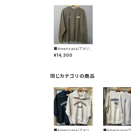
■Americana/アメリカ
ーナ■リバースウィーブ
¥14,300
L/S T■BRF-752A/2
■
同じカテゴリの商品
■Americana/アメリカ
■Americana