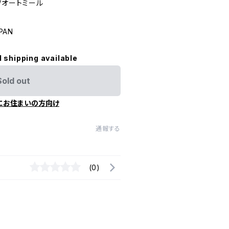
/オートミール
PAN
l shipping available
Sold out
にお住まいの方向け
通報する
(0)