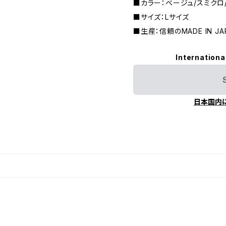
■カラー：ベージュ/スミクロ
■サイズ：Lサイズ
■生産：信頼のMADE IN JA
Internationa
日本国内