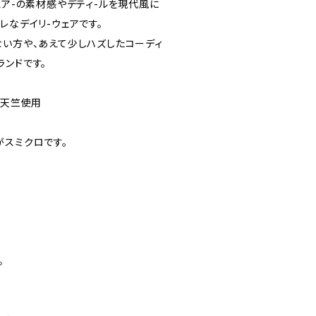
ェア-の素材感やデティ-ルを現代風に
レなデイリ-ウェアです。
ない方や、あえて少しハズしたコーディ
ランドです。
ー天竺使用
がスミクロです。
。