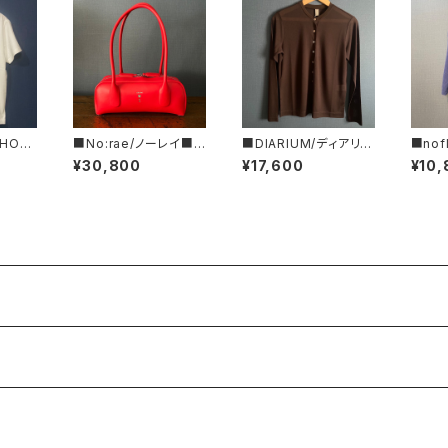
HON
■No:rae/ノーレイ■テ
■DIARIUM/ディアリウ
■no
&CT1
ティ – ■バゲット型レザ
ム■シアー・ストライプ・
クロス
¥30,800
¥17,600
¥10,
RED■
ーハンドバッグ■N61-
カーディガン■初秋新
ィガン
メ
JL-48-LEA
作！■MADE IN JAPA
N