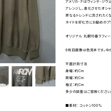
アメリカ-ナはヴィンテ-ジウ
アレンジし、進化させたオシャ
単なるトレンドに流されたく
ネイトを好む方にお勧めのブ
オリジナル 丸胴16番ラフィ
6枚目画像は色見本です。中
平面計測寸法
身幅：約Cm
肩幅：約Cm
袖丈：約Cm
多少の誤差はご容赦ください
■素材： コットン100%