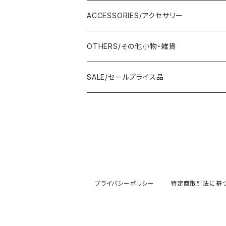
AMERICANA/アメリカーナ
Adonisis/アドニシス
mononogu/もののぐ
ONE-PIECE/ワンピース
SHOULDER BAG/ショルダーバッグ
PUMPS/パンプス
ACCESSORIES/アクセサリー
amherst/アムハースト
amherst/アムハースト
IMPORT/インポート
anana/アナナ
mononogu/もののぐ
コツコツ
OUTER/アウター
TOTE BAG/トートバッグ
SANDAL/サンダル
EARRINGS/イヤリング
OTHERS/その他小物・雑貨
anana/アナナ
anana/アナナ
J.Sloane/ジェイスロアン
IMPORT/インポート
IMPORT/インポート
anana/アナナ
mononogu/もののぐ
コツコツ
OTHERS/その他
BOOTS/ブーツ
RING/指輪
BELT/ベルト
SALE/セールプライス品
and LIFE's/アンドライフス
and LIFE's/アンドライフス
lellil/レリル
Kha:ki/カーキ
IMPORT/インポート
IMPORT/インポート
mononogu/もののぐ
コツコツ
mononogu/もののぐ
SNEAKER/スニーカー
BRACELET/ブレスレット
HAT&CAP/帽子
DIARIUM/ディアリウム
FANTASTICDAYS/ファンタステックデイズ
SIRO/シロ
IMPORT/インポート
IMPORT/インポート
IMPORT/インポート
2STAR/ツースター
OTHERS/その他
NECKLACE/ネックレス
WALLET/財布
EZUMI/エズミ
Fire Service/ファイアーサービス
DIARIUM/ディアリウム
SIRO/シロ
PATRICK/パトリック
mononogu/もののぐ
SHAWL&STOLE/巻物
プライバシーポリシー
特定商取引法に基
IN-PROCESS Tokyo/インプロセストーキョー
Le Melange/ル・メランジュ
CUMIN/クミン
CUMIN/クミン
IMPORT/インポート
OTHERS/その他
Kha:ki/カーキ
lellil/レリル
Allumer/アリュメール
Allumer/アリュメール