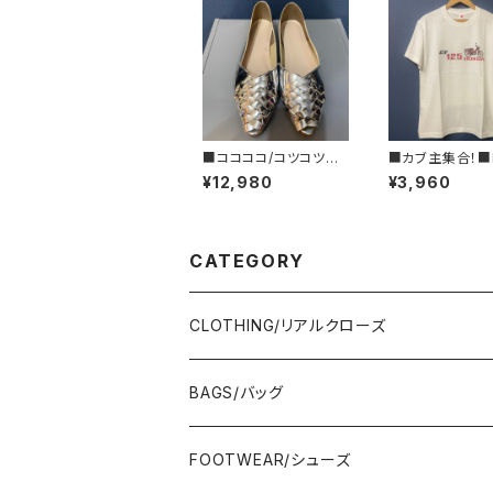
■ココココ/コツコツ■
■カブ主集合！■
メタルカラー・フラットシ
DA ハンターカブ
¥12,980
¥3,960
ューズ■MADE IN JAP
25ロゴTシャツ/
AN
GIFTにもオスス
CATEGORY
CLOTHING/リアルクローズ
TOPS/トップス
BAGS/バッグ
Adonisis/アドニシス
BOTOMS/ボトム
HAND BAG/ハンドバッグ
FOOTWEAR/シューズ