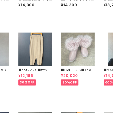
・リバ
ーナ■リバースウィーブ
ーナ■リバースウィーブ
ーナ■M
¥14,300
¥14,300
¥13,
RF-8
L/S T■BRF-752A/３
L/S T■BRF-752A/1
e/ミ
■
■
ントT■
■
/アメリカ
■nofl/ノフル■荒炊き
■EMU/エミュ■Tedd
■MA
フリー
コール天テーパードパ
y Wurren■撥水サイド
ルコ 
¥12,166
¥20,020
¥14,
ツ■
ンツ■ゆるっとバルーン
ジッパーブーツ
ブラ柄
シルエット
いサイ
30%OFF
30%OFF
60%