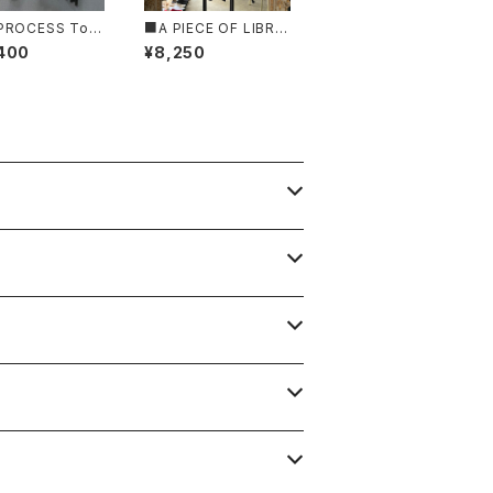
PROCESS Tok
■A PIECE OF LIBRA
インプロセストキョ
RY/ア ピース オブ ライ
400
¥8,250
ザイクプリントプ
ブラリー■エブリーコッ
・ニットカーディガ
トン・ガーデンT■MAD
AW25901■MA
E IN JAPAN
 JAPAN