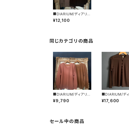
■DIARIUM/ディアリウ
ム■フレアー・タンクトッ
¥12,100
プ■初秋新作！■MAD
E IN JAPAN
同じカテゴリの商品
■DIARIUM/ディアリウ
■DIARIUM/デ
ム■プロミックス・２WA
ム■シアー・スト
¥9,790
¥17,600
Yトップス■初秋新作！
カーディガン■
■MADE IN JAPAN
作！■MADE IN 
N
セール中の商品