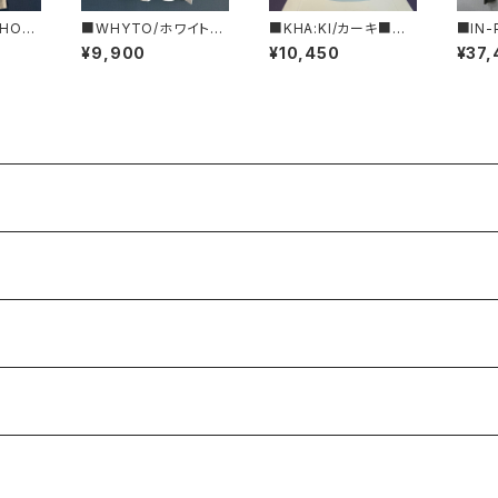
HON
■WHYTO/ホワイト■
■KHA:KI/カーキ■リ
■IN-
ツ三羽烏
２WAYプリントTシャツ
バーシブルトートBAG■
yo/
¥9,900
¥10,450
¥37,
スメ
■WHT26HCS4015
MIL25SBG3047■
ー■モ
リーツ
ン■IP
DE IN