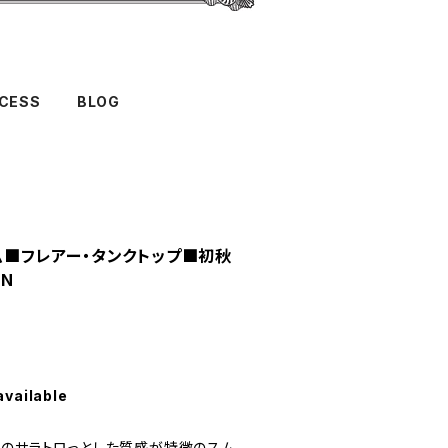
CESS
BLOG
ウム■フレアー・タンクトップ■初秋
AN
available
ルのサラトロっとした質感が特徴のスム