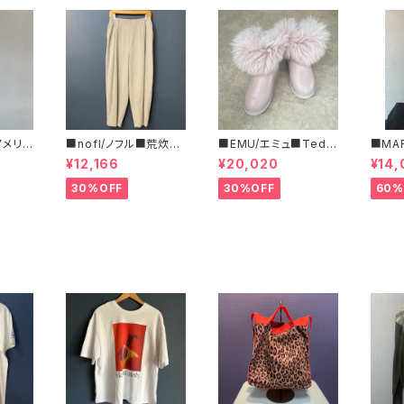
/アメリカ
■nofl/ノフル■荒炊き
■EMU/エミュ■Tedd
■MA
フリー
コール天テーパードパ
y Wurren■撥水サイド
ルコ 
¥12,166
¥20,020
¥14,
ツ■
ンツ■ゆるっとバルーン
ジッパーブーツ
ブラ柄
シルエット
いサイ
30%OFF
30%OFF
60%