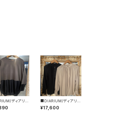
RIUM/ディアリウ
■DIARIUM/ディアリウ
アー切り替えトッ
ム■パールボタンブラウ
890
¥17,600
春夏新作！■MA
ス■春夏新作！■MAD
 JAPAN
E IN JAPAN