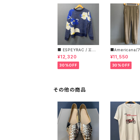
■ ESPEYRAC / エス
■Americana
ぺラック ■ フラワーモ
ーナ■マイクロ
¥12,320
¥11,550
チーフニット■YELLO
ス・イージーパン
W & NAVY■ 超カワイ
30%OFF
30%OFF
イ！
その他の商品