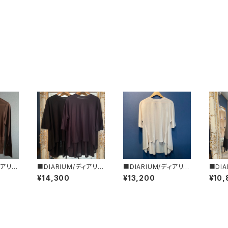
ィアリウ
■DIARIUM/ディアリウ
■DIARIUM/ディアリウ
■DIA
ライプ・
ム■バックフレアーカッ
ム■バックフレアー・ド
ム■シ
¥14,300
¥13,200
¥10,
初秋新
トソー■初秋新作！■M
ルマンカットソー■春夏
プス■
JAPA
ADE IN JAPAN
新作！■MADE IN JAP
DE IN
AN