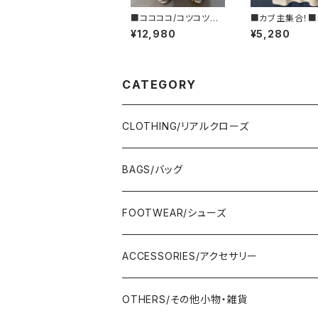
■ココココ/コツコツ■
■カブ主集合！■
メタルカラー・フラットシ
DA カブTシャ
¥12,980
¥5,280
ューズ■MADE IN JAP
■GIFTにもオス
AN
CATEGORY
CLOTHING/リアルクローズ
TOPS/トップス
BAGS/バッグ
Adonisis/アドニシス
BOTOMS/ボトム
HAND BAG/ハンドバッグ
FOOTWEAR/シューズ
AMERICANA/アメリカーナ
Adonisis/アドニシス
mononogu/もののぐ
ONE-PIECE/ワンピース
SHOULDER BAG/ショルダーバッグ
PUMPS/パンプス
ACCESSORIES/アクセサリー
amherst/アムハースト
amherst/アムハースト
IMPORT/インポート
anana/アナナ
mononogu/もののぐ
コツコツ
OUTER/アウター
TOTE BAG/トートバッグ
SANDAL/サンダル
EARRINGS/イヤリング
OTHERS/その他小物・雑貨