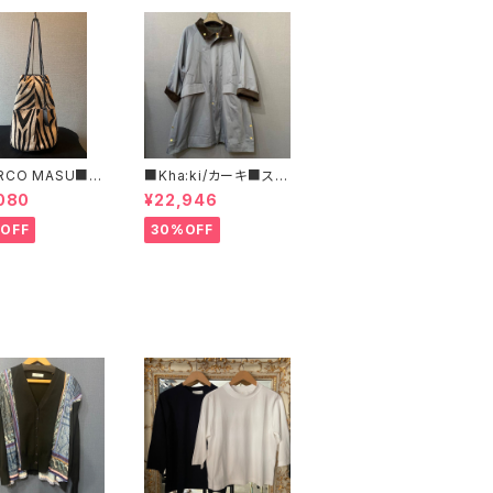
RCO MASU■マ
■Kha:ki/カーキ■スタ
マージ■ハラコ・ゼ
ンドカラー・コート■
080
¥22,946
巾着BAG■程よ
ズで可愛い
OFF
30%OFF