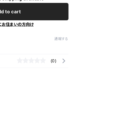
d to cart
にお住まいの方向け
通報する
(0)