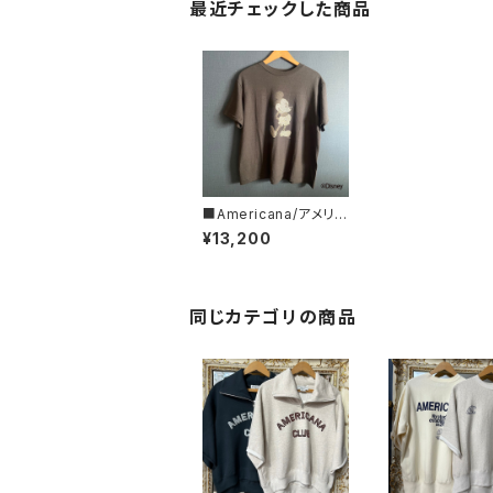
最近チェックした商品
■Americana/アメリカ
ーナ■Mickey Mous
¥13,200
e/ミッキーマウス/プリ
ントT■BRF-789A/3
■
同じカテゴリの商品