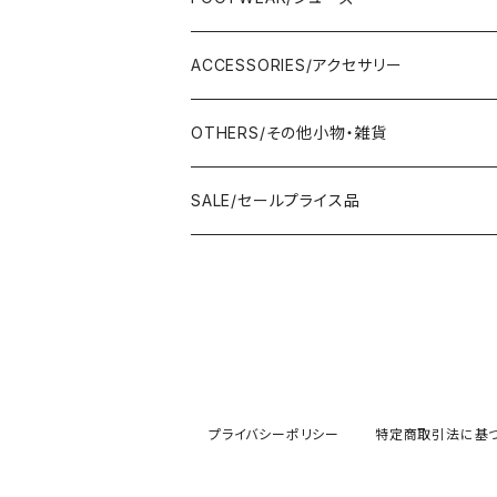
AMERICANA/アメリカーナ
Adonisis/アドニシス
mononogu/もののぐ
ONE-PIECE/ワンピース
SHOULDER BAG/ショルダーバッグ
PUMPS/パンプス
ACCESSORIES/アクセサリー
amherst/アムハースト
amherst/アムハースト
IMPORT/インポート
anana/アナナ
mononogu/もののぐ
コツコツ
OUTER/アウター
TOTE BAG/トートバッグ
SANDAL/サンダル
EARRINGS/イヤリング
OTHERS/その他小物・雑貨
anana/アナナ
anana/アナナ
J.Sloane/ジェイスロアン
IMPORT/インポート
IMPORT/インポート
anana/アナナ
mononogu/もののぐ
コツコツ
OTHERS/その他
BOOTS/ブーツ
RING/指輪
BELT/ベルト
SALE/セールプライス品
and LIFE's/アンドライフス
and LIFE's/アンドライフス
lellil/レリル
Kha:ki/カーキ
IMPORT/インポート
IMPORT/インポート
mononogu/もののぐ
コツコツ
mononogu/もののぐ
SNEAKER/スニーカー
BRACELET/ブレスレット
HAT&CAP/帽子
DIARIUM/ディアリウム
FANTASTICDAYS/ファンタステックデイズ
SIRO/シロ
IMPORT/インポート
IMPORT/インポート
IMPORT/インポート
2STAR/ツースター
OTHERS/その他
NECKLACE/ネックレス
WALLET/財布
EZUMI/エズミ
Fire Service/ファイアーサービス
DIARIUM/ディアリウム
SIRO/シロ
PATRICK/パトリック
mononogu/もののぐ
SHAWL&STOLE/巻物
プライバシーポリシー
特定商取引法に基
IN-PROCESS Tokyo/インプロセストーキョー
Le Melange/ル・メランジュ
CUMIN/クミン
CUMIN/クミン
IMPORT/インポート
OTHERS/その他