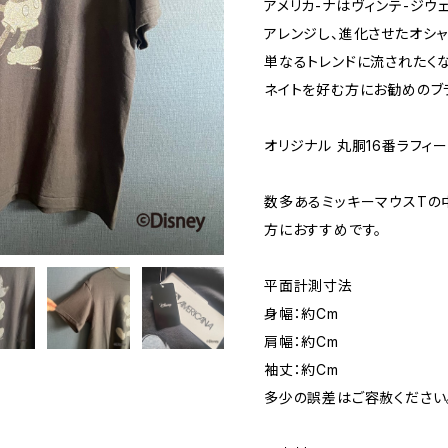
アメリカ-ナはヴィンテ-ジウ
アレンジし、進化させたオシャ
単なるトレンドに流されたく
ネイトを好む方にお勧めのブ
オリジナル 丸胴16番ラフィ
数多あるミッキーマウスTの
方におすすめです。
平面計測寸法
身幅：約Cm
肩幅：約Cm
袖丈：約Cm
多少の誤差はご容赦ください