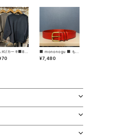
A:KI/カーキ■8分
■ mononogu ■ もの
ェットシャツ■MI
のぐ /レザーベルト・30
970
¥7,480
CS3473■
ROLL■MADE IN JAP
AN