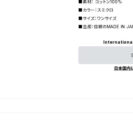
■素材： コットン100%
■カラー：スミクロ
■サイズ：ワンサイズ
■生産：信頼のMADE IN JA
Internationa
日本国内