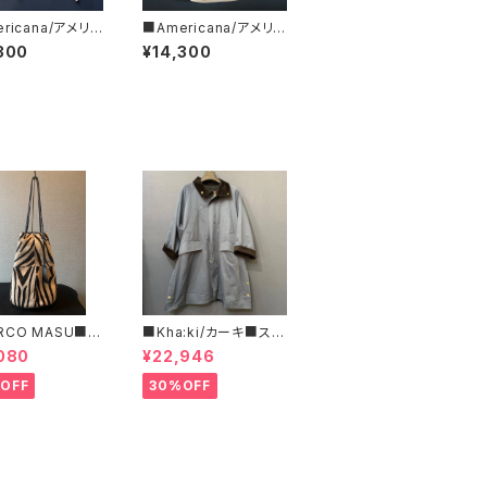
ricana/アメリカ
■Americana/アメリカ
リバースウィーブ
ーナ■Mickey Mous
300
¥14,300
T■BRF-752A/1
e/ミッキーマウス/プリ
ントノースリーブT■BR
F-770A/1■
RCO MASU■マ
■Kha:ki/カーキ■スタ
マージ■ハラコ・ゼ
ンドカラー・コート■
080
¥22,946
巾着BAG■程よ
ズで可愛い
OFF
30%OFF