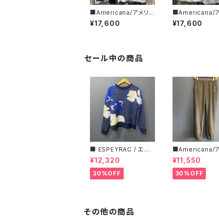
■Americana/アメリカ
■Americana
ーナ■クロップド・ハー
ーナ■カットオフ
¥17,600
¥17,600
フZIPスウェット■BRF-
ースウィーブ ■B
801A/2■
02A/2■
セール中の商品
■ ESPEYRAC / エス
■Americana
ぺラック ■ フラワーモ
ーナ■マイクロ
¥12,320
¥11,550
チーフニット■YELLO
ス・イージーパン
W & NAVY■ 超カワイ
30%OFF
30%OFF
イ！
その他の商品