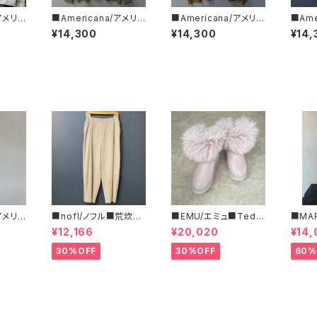
/アメリカ
■Americana/アメリカ
■Americana/アメリカ
■Ame
・リバ
ーナ■リバースウィーブ
ーナ■リバースウィーブ
ーナ■
¥14,300
¥14,300
¥14,
RF-8
L/S T■BRF-752A/2
L/S T■BRF-752A/３
L/S 
■
■
■
/アメリカ
■nofl/ノフル■荒炊き
■EMU/エミュ■Tedd
■MA
フリー
コール天テーパードパ
y Wurren■撥水サイド
ルコ 
¥12,166
¥20,020
¥14,
ツ■
ンツ■ゆるっとバルーン
ジッパーブーツ
ブラ柄
シルエット
いサイ
30%OFF
30%OFF
60%