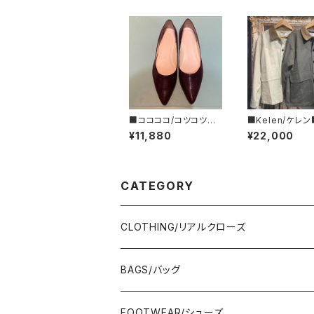
■ココココ/コツコツ■
■Kelen/ケレ
ポインテッドトゥ・フラッ
ティング・ワーク
¥11,880
¥22,000
トシューズ/MARON■2
ット■KLM25FJK
024FW
CATEGORY
CLOTHING/リアルクローズ
TOPS/トップス
BAGS/バッグ
Adonisis/アドニシス
BOTOMS/ボトム
HAND BAG/ハンドバッグ
FOOTWEAR/シューズ