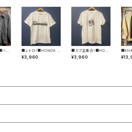
ン■ハン
■レトロ！■HONDA D
■カブ主集合！■HON
■KH
ジャケ
AX&ST50ロゴTシャ
DA ハンターカブTシャ
袖スウ
¥3,960
¥3,960
¥13,
1109
ツ/RED■GIFTにもオ
ツ/RED■GIFTにもオ
L26H
ススメ
ススメ