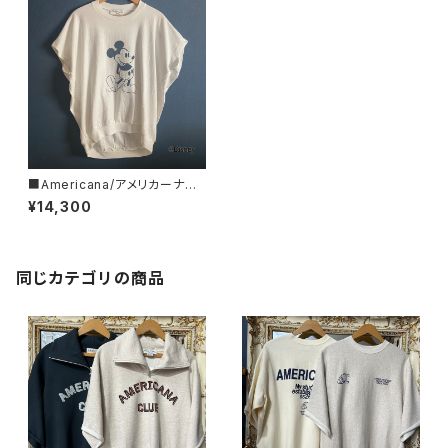
■Americana/アメリカーナ■
Mickey Mouse/ミッキーマウ
¥14,300
ス/プリントノースリーブT■BR
F-770A/1■
同じカテゴリの商品