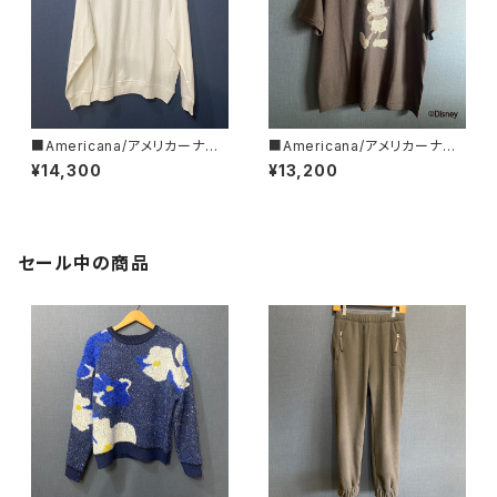
■Americana/アメリカーナ■
■Americana/アメリカーナ■
リバースウィーブ L/S T■BRF-
Mickey Mouse/ミッキーマウ
¥14,300
¥13,200
752A/1■
ス/プリントT■BRF-789A/3■
セール中の商品