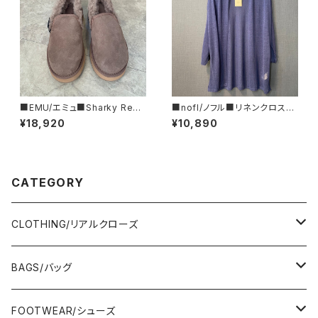
■EMU/エミュ■Sharky Reef
■nofl/ノフル■リネンクロス・
■JAPAN LIMITEDムートンシ
ショートカーディガン■ブルー
¥18,920
¥10,890
ューズ
CATEGORY
CLOTHING/リアルクローズ
TOPS/トップス
BAGS/バッグ
Adonisis/アドニシス
BOTOMS/ボトム
HAND BAG/ハンドバッグ
FOOTWEAR/シューズ