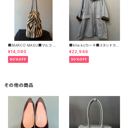
■MARCO MASU■マルコ マ
■Kha:ki/カーキ■スタンドカラ
ージ■ハラコ・ゼブラ柄巾着BA
ー・コート■
¥14,080
¥22,946
G■程よいサイズで可愛い
60%OFF
30%OFF
その他の商品