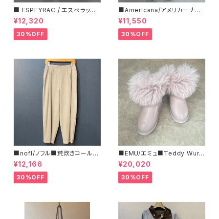
■ ESPEYRAC / エスぺラック
■Americana/アメリカーナ■
■ フラワーモチーフニット■YE
マイクロフリース・イージーパン
¥12,320
¥11,550
LLOW & NAVY■ 超カワイイ！
ツ■
30%OFF
30%OFF
■nofl/ノフル■荒炊きコール天
■EMU/エミュ■Teddy Wurr
テーパードパンツ■ゆるっとバ
en■撥水サイドジッパーブーツ
¥12,166
¥20,020
ルーンシルエット
30%OFF
30%OFF