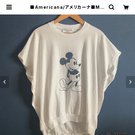
■Americana/アメリカーナ■Mic
key Mouse/ミッキーマウス/プリン
トノースリーブT■BRF-770A/1■ |
raquel