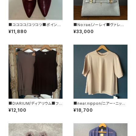
■ココココ/コツコツ■ポインテ
■No:rae/ノーレイ■ヴァレグ
ッドトゥ・フラットシューズ/MAR
ロ■バゲット型レザーハンドバッ
¥11,880
¥33,000
ON■2024FW
グ■N61-DS-29-DOL
■DIARIUM/ディアリウム■フレ
■near.nippon/ニアー・ニッポ
アー・タンクトップ■初秋新作！
ン■フレアーTシャツ#445-24
¥12,100
¥18,700
■MADE IN JAPAN
■MADE IN JAPAN