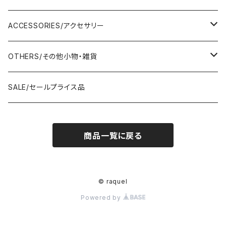
AMERICANA/アメリカーナ
Adonisis/アドニシス
mononogu/もののぐ
ONE-PIECE/ワンピース
SHOULDER BAG/ショルダーバッグ
PUMPS/パンプス
ACCESSORIES/アクセサリー
amherst/アムハースト
amherst/アムハースト
IMPORT/インポート
anana/アナナ
mononogu/もののぐ
コツコツ
OUTER/アウター
TOTE BAG/トートバッグ
SANDAL/サンダル
EARRINGS/イヤリング
OTHERS/その他小物・雑貨
anana/アナナ
anana/アナナ
J.Sloane/ジェイスロアン
IMPORT/インポート
IMPORT/インポート
anana/アナナ
mononogu/もののぐ
コツコツ
OTHERS/その他
BOOTS/ブーツ
RING/指輪
BELT/ベルト
SALE/セールプライス品
and LIFE's/アンドライフス
and LIFE's/アンドライフス
lellil/レリル
Kha:ki/カーキ
IMPORT/インポート
IMPORT/インポート
mononogu/もののぐ
コツコツ
mononogu/もののぐ
SNEAKER/スニーカー
BRACELET/ブレスレット
HAT&CAP/帽子
商品一覧に戻る
DIARIUM/ディアリウム
FANTASTICDAYS/ファンタステックデイズ
SIRO/シロ
IMPORT/インポート
IMPORT/インポート
IMPORT/インポート
2STAR/ツースター
OTHERS/その他
NECKLACE/ネックレス
WALLET/財布
EZUMI/エズミ
Fire Service/ファイアーサービス
DIARIUM/ディアリウム
SIRO/シロ
PATRICK/パトリック
mononogu/もののぐ
SHAWL&STOLE/巻物
© raquel
IN-PROCESS Tokyo/インプロセストーキョー
Le Melange/ル・メランジュ
Powered by
CUMIN/クミン
CUMIN/クミン
IMPORT/インポート
OTHERS/その他
Kha:ki/カーキ
lellil/レリル