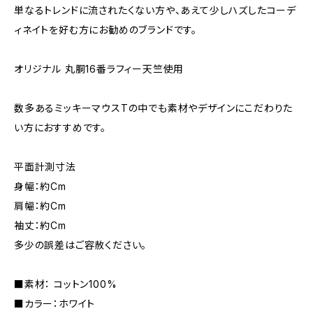
単なるトレンドに流されたくない方や、あえて少しハズしたコーデ
ィネイトを好む方にお勧めのブランドです。
オリジナル 丸胴16番ラフィー天竺使用
数多あるミッキーマウスTの中でも素材やデザインにこだわりた
い方におすすめです。
平面計測寸法
身幅：約Cm
肩幅：約Cm
袖丈：約Cm
多少の誤差はご容赦ください。
■素材： コットン100%
■カラー：ホワイト