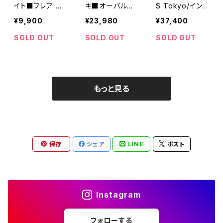
イト■フレア ス
キ■オーバルワ
S Tokyo/イン
リーブ レースブ
イドトラウザー■
プロセストキョ
¥9,900
¥23,980
¥37,400
ラウス■WHT2
MIL26HPT325
ー■モザイクプ
6HBL4094
0■
リントプリーツ・
SOLD OUT
SOLD OUT
SOLD OUT
スウェットドレス
■IPAW25801
■MADE IN JA
PAN
もっと見る
保存
シェア
LINE
ポスト
Instagram
フォローする