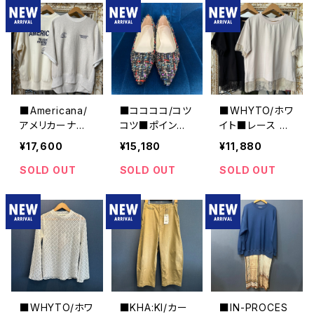
■Americana/
■ココココ/コツ
■WHYTO/ホワ
アメリカーナ■
コツ■ポインテ
イト■レース コ
カットオフ・リバ
ッドトゥ・フラット
ンビネーション
¥17,600
¥15,180
¥11,880
ースウィーブ ■
シューズ/ツイー
Tシャツ■WHT
BRF-802A/2■
ド■2026SS
26HCS4016
SOLD OUT
SOLD OUT
SOLD OUT
■WHYTO/ホワ
■KHA:KI/カー
■IN-PROCES