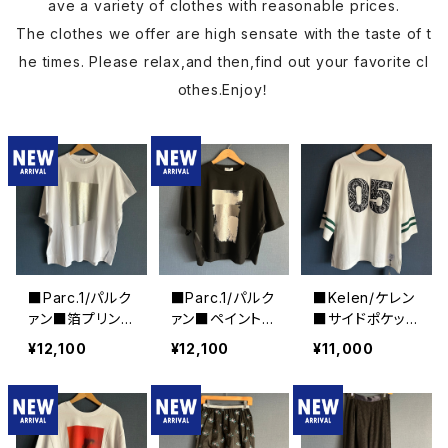
ave a variety of clothes with reasonable prices.
The clothes we offer are high sensate with the taste of t
he times. Please relax,and then,find out your favorite cl
othes.Enjoy！
■Parc.1/パルク
■Parc.1/パルク
■Kelen/ケレン
ァン■箔プリント
ァン■ペイントフ
■サイドポケッ
カットソー■108
ォイルTee■10
ト・スウェットTE
¥12,100
¥12,100
¥11,000
-076120
7-076121
E■KLM26HCS
1203