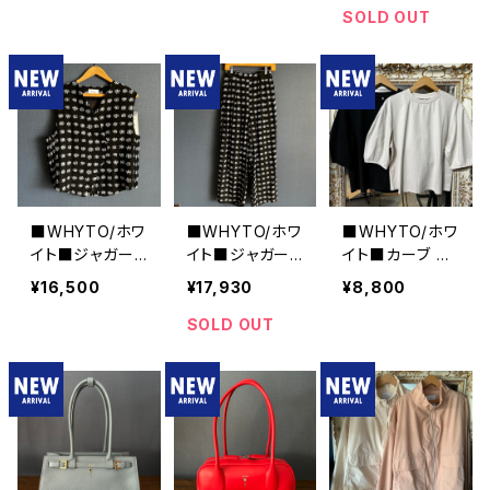
6211
■
3■
SOLD OUT
■WHYTO/ホワ
■WHYTO/ホワ
■WHYTO/ホワ
イト■ジャガー
イト■ジャガー
イト■カーブ ス
ド・アシンメトリ
ド・ワイドパンツ
リーブ Tシャツ
¥16,500
¥17,930
¥8,800
ーベスト■WHT
■WHT26HPT
■WHT26HCS
26HBL4095
4070
4012
SOLD OUT