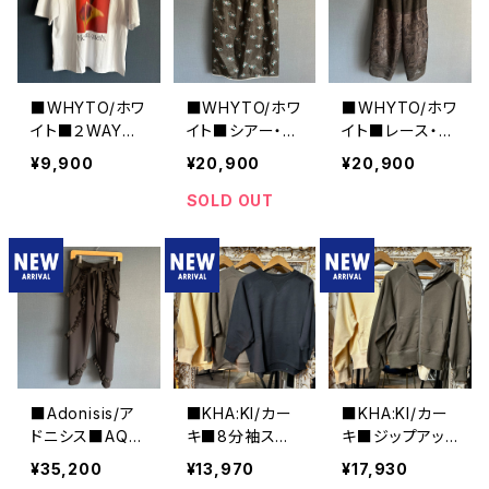
■WHYTO/ホワ
■WHYTO/ホワ
■WHYTO/ホワ
イト■２WAYプ
イト■シアー・フ
イト■レース・コ
リントTシャツ■
ラワースカート
ンビネーションパ
¥9,900
¥20,900
¥20,900
WHT26HCS40
■WHT26HSK
ンツ■WHT26
15
4031
HPT4063
SOLD OUT
■Adonisis/ア
■KHA:KI/カー
■KHA:KI/カー
ドニシス■AQU
キ■8分袖スウ
キ■ジップアッ
Aジャージーミ
ェットシャツ■MI
プフーディー■
¥35,200
¥13,970
¥17,930
ニフリルPT■S2
L26HCS3473
MIL26HCS347