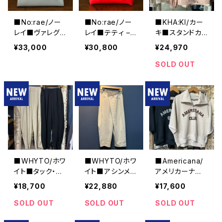
■No:rae/ノー
■No:rae/ノー
■KHA:KI/カー
レイ■ヴァレグ
レイ■テティ –
キ■スタンドカラ
ロ■バゲット型
■バゲット型レ
ージャケット■M
¥33,000
¥30,800
¥24,970
レザーハンドバッ
ザーハンドバッグ
IL25HJK3232
グ■N61-DS-2
■N61-JL-48-L
■
SOLD OUT
9-DOL
EA
■WHYTO/ホワ
■WHYTO/ホワ
■Americana/
イト■タック・バ
イト■アシンメト
アメリカーナ■
レルパンツ■W
リー・タックデニ
クロップド・ハー
¥18,700
¥22,880
¥17,600
HT26HPT406
ム■WHT26HP
フZIPスウェット
5
T4068
■BRF-801A/2
SOLD OUT
SOLD OUT
SOLD OUT
■